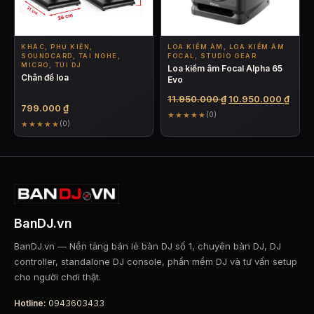
KHÁC, PHỤ KIỆN,
LOA KIỂM ÂM, LOA KIỂM ÂM
SOUNDCARD, TAI NGHE,
FOCAL, STUDIO GEAR
MICRO, TÚI DJ
Loa kiểm âm Focal Alpha 65
Chân để loa
Evo
Giá
Giá
11.950.000
₫
10.950.000
₫
799.000
₫
gốc
hiện
★★★★★
(0)
★★★★★
là:
tại
(0)
11.950.000 ₫.
là:
10.95
BanDJ.vn
BanDJ.vn — Nền tảng bán lẻ bàn DJ số 1, chuyên bàn DJ, DJ
controller, standalone DJ console, phần mềm DJ và tư vấn setup
cho người chơi thật.
Hotline:
0943603433