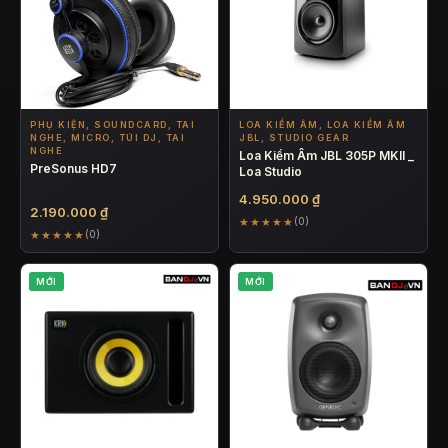
PHỤ KIỆN, SOUNDCARD, TAI
LOA KIỂM ÂM, LOA KIỂM ÂM
NGHE, MICRO, TÚI DJ, TAI
JBL, STUDIO GEAR
NGHE
Loa Kiểm Âm JBL 305P MKII _
PreSonus HD7
Loa Studio
4.950.000
₫
2.190.000
₫
★★★★★
(0)
★★★★★
(0)
MỚI
MỚI