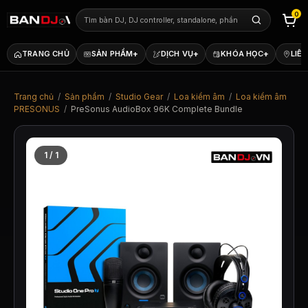
0
+
+
+
TRANG CHỦ
SẢN PHẨM
DỊCH VỤ
KHÓA HỌC
LIÊN
Trang chủ
/
Sản phẩm
/
Studio Gear
/
Loa kiểm âm
/
Loa kiểm âm
PRESONUS
/
PreSonus AudioBox 96K Complete Bundle
1 / 1