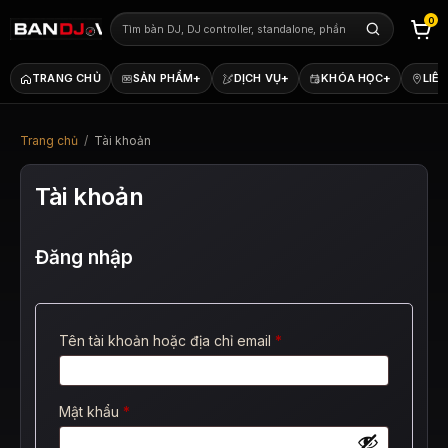
0
+
+
+
TRANG CHỦ
SẢN PHẨM
DỊCH VỤ
KHÓA HỌC
LIÊN
Trang chủ
/
Tài khoản
Tài khoản
Đăng nhập
Bắt
Tên tài khoản hoặc địa chỉ email
*
buộc
Bắt
Mật khẩu
*
buộc