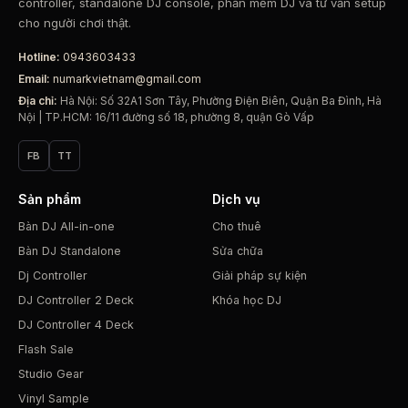
controller, standalone DJ console, phần mềm DJ và tư vấn setup
cho người chơi thật.
Hotline:
0943603433
Email:
numarkvietnam@gmail.com
Địa chỉ:
Hà Nội: Số 32A1 Sơn Tây, Phường Điện Biên, Quận Ba Đình, Hà
Nội | TP.HCM: 16/11 đường số 18, phường 8, quận Gò Vấp
FB
TT
Sản phẩm
Dịch vụ
Bàn DJ All-in-one
Cho thuê
Bàn DJ Standalone
Sửa chữa
Dj Controller
Giải pháp sự kiện
DJ Controller 2 Deck
Khóa học DJ
DJ Controller 4 Deck
Flash Sale
Studio Gear
Vinyl Sample