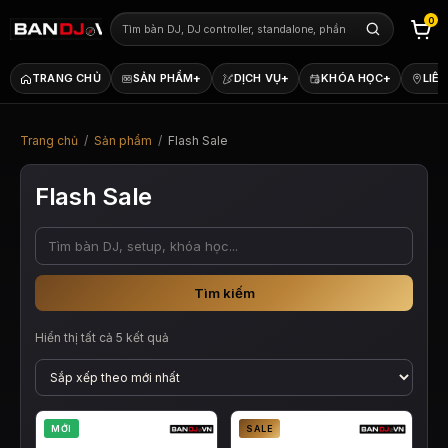
0
+
+
+
TRANG CHỦ
SẢN PHẨM
DỊCH VỤ
KHÓA HỌC
LIÊN
Trang chủ
/
Sản phẩm
/
Flash Sale
Flash Sale
Tìm kiếm
Đã
Hiển thị tất cả 5 kết quả
sắp
xếp
theo
mới
nhất
MỚI
SALE