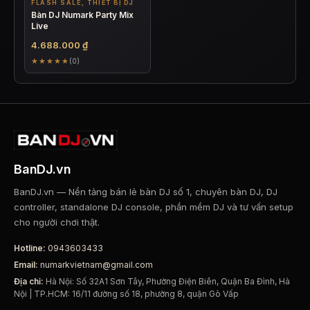
FLASH SALE, THIẾT BỊ DJ
Bàn DJ Numark Party Mix
Live
4.688.000
₫
★★★★★
(0)
BanDJ.vn
BanDJ.vn — Nền tảng bán lẻ bàn DJ số 1, chuyên bàn DJ, DJ
controller, standalone DJ console, phần mềm DJ và tư vấn setup
cho người chơi thật.
Hotline:
0943603433
Email:
numarkvietnam@gmail.com
Địa chỉ:
Hà Nội: Số 32A1 Sơn Tây, Phường Điện Biên, Quận Ba Đình, Hà
Nội | TP.HCM: 16/11 đường số 18, phường 8, quận Gò Vấp