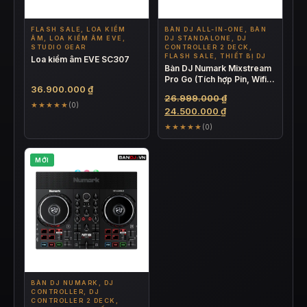
FLASH SALE, LOA KIỂM
BÀN DJ ALL-IN-ONE, BÀN
ÂM, LOA KIỂM ÂM EVE,
DJ STANDALONE, DJ
STUDIO GEAR
CONTROLLER 2 DECK,
FLASH SALE, THIẾT BỊ DJ
Loa kiểm âm EVE SC307
Bàn DJ Numark Mixstream
Pro Go (Tích hợp Pin, Wifi,
36.900.000
₫
Bluetooth và Loa)
Giá
26.999.000
₫
★★★★★
(0)
Giá
gốc
24.500.000
₫
hiện
là:
★★★★★
(0)
tại
26.999.000 ₫.
là:
MỚI
24.500.000 ₫.
BÀN DJ NUMARK, DJ
CONTROLLER, DJ
CONTROLLER 2 DECK,