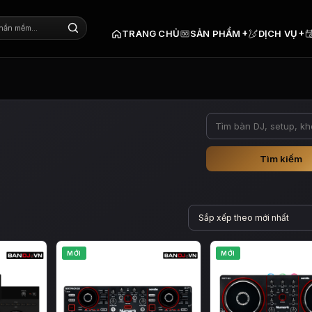
+
+
TRANG CHỦ
SẢN PHẨM
DỊCH VỤ
Tìm kiếm
MỚI
MỚI