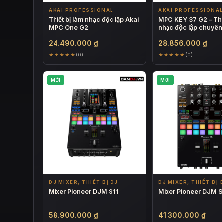
AKAI PROFESSIONAL
AKAI PROFESSIONA
Thiết bị làm nhạc độc lập Akai
MPC KEY 37 G2 – Thiế
MPC One G2
nhạc độc lập chuyên
24.490.000
₫
28.856.000
₫
★★★★★
★★★★★
(0)
(0)
MỚI
MỚI
DJ MIXER, THIẾT BỊ DJ
DJ MIXER, THIẾT BỊ 
Mixer Pioneer DJM S11
Mixer Pioneer DJM 
58.900.000
₫
41.300.000
₫