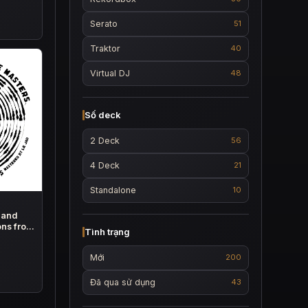
Serato
51
Traktor
40
Virtual DJ
48
Số deck
2 Deck
56
4 Deck
21
Standalone
10
 and
ons from
Tình trạng
Mới
200
Đã qua sử dụng
43