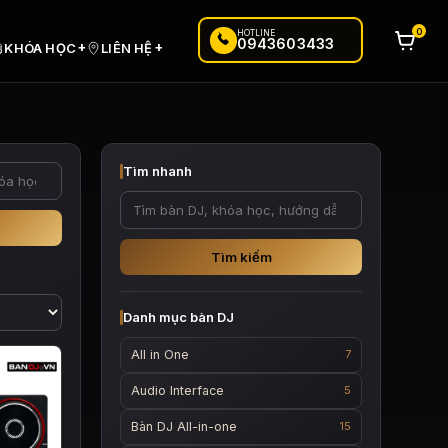
0
HOTLINE
0943603433
+
+
KHÓA HỌC
LIÊN HỆ
Tìm nhanh
Tìm kiếm
Danh mục bàn DJ
All in One
7
Audio Interface
5
Bàn DJ All-in-one
15