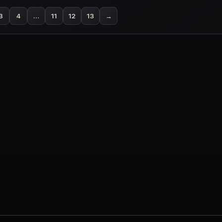
52.000 ₫.
3
4
…
11
12
13
→