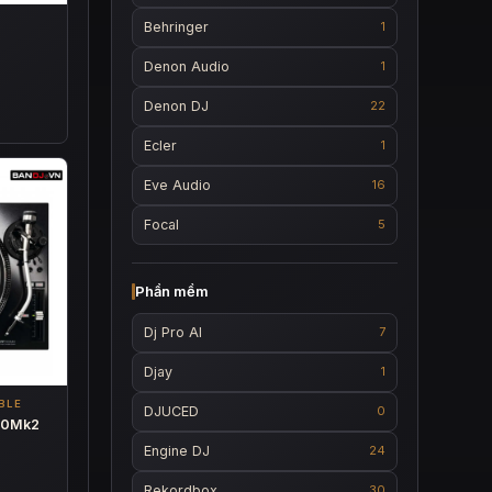
Behringer
1
Denon Audio
1
Denon DJ
22
Ecler
1
Eve Audio
16
Focal
5
Phần mềm
Dj Pro AI
7
Djay
1
BLE
DJUCED
0
000Mk2
Engine DJ
24
Rekordbox
30