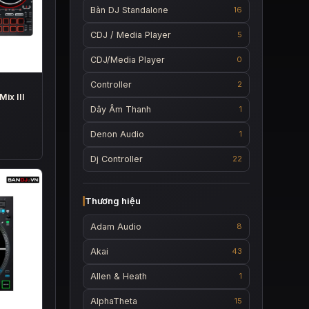
Bàn DJ Standalone
16
CDJ / Media Player
5
CDJ/Media Player
0
Controller
2
ix III
Dây Âm Thanh
1
Denon Audio
1
Dj Controller
22
Thương hiệu
Adam Audio
8
Akai
43
Allen & Heath
1
AlphaTheta
15