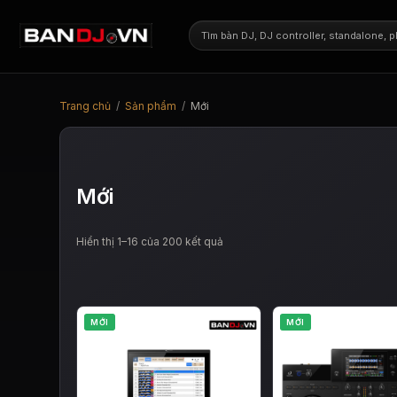
Trang chủ
/
Sản phẩm
/
Mới
Mới
Đã
Hiển thị 1–16 của 200 kết quả
sắp
xếp
theo
mới
nhất
MỚI
MỚI