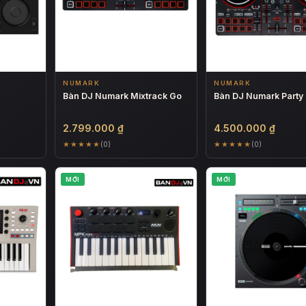
NUMARK
NUMARK
Bàn DJ Numark Mixtrack Go
Bàn DJ Numark Party M
2.799.000
₫
4.500.000
₫
★★★★★
★★★★★
(0)
(0)
MỚI
MỚI