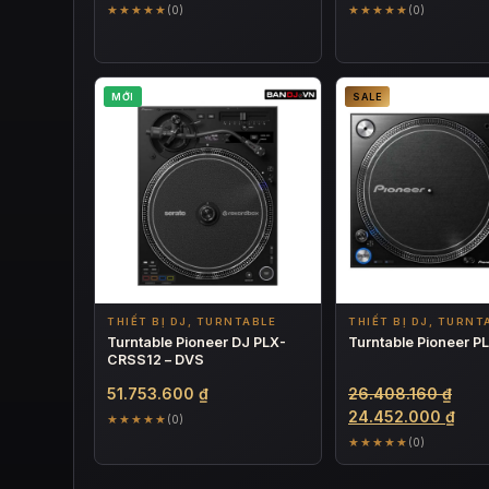
★★★★★
★★★★★
(0)
(0)
MỚI
SALE
THIẾT BỊ DJ, TURNTABLE
THIẾT BỊ DJ, TURNT
Turntable Pioneer DJ PLX-
Turntable Pioneer 
CRSS12 – DVS
Giá
51.753.600
₫
26.408.160
₫
gốc
Giá
24.452.000
₫
★★★★★
(0)
là:
hiện
★★★★★
(0)
26.4
tại
là: