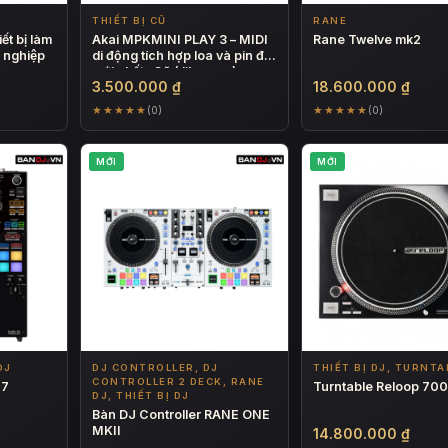
L
THIẾT BỊ CŨ
RANE
t bị làm
Akai MPKMINI PLAY 3 – MIDI
Rane Twelve mk2
 nghiệp
di động tích hợp loa và pin đời
mới nhất- Cũ ( like new)
3.500.000
₫
18.600.000
₫
★★★★★
★★★★★
(0)
(0)
MỚI
MỚI
DJ
DJ CONTROLLER, DJ
THIẾT BỊ DJ, TURNTA
CONTROLLER 2 DECK, RANE
S7
Turntable Reloop 7
DJ, THIẾT BỊ DJ
Bàn DJ Controller RANE ONE
MKII
14.800.000
₫