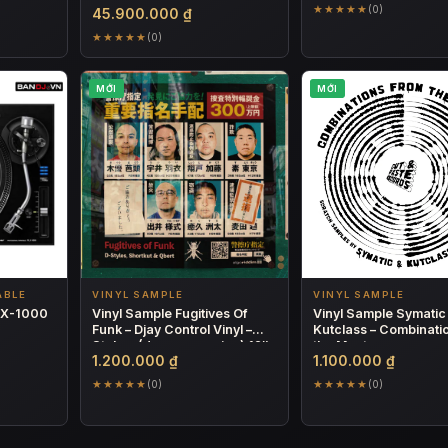
★★★★★
(0)
45.900.000
₫
★★★★★
(0)
MỚI
MỚI
ABLE
VINYL SAMPLE
VINYL SAMPLE
PLX-1000
Vinyl Sample Fugitives Of
Vinyl Sample Symatic
Funk – Djay Control Vinyl –
Kutclass – Combinati
Stokyo (Japan pressing) 12″
the Masters
1.200.000
₫
1.100.000
₫
★★★★★
★★★★★
(0)
(0)
08.160 ₫.