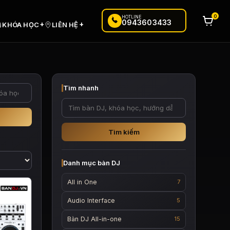
0
HOTLINE
0943603433
+
+
KHÓA HỌC
LIÊN HỆ
Tìm nhanh
Tìm kiếm
Danh mục bàn DJ
All in One
7
Audio Interface
5
Bàn DJ All-in-one
15