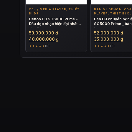
CDJ / MEDIA PLAYER, THIẾT
BÀN DJ DENON, CDJ 
BỊ DJ
PLAYER, THIẾT BỊ DJ
Denon DJ SC6000 Prime –
Bàn DJ chuyên nghi
Đầu đọc nhạc hiện đại nhất
SC5000 Prime _ bàn
cho Bar
bar
Giá
Giá
53.000.000
₫
52.000.000
₫
gốc
Giá
gốc
Giá
40.000.000
₫
35.000.000
₫
là:
hiện
là:
hiện
★★★★★
★★★★★
(0)
(0)
53.000.000 ₫.
tại
52.
tại
là:
là:
40.000.000 ₫.
35.