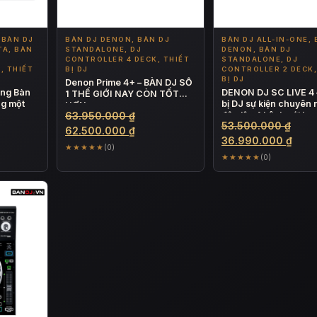
 BÀN DJ
BÀN DJ DENON, BÀN DJ
BÀN DJ ALL-IN-ONE, 
TA, BÀN
STANDALONE, DJ
DENON, BÀN DJ
CONTROLLER 4 DECK, THIẾT
STANDALONE, DJ
, THIẾT
BỊ DJ
CONTROLLER 2 DECK,
BỊ DJ
Denon Prime 4+ – BÀN DJ SỐ
ng Bàn
DENON DJ SC LIVE 4 –
1 THẾ GIỚI NAY CÒN TỐT
ng một
bị DJ sự kiện chuyên 
HƠN
Giá
63.950.000
₫
độc lập 4 kênh với loa
Giá
53.500.000
₫
âm
gốc
Giá
62.500.000
₫
gốc
Giá
36.990.000
₫
là:
hiện
★★★★★
(0)
là:
hiện
★★★★★
(0)
63.950.000 ₫.
tại
500.000 ₫.
53.5
tại
là:
là:
62.500.000 ₫.
000.000 ₫.
36.9