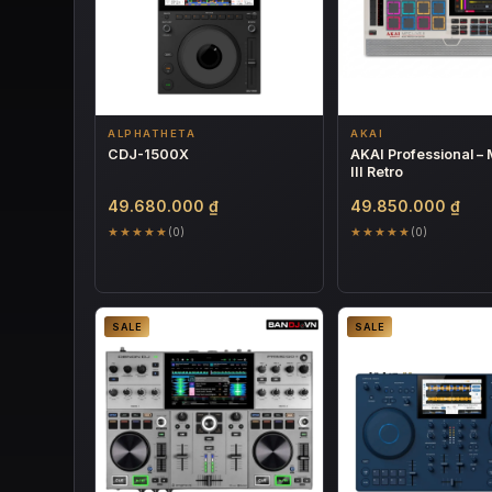
ALPHATHETA
AKAI
CDJ-1500X
AKAI Professional –
III Retro
49.680.000
₫
49.850.000
₫
★★★★★
★★★★★
(0)
(0)
SALE
SALE