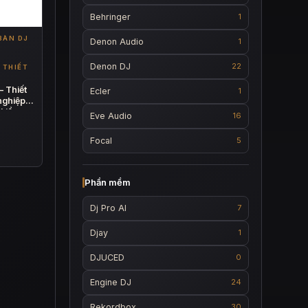
Behringer
1
BÀN DJ
Denon Audio
1
Denon DJ
22
 THIẾT
 Thiết
Ecler
1
nghiệp
 kiểm
Eve Audio
16
Focal
5
00.000 ₫.
Phần mềm
90.000 ₫.
Dj Pro AI
7
Djay
1
DJUCED
0
Engine DJ
24
Rekordbox
30