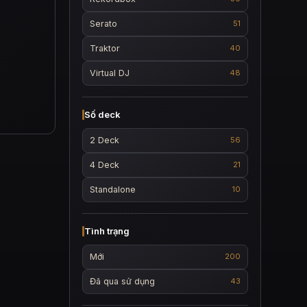
Serato
51
Traktor
40
Virtual DJ
48
Số deck
2 Deck
56
4 Deck
21
Standalone
10
Tình trạng
Mới
200
Đã qua sử dụng
43