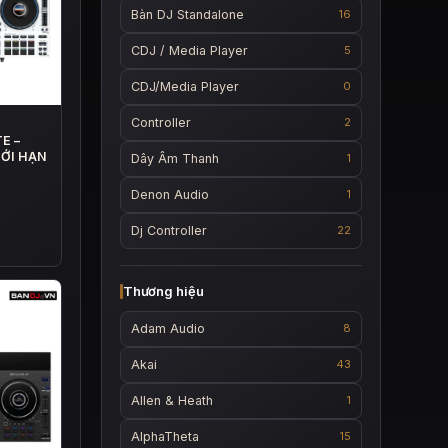
Bàn DJ Standalone
16
CDJ / Media Player
5
CDJ/Media Player
0
Controller
2
E –
IỚI HẠN
Dây Âm Thanh
1
Denon Audio
1
Dj Controller
22
25.000 ₫.
00.000 ₫.
Thương hiệu
Adam Audio
8
Akai
43
Allen & Heath
1
AlphaTheta
15