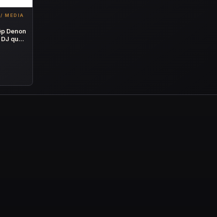
/ MEDIA
ệp Denon
 DJ quán
000.000 ₫.
000.000 ₫.