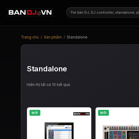
Trang chủ
/
Sản phẩm
/
Standalone
Standalone
Đã
Hiển thị tất cả 10 kết quả
sắp
xếp
theo
mới
nhất
MỚI
MỚI