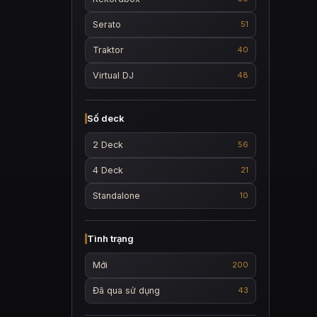
Serato
51
Traktor
40
Virtual DJ
48
Số deck
2 Deck
56
4 Deck
21
Standalone
10
Tình trạng
Mới
200
Đã qua sử dụng
43