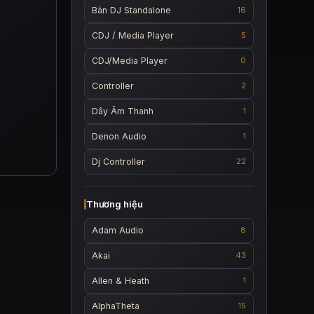
Bàn DJ Standalone
16
CDJ / Media Player
5
CDJ/Media Player
0
Controller
2
Dây Âm Thanh
1
Denon Audio
1
Dj Controller
22
Thương hiệu
Adam Audio
8
Akai
43
Allen & Heath
1
AlphaTheta
15