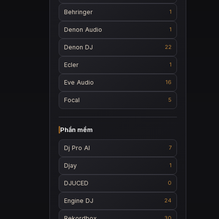
Behringer
1
Denon Audio
1
Denon DJ
22
Ecler
1
Eve Audio
16
Focal
5
Phần mềm
Dj Pro AI
7
Djay
1
DJUCED
0
Engine DJ
24
Rekordbox
30