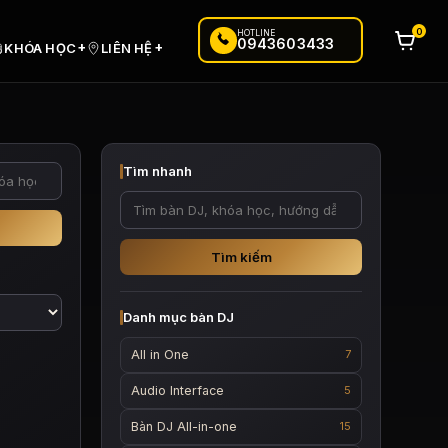
0
HOTLINE
0943603433
+
+
KHÓA HỌC
LIÊN HỆ
Tìm nhanh
Tìm kiếm
Danh mục bàn DJ
All in One
7
Audio Interface
5
Bàn DJ All-in-one
15