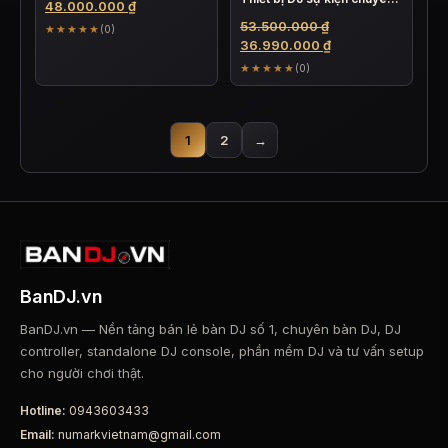
gốc
Giá
48.000.000
₫
nghiệp độc lập 4 kênh với
là:
hiện
Giá
53.500.000
₫
★★★★★
(0)
loa kiểm âm
56.000.000 ₫.
tại
gốc
Giá
36.990.000
₫
là:
là:
hiện
★★★★★
(0)
48.000.000 ₫.
53.500.000 ₫.
tại
là:
36.990.000 ₫.
1
2
→
BanDJ.vn
BanDJ.vn — Nền tảng bán lẻ bàn DJ số 1, chuyên bàn DJ, DJ
controller, standalone DJ console, phần mềm DJ và tư vấn setup
cho người chơi thật.
Hotline:
0943603433
Email:
numarkvietnam@gmail.com