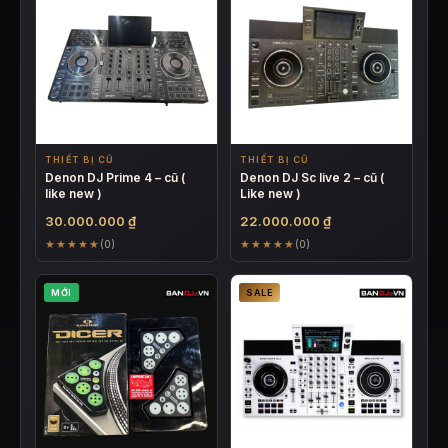
THIẾT BỊ CŨ
THIẾT BỊ CŨ
Denon DJ Prime 4 – cũ (
Denon DJ Sc live 2 – cũ (
like new )
Like new )
30.000.000
₫
22.000.000
₫
★★★★★
★★★★★
(0)
(0)
MỚI
SALE