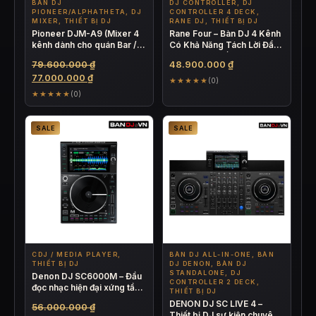
BÀN DJ
DJ CONTROLLER, DJ
PIONEER/ALPHATHETA, DJ
CONTROLLER 4 DECK,
MIXER, THIẾT BỊ DJ
RANE DJ, THIẾT BỊ DJ
Pioneer DJM-A9 (Mixer 4
Rane Four – Bàn DJ 4 Kênh
kênh dành cho quán Bar /
Có Khả Năng Tách Lời Đầu
Club)
Tiên Trên Thế Giới
Giá
79.600.000
₫
48.900.000
₫
Giá
gốc
77.000.000
₫
★★★★★
(0)
hiện
là:
★★★★★
(0)
tại
79.600.000 ₫.
là:
SALE
SALE
77.000.000 ₫.
CDJ / MEDIA PLAYER,
BÀN DJ ALL-IN-ONE, BÀN
THIẾT BỊ DJ
DJ DENON, BÀN DJ
STANDALONE, DJ
Denon DJ SC6000M – Đầu
CONTROLLER 2 DECK,
đọc nhạc hiện đại xứng tầm
THIẾT BỊ DJ
công nghệ 4.0
DENON DJ SC LIVE 4 –
Giá
56.000.000
₫
Thiết bị DJ sự kiện chuyên