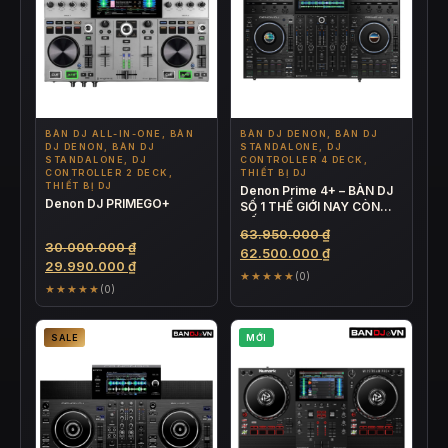
BÀN DJ ALL-IN-ONE, BÀN
BÀN DJ DENON, BÀN DJ
DJ DENON, BÀN DJ
STANDALONE, DJ
STANDALONE, DJ
CONTROLLER 4 DECK,
CONTROLLER 2 DECK,
THIẾT BỊ DJ
THIẾT BỊ DJ
Denon Prime 4+ – BÀN DJ
Denon DJ PRIMEGO+
SỐ 1 THẾ GIỚI NAY CÒN
TỐT HƠN
Giá
63.950.000
₫
Giá
30.000.000
₫
gốc
Giá
62.500.000
₫
gốc
Giá
29.990.000
₫
là:
hiện
★★★★★
(0)
là:
hiện
★★★★★
63.950.000 ₫.
tại
(0)
30.000.000 ₫.
tại
là:
là:
62.500.000 ₫.
SALE
MỚI
29.990.000 ₫.