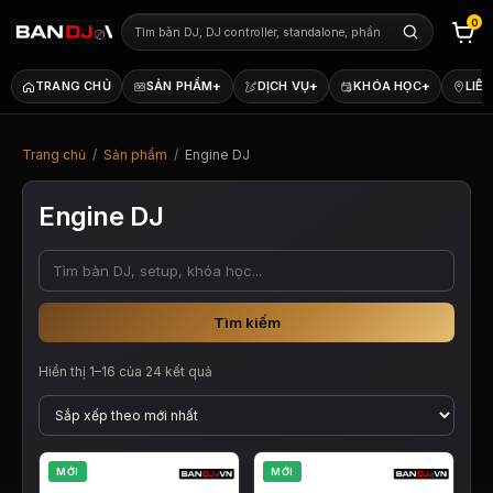
0
+
+
+
TRANG CHỦ
SẢN PHẨM
DỊCH VỤ
KHÓA HỌC
LIÊN
Trang chủ
/
Sản phẩm
/
Engine DJ
Engine DJ
Tìm kiếm
Đã
Hiển thị 1–16 của 24 kết quả
sắp
xếp
theo
mới
nhất
MỚI
MỚI