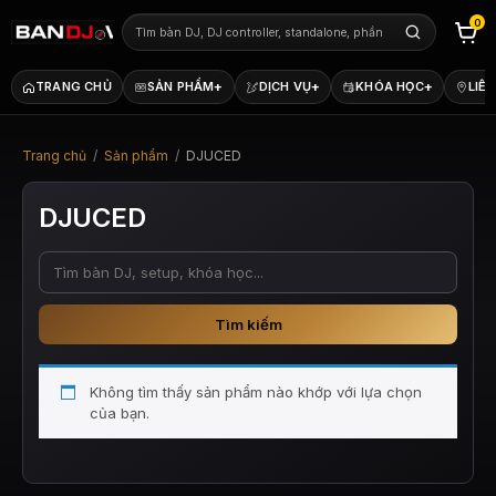
0
+
+
+
TRANG CHỦ
SẢN PHẨM
DỊCH VỤ
KHÓA HỌC
LIÊN
Trang chủ
/
Sản phẩm
/
DJUCED
DJUCED
Tìm kiếm
Không tìm thấy sản phẩm nào khớp với lựa chọn
của bạn.