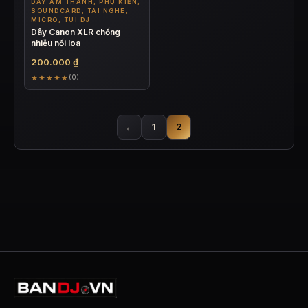
DÂY ÂM THANH, PHỤ KIỆN,
SOUNDCARD, TAI NGHE,
MICRO, TÚI DJ
Dây Canon XLR chống
nhiễu nối loa
200.000
₫
★★★★★
(0)
←
1
2