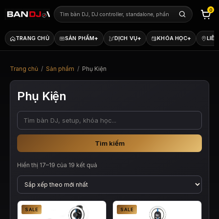
0
+
+
+
TRANG CHỦ
SẢN PHẨM
DỊCH VỤ
KHÓA HỌC
LIÊN
Trang chủ
/
Sản phẩm
/
Phụ Kiện
Phụ Kiện
Tìm kiếm
Đã
Hiển thị 17–19 của 19 kết quả
sắp
xếp
theo
mới
nhất
SALE
SALE