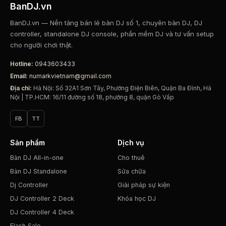
BanDJ.vn
BanDJ.vn — Nền tảng bán lẻ bàn DJ số 1, chuyên bàn DJ, DJ
controller, standalone DJ console, phần mềm DJ và tư vấn setup
cho người chơi thật.
Hotline:
0943603433
Email:
numarkvietnam@gmail.com
Địa chỉ:
Hà Nội: Số 32A1 Sơn Tây, Phường Điện Biên, Quận Ba Đình, Hà
Nội | TP.HCM: 16/11 đường số 18, phường 8, quận Gò Vấp
FB
TT
Sản phẩm
Dịch vụ
Bàn DJ All-in-one
Cho thuê
Bàn DJ Standalone
Sửa chữa
Dj Controller
Giải pháp sự kiện
DJ Controller 2 Deck
Khóa học DJ
DJ Controller 4 Deck
Flash Sale