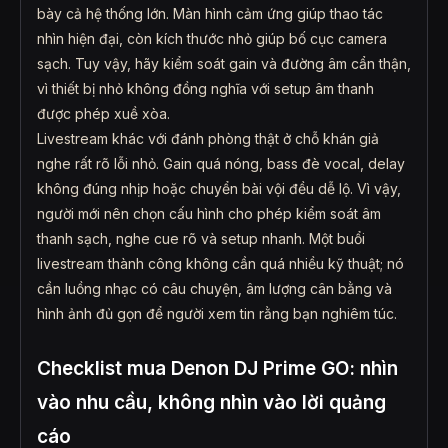
bày cả hệ thống lớn. Màn hình cảm ứng giúp thao tác
nhìn hiện đại, còn kích thước nhỏ giúp bố cục camera
sạch. Tuy vậy, hãy kiểm soát gain và đường âm cẩn thận,
vì thiết bị nhỏ không đồng nghĩa với setup âm thanh
được phép xuề xòa.
Livestream khác với đánh phòng thật ở chỗ khán giả
nghe rất rõ lỗi nhỏ. Gain quá nóng, bass đè vocal, delay
không đúng nhịp hoặc chuyển bài vội đều dễ lộ. Vì vậy,
người mới nên chọn cấu hình cho phép kiểm soát âm
thanh sạch, nghe cue rõ và setup nhanh. Một buổi
livestream thành công không cần quá nhiều kỹ thuật; nó
cần luồng nhạc có câu chuyện, âm lượng cân bằng và
hình ảnh đủ gọn để người xem tin rằng bạn nghiêm túc.
Checklist mua Denon DJ Prime GO: nhìn
vào nhu cầu, không nhìn vào lời quảng
cáo