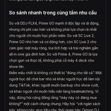
So sánh nhanh trong cùng tầm nhu cầu
So với DDJ-FLX4, Prime GO mạnh ở độc lập và di động,
nhưng chi phí cao hơn và không phải lựa chọn rẻ nhất
cho người chỉ muốn học phần mềm. So với SC Live 2,
Prime GO nhỏ hơn và cơ động hơn, còn SC Live 2 cho
cảm giác mặt máy rộng, loa tích hợp và trải nghiệm gần
all‑in‑one gia đình hơn. So với Prime 4, Prime GO là lựa
chọn gọn và thực tế, không phải cỗ máy 4 deck cho
show lớn.
Điểm mấu chốt là không có thiết bị “đúng cho tất cả”. Một
người học để chơi bar nhỏ sẽ khác người học để làm nội
dung TikTok, khác người muốn backup cho show cưới,
và khác người chỉ muốn hiểu nền tảng beatmatching. Vì
vậy, đừng hỏi cộng đồng rằng “máy này có đáng mua
không?” một cách chung chung. Hãy hỏi: “với ngân sách
này, phòng này, mục tiêu này, thói quen này, Denon DJ