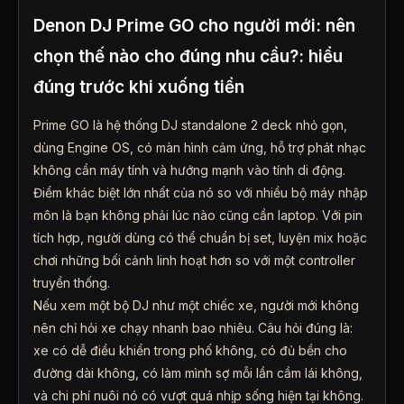
Denon DJ Prime GO cho người mới: nên
chọn thế nào cho đúng nhu cầu?: hiểu
đúng trước khi xuống tiền
Prime GO là hệ thống DJ standalone 2 deck nhỏ gọn,
dùng Engine OS, có màn hình cảm ứng, hỗ trợ phát nhạc
không cần máy tính và hướng mạnh vào tính di động.
Điểm khác biệt lớn nhất của nó so với nhiều bộ máy nhập
môn là bạn không phải lúc nào cũng cần laptop. Với pin
tích hợp, người dùng có thể chuẩn bị set, luyện mix hoặc
chơi những bối cảnh linh hoạt hơn so với một controller
truyền thống.
Nếu xem một bộ DJ như một chiếc xe, người mới không
nên chỉ hỏi xe chạy nhanh bao nhiêu. Câu hỏi đúng là:
xe có dễ điều khiển trong phố không, có đủ bền cho
đường dài không, có làm mình sợ mỗi lần cầm lái không,
và chi phí nuôi nó có vượt quá nhịp sống hiện tại không.