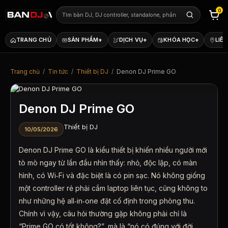
0
+
+
+
TRANG CHỦ
SẢN PHẨM
DỊCH VỤ
KHÓA HỌC
LIÊN
Trang chủ
/
Tin tức
/
Thiết bị DJ
/
Denon DJ Prime GO
Denon DJ Prime GO
Thiết bị DJ
10/05/2026
Denon DJ Prime GO là kiểu thiết bị khiến nhiều người mới
tò mò ngay từ lần đầu nhìn thấy: nhỏ, độc lập, có màn
hình, có Wi‑Fi và đặc biệt là có pin sạc. Nó không giống
một controller rẻ phải cắm laptop liên tục, cũng không to
như những hệ all‑in‑one đặt cố định trong phòng thu.
Chính vì vậy, câu hỏi thường gặp không phải chỉ là
“Prime GO có tốt không?”, mà là “nó có đúng với đời