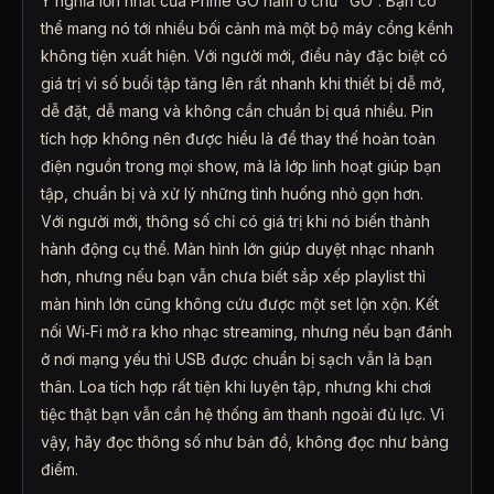
Ý nghĩa lớn nhất của Prime GO nằm ở chữ “GO”. Bạn có
thể mang nó tới nhiều bối cảnh mà một bộ máy cồng kềnh
không tiện xuất hiện. Với người mới, điều này đặc biệt có
giá trị vì số buổi tập tăng lên rất nhanh khi thiết bị dễ mở,
dễ đặt, dễ mang và không cần chuẩn bị quá nhiều. Pin
tích hợp không nên được hiểu là để thay thế hoàn toàn
điện nguồn trong mọi show, mà là lớp linh hoạt giúp bạn
tập, chuẩn bị và xử lý những tình huống nhỏ gọn hơn.
Với người mới, thông số chỉ có giá trị khi nó biến thành
hành động cụ thể. Màn hình lớn giúp duyệt nhạc nhanh
hơn, nhưng nếu bạn vẫn chưa biết sắp xếp playlist thì
màn hình lớn cũng không cứu được một set lộn xộn. Kết
nối Wi‑Fi mở ra kho nhạc streaming, nhưng nếu bạn đánh
ở nơi mạng yếu thì USB được chuẩn bị sạch vẫn là bạn
thân. Loa tích hợp rất tiện khi luyện tập, nhưng khi chơi
tiệc thật bạn vẫn cần hệ thống âm thanh ngoài đủ lực. Vì
vậy, hãy đọc thông số như bản đồ, không đọc như bảng
điểm.