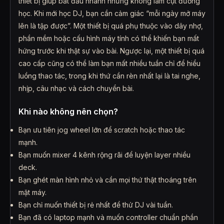
thiết bị giúp bắt đầu nhanh nhưng không làm cụt đường
học. Khi mới học DJ, bạn cần cảm giác “mỗi ngày mở máy
lên là tập được”. Một thiết bị quá phụ thuộc vào dây nhợ,
phần mềm hoặc cấu hình máy tính có thể khiến bạn mất
hứng trước khi thật sự vào bài. Ngược lại, một thiết bị quá
cao cấp cũng có thể làm bạn mất nhiều tuần chỉ để hiểu
luồng thao tác, trong khi thứ cần rèn nhất lại là tai nghe,
nhịp, câu nhạc và cách chuyển bài.
Khi nào không nên chọn?
Bạn ưu tiên jog wheel lớn để scratch hoặc thao tác
mạnh.
Bạn muốn mixer 4 kênh rộng rãi để luyện layer nhiều
deck.
Bạn ghét màn hình nhỏ và cần mọi thứ thật thoáng trên
mặt máy.
Bạn chỉ muốn thiết bị rẻ nhất để thử DJ vài tuần.
Bạn đã có laptop mạnh và muốn controller chuẩn phần