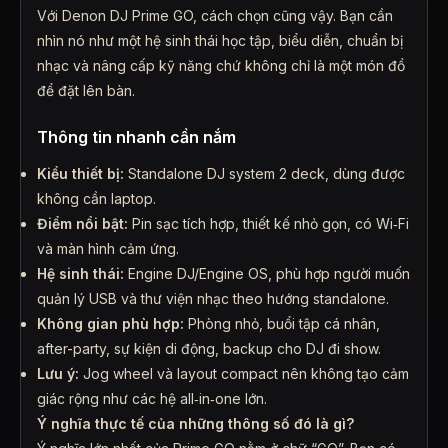
Với Denon DJ Prime GO, cách chọn cũng vậy. Bạn cần
nhìn nó như một hệ sinh thái học tập, biểu diễn, chuẩn bị
nhạc và nâng cấp kỹ năng chứ không chỉ là một món đồ
để đặt lên bàn.
Thông tin nhanh cần nắm
Kiểu thiết bị:
Standalone DJ system 2 deck, dùng được
không cần laptop.
Điểm nổi bật:
Pin sạc tích hợp, thiết kế nhỏ gọn, có Wi‑Fi
và màn hình cảm ứng.
Hệ sinh thái:
Engine DJ/Engine OS, phù hợp người muốn
quản lý USB và thư viện nhạc theo hướng standalone.
Không gian phù hợp:
Phòng nhỏ, buổi tập cá nhân,
after-party, sự kiện di động, backup cho DJ đi show.
Lưu ý:
Jog wheel và layout compact nên không tạo cảm
giác rộng như các hệ all‑in‑one lớn.
Ý nghĩa thực tế của những thông số đó là gì?