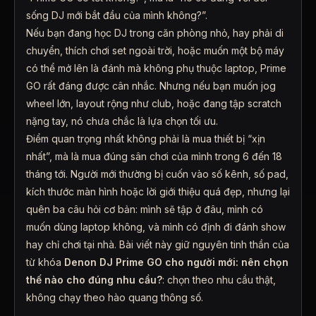
sống DJ mới bắt đầu của mình không?”.
Nếu bạn đang học DJ trong căn phòng nhỏ, hay phải di
chuyển, thích chơi set ngoài trời, hoặc muốn một bộ máy
có thể mở lên là đánh mà không phụ thuộc laptop, Prime
GO rất đáng được cân nhắc. Nhưng nếu bạn muốn jog
wheel lớn, layout rộng như club, hoặc đang tập scratch
nặng tay, nó chưa chắc là lựa chọn tối ưu.
Điểm quan trọng nhất không phải là mua thiết bị “xịn
nhất”, mà là mua đúng sân chơi của mình trong 6 đến 18
tháng tới. Người mới thường bị cuốn vào số kênh, số pad,
kích thước màn hình hoặc lời giới thiệu quá đẹp, nhưng lại
quên ba câu hỏi cơ bản: mình sẽ tập ở đâu, mình có
muốn dùng laptop không, và mình có định đi đánh show
hay chỉ chơi tại nhà. Bài viết này giữ nguyên tinh thần của
từ khóa
Denon DJ Prime GO cho người mới: nên chọn
thế nào cho đúng nhu cầu?
: chọn theo nhu cầu thật,
không chạy theo hào quang thông số.