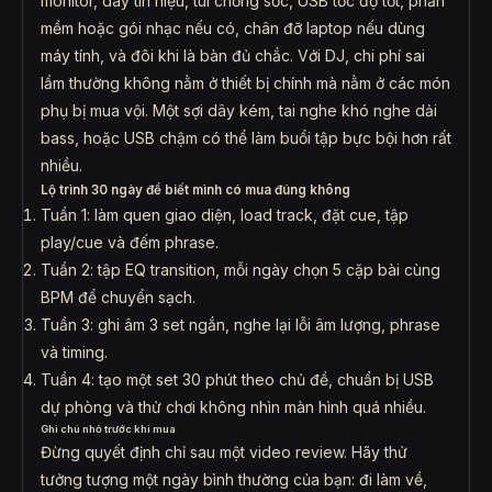
monitor, dây tín hiệu, túi chống sốc, USB tốc độ tốt, phần
mềm hoặc gói nhạc nếu có, chân đỡ laptop nếu dùng
máy tính, và đôi khi là bàn đủ chắc. Với DJ, chi phí sai
lầm thường không nằm ở thiết bị chính mà nằm ở các món
phụ bị mua vội. Một sợi dây kém, tai nghe khó nghe dải
bass, hoặc USB chậm có thể làm buổi tập bực bội hơn rất
nhiều.
Lộ trình 30 ngày để biết mình có mua đúng không
Tuần 1: làm quen giao diện, load track, đặt cue, tập
play/cue và đếm phrase.
Tuần 2: tập EQ transition, mỗi ngày chọn 5 cặp bài cùng
BPM để chuyển sạch.
Tuần 3: ghi âm 3 set ngắn, nghe lại lỗi âm lượng, phrase
và timing.
Tuần 4: tạo một set 30 phút theo chủ đề, chuẩn bị USB
dự phòng và thử chơi không nhìn màn hình quá nhiều.
Ghi chú nhỏ trước khi mua
Đừng quyết định chỉ sau một video review. Hãy thử
tưởng tượng một ngày bình thường của bạn: đi làm về,