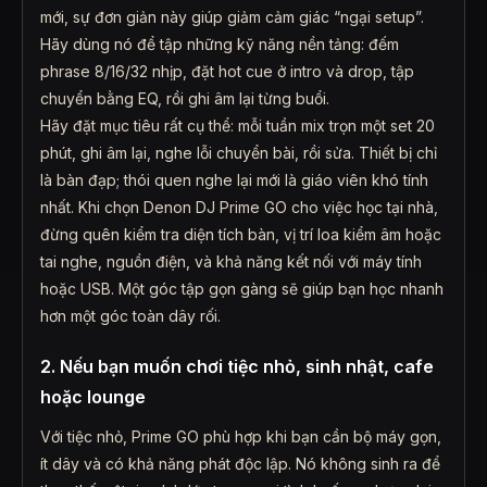
mới, sự đơn giản này giúp giảm cảm giác “ngại setup”.
Hãy dùng nó để tập những kỹ năng nền tảng: đếm
phrase 8/16/32 nhịp, đặt hot cue ở intro và drop, tập
chuyển bằng EQ, rồi ghi âm lại từng buổi.
Hãy đặt mục tiêu rất cụ thể: mỗi tuần mix trọn một set 20
phút, ghi âm lại, nghe lỗi chuyển bài, rồi sửa. Thiết bị chỉ
là bàn đạp; thói quen nghe lại mới là giáo viên khó tính
nhất. Khi chọn Denon DJ Prime GO cho việc học tại nhà,
đừng quên kiểm tra diện tích bàn, vị trí loa kiểm âm hoặc
tai nghe, nguồn điện, và khả năng kết nối với máy tính
hoặc USB. Một góc tập gọn gàng sẽ giúp bạn học nhanh
hơn một góc toàn dây rối.
2. Nếu bạn muốn chơi tiệc nhỏ, sinh nhật, cafe
hoặc lounge
Với tiệc nhỏ, Prime GO phù hợp khi bạn cần bộ máy gọn,
ít dây và có khả năng phát độc lập. Nó không sinh ra để