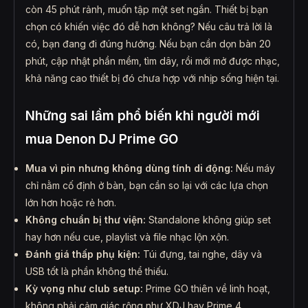
còn 45 phút rảnh, muốn tập một set ngắn. Thiết bị bạn
chọn có khiến việc đó dễ hơn không? Nếu câu trả lời là
có, bạn đang đi đúng hướng. Nếu bạn cần dọn bàn 20
phút, cập nhật phần mềm, tìm dây, rồi mới mở được nhạc,
khả năng cao thiết bị đó chưa hợp với nhịp sống hiện tại.
Những sai lầm phổ biến khi người mới
mua Denon DJ Prime GO
Mua vì pin nhưng không dùng tính di động:
Nếu máy
chỉ nằm cố định ở bàn, bạn cần so lại với các lựa chọn
lớn hơn hoặc rẻ hơn.
Không chuẩn bị thư viện:
Standalone không giúp set
hay hơn nếu cue, playlist và file nhạc lộn xộn.
Đánh giá thấp phụ kiện:
Túi đựng, tai nghe, dây và
USB tốt là phần không thể thiếu.
Kỳ vọng như club setup:
Prime GO thiên về linh hoạt,
không phải cảm giác rộng như XDJ hay Prime 4.