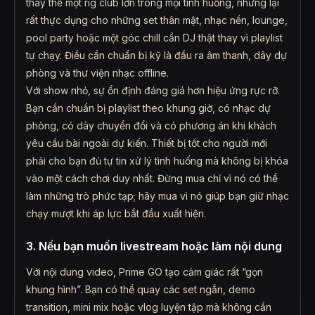
thay thế một rig club lớn trong mọi tình huống, nhưng lại
rất thực dụng cho những set thân mật, nhạc nền, lounge,
pool party hoặc một góc chill cần DJ thật thay vì playlist
tự chạy. Điều cần chuẩn bị kỹ là đầu ra âm thanh, dây dự
phòng và thư viện nhạc offline.
Với show nhỏ, sự ổn định đáng giá hơn hiệu ứng rực rỡ.
Bạn cần chuẩn bị playlist theo khung giờ, có nhạc dự
phòng, có dây chuyển đổi và có phương án khi khách
yêu cầu bài ngoài dự kiến. Thiết bị tốt cho người mới
phải cho bạn đủ tự tin xử lý tình huống mà không bị khóa
vào một cách chơi duy nhất. Đừng mua chỉ vì nó có thể
làm những trò phức tạp; hãy mua vì nó giúp bạn giữ nhạc
chạy mượt khi áp lực bắt đầu xuất hiện.
3. Nếu bạn muốn livestream hoặc làm nội dung
Với nội dung video, Prime GO tạo cảm giác rất “gọn
khung hình”. Bạn có thể quay các set ngắn, demo
transition, mini mix hoặc vlog luyện tập mà không cần