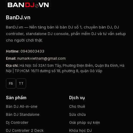
BanDJ.vn
BanDJ.vn — Nền tảng bán lẻ bàn DJ số 1, chuyên bàn DJ, DJ
controller, standalone DJ console, phần mềm DJ và tư vấn setup
cho người chơi thật.
Hotline:
0943603433
Email:
numarkvietnam@gmail.com
Địa chỉ:
Hà Nội: Số 32A1 Sơn Tây, Phường Điện Biên, Quận Ba Đình, Hà
Nội | TP.HCM: 16/11 đường số 18, phường 8, quận Gò Vấp
FB
TT
Sản phẩm
Dịch vụ
Bàn DJ All-in-one
Cho thuê
Bàn DJ Standalone
Sửa chữa
Dj Controller
Giải pháp sự kiện
DJ Controller 2 Deck
Khóa học DJ