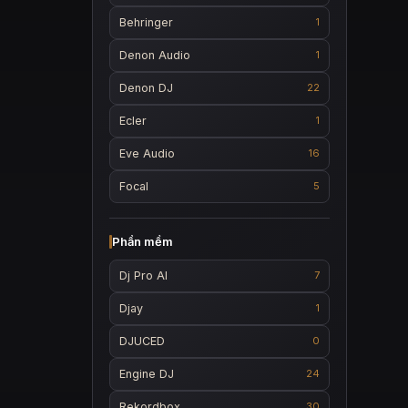
Behringer
1
Denon Audio
1
Denon DJ
22
Ecler
1
Eve Audio
16
Focal
5
Phần mềm
Dj Pro AI
7
Djay
1
DJUCED
0
Engine DJ
24
Rekordbox
30