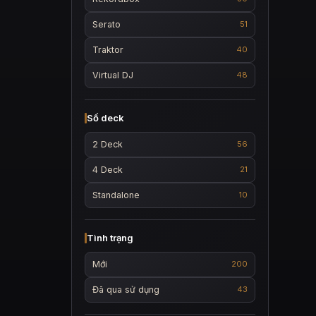
Serato
51
Traktor
40
Virtual DJ
48
Số deck
2 Deck
56
4 Deck
21
Standalone
10
Tình trạng
Mới
200
Đã qua sử dụng
43