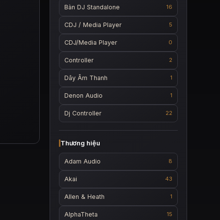
Bàn DJ Standalone
16
CDJ / Media Player
5
CDJ/Media Player
0
Controller
2
Dây Âm Thanh
1
Denon Audio
1
Dj Controller
22
Thương hiệu
Adam Audio
8
Akai
43
Allen & Heath
1
AlphaTheta
15