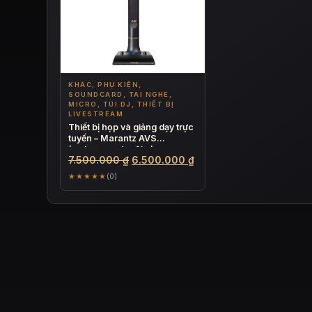
KHÁC, PHỤ KIỆN,
SOUNDCARD, TAI NGHE,
MICRO, TÚI DJ, THIẾT BỊ
LIVESTREAM
Thiết bị họp và giảng dạy trực
tuyến – Marantz AVS
(webcam, mic, đèn)
Giá
Giá
7.500.000
₫
6.500.000
₫
gốc
hiện
★★★★★
(0)
là:
tại
7.500.000 ₫.
là:
6.500.000 ₫.