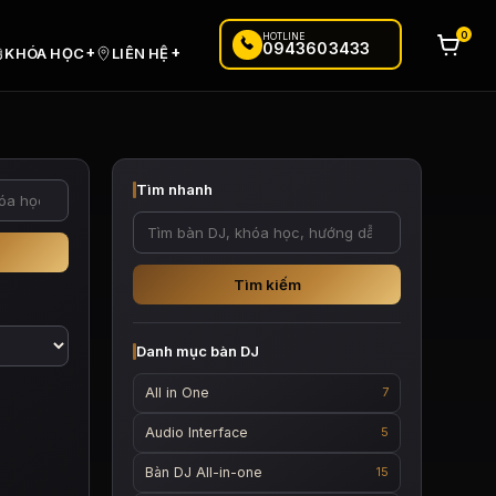
0
HOTLINE
0943603433
+
+
KHÓA HỌC
LIÊN HỆ
Tìm nhanh
Tìm kiếm
Danh mục bàn DJ
All in One
7
Audio Interface
5
Bàn DJ All-in-one
15