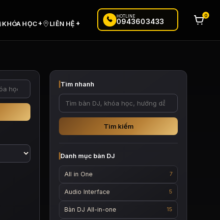
0
HOTLINE
0943603433
+
+
KHÓA HỌC
LIÊN HỆ
Tìm nhanh
Tìm kiếm
Danh mục bàn DJ
All in One
7
Audio Interface
5
Bàn DJ All-in-one
15