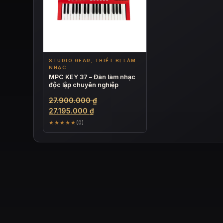
STUDIO GEAR, THIẾT BỊ LÀM
NHẠC
MPC KEY 37 – Đàn làm nhạc
độc lập chuyên nghiệp
Giá
27.900.000
₫
Giá
gốc
27.195.000
₫
hiện
là:
★★★★★
(0)
tại
27.900.000 ₫.
là:
27.195.000 ₫.