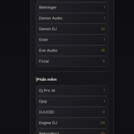
Behringer
1
Denon Audio
1
Denon DJ
22
Ecler
1
Eve Audio
16
Focal
5
Phần mềm
Dj Pro AI
7
Djay
1
DJUCED
0
Engine DJ
24
Rekordbox
30