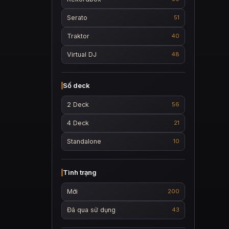
Serato
51
Traktor
40
Virtual DJ
48
Số deck
2 Deck
56
4 Deck
21
Standalone
10
Tình trạng
Mới
200
Đã qua sử dụng
43