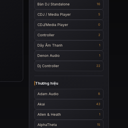
Bàn DJ Standalone
16
CDJ / Media Player
5
CDJ/Media Player
0
Controller
2
Dây Âm Thanh
1
Denon Audio
1
Dj Controller
22
Thương hiệu
Adam Audio
8
Akai
43
Allen & Heath
1
AlphaTheta
15