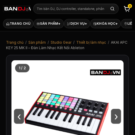
0
+
+
+
TRANG CHỦ
SẢN PHẨM
DỊCH VỤ
KHÓA HỌC
LIÊN
Trang chủ
/
Sản phẩm
/
Studio Gear
/
Thiết bị làm nhạc
/
AKAI APC
KEY 25 MK II – Đàn Làm Nhạc Kết Nối Ableton
1 / 2
‹
›