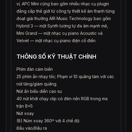
vị. APC Mini cũng bao gồm nhiều nhạc cụ plugin
đẳng cấp thế giới từ công ty thiết kế âm thanh từng
đoạt giải thưởng AIR Music Technology bao gồm
Hybrid 3 — một Synth tương tự đa âm mạnh mẽ,
Mini Grand — một nhạc cụ piano Acoustic và
Velvet — một nhạc cụ piano điện cổ điển.
THÔNG SỐ KỸ THUẬT CHÍNH
Phím đàn cảm biến
25 phím ấn nhạy tốc; Phạm vi 10 quãng tám với các
nút tăng/giảm quãng.
Nút ấn biểu diễn cao su
40 nút khởi chạy clip có đèn nền RGB trong ma
trận 8×5
Nút xoay
(8) Núm xoay 360º với 4 chế độ
Đầu vào/Đầu ra