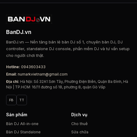
3.860.000 ₫.
5.800.
BanDJ.vn
BanDJ.vn — Nền tảng bán lẻ bàn DJ số 1, chuyên bàn DJ, DJ
controller, standalone DJ console, phần mềm DJ và tư vấn setup
cho người chơi thật.
Hotline:
0943603433
Email:
numarkvietnam@gmail.com
Địa chỉ:
Hà Nội: Số 32A1 Sơn Tây, Phường Điện Biên, Quận Ba Đình, Hà
Nội | TP.HCM: 16/11 đường số 18, phường 8, quận Gò Vấp
FB
TT
Sản phẩm
Dịch vụ
Bàn DJ All-in-one
Cho thuê
Bàn DJ Standalone
Sửa chữa