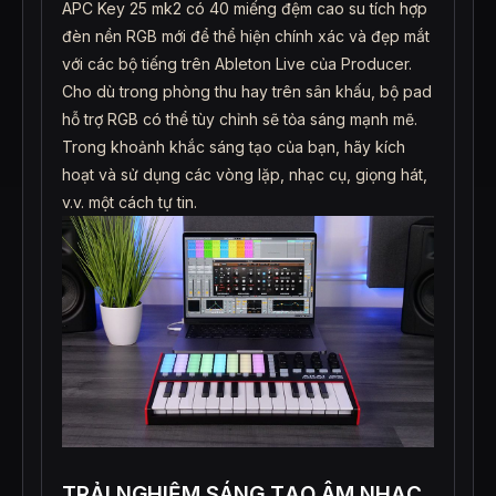
APC Key 25 mk2 có 40 miếng đệm cao su tích hợp
đèn nền RGB mới để thể hiện chính xác và đẹp mắt
với các bộ tiếng trên Ableton Live của Producer.
Cho dù trong phòng thu hay trên sân khấu, bộ pad
hỗ trợ RGB có thể tùy chỉnh sẽ tỏa sáng mạnh mẽ.
Trong khoảnh khắc sáng tạo của bạn, hãy kích
hoạt và sử dụng các vòng lặp, nhạc cụ, giọng hát,
v.v. một cách tự tin.
TRẢI NGHIỆM SÁNG TẠO ÂM NHẠC