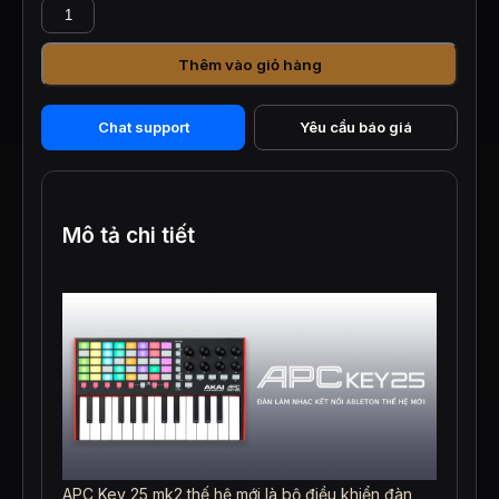
AKAI
APC
KEY
Thêm vào giỏ hàng
25
MK
II
Chat support
Yêu cầu báo giá
-
Đàn
Làm
Nhạc
Kết
Mô tả chi tiết
Nối
Ableton
số
lượng
APC Key 25 mk2 thế hệ mới là bộ điều khiển đàn