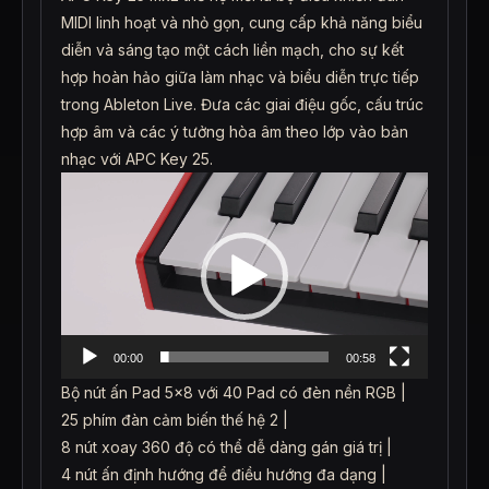
MIDI linh hoạt và nhỏ gọn, cung cấp khả năng biểu
diễn và sáng tạo một cách liền mạch, cho sự kết
hợp hoàn hảo giữa làm nhạc và biểu diễn trực tiếp
trong Ableton Live. Đưa các giai điệu gốc, cấu trúc
hợp âm và các ý tưởng hòa âm theo lớp vào bản
nhạc với APC Key 25.
Trình
chơi
Video
00:00
00:58
Bộ nút ấn Pad 5×8 với 40 Pad có đèn nền RGB |
25 phím đàn cảm biến thế hệ 2 |
8 nút xoay 360 độ có thể dễ dàng gán giá trị |
4 nút ấn định hướng để điều hướng đa dạng |