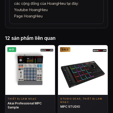
các cộng đồng của HoangHieu tại đây:
Youtube HoangHieu
Page HoangHieu
12 sản phẩm liên quan
MỚI
SALE
THIẾT BỊ LÀM NHẠC
STUDIO GEAR, THIẾT BỊ LÀM
NHẠC
Akai Professional MPC
MPC STUDIO
Sample