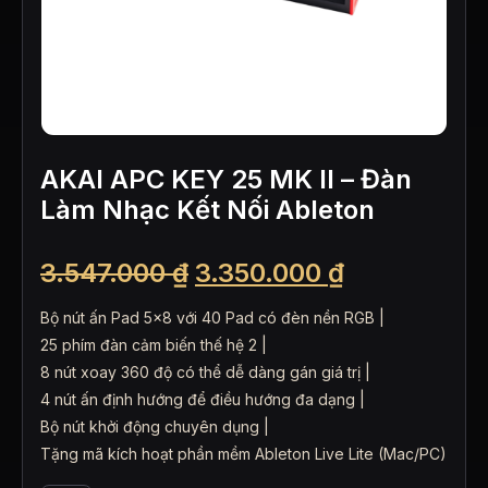
AKAI APC KEY 25 MK II – Đàn
Làm Nhạc Kết Nối Ableton
Giá
Giá
3.547.000
₫
3.350.000
₫
gốc
hiện
Bộ nút ấn Pad 5×8 với 40 Pad có đèn nền RGB |
là:
tại
25 phím đàn cảm biến thế hệ 2 |
8 nút xoay 360 độ có thể dễ dàng gán giá trị |
3.547.000 ₫.
là:
4 nút ấn định hướng để điều hướng đa dạng |
3.350.000 ₫
Bộ nút khởi động chuyên dụng |
Tặng mã kích hoạt phần mềm Ableton Live Lite (Mac/PC)