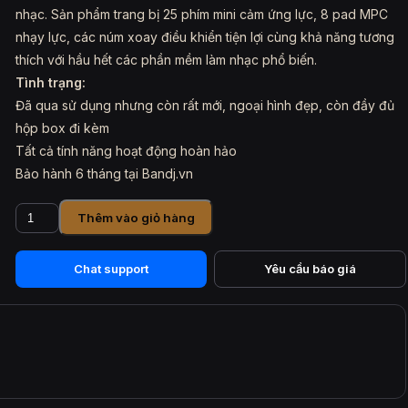
nhạc. Sản phẩm trang bị 25 phím mini cảm ứng lực, 8 pad MPC
nhạy lực, các núm xoay điều khiển tiện lợi cùng khả năng tương
thích với hầu hết các phần mềm làm nhạc phổ biến.
Tình trạng:
Đã qua sử dụng nhưng còn rất mới, ngoại hình đẹp, còn đầy đủ
hộp box đi kèm
Tất cả tính năng hoạt động hoàn hảo
Bảo hành 6 tháng tại Bandj.vn
Akai
Thêm vào giỏ hàng
Professional
MPK
Mini
Chat support
Yêu cầu báo giá
IV
Gray
-
Cũ
(Like
new)
số
lượng