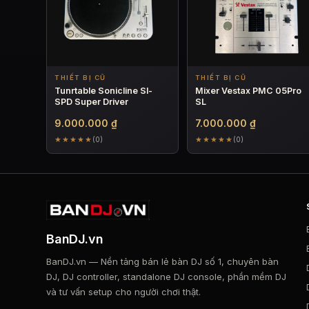
THIẾT BỊ CŨ
THIẾT BỊ CŨ
Tunrtable Sonicline Sl-
Mixer Vestax PMC 05Pro
SPD Super Driver
SL
9.000.000
₫
7.000.000
₫
★★★★★
★★★★★
(0)
(0)
BanDJ.vn
BanDJ.vn — Nền tảng bán lẻ bàn DJ số 1, chuyên bàn
DJ, DJ controller, standalone DJ console, phần mềm DJ
và tư vấn setup cho người chơi thật.