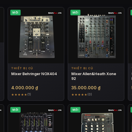
MỚI
MỚI
THIẾT BỊ CŨ
THIẾT BỊ CŨ
Mixer Behringer NOX404
Mixer Allen&Heath Xone
92
00 ₫.
4.000.000
₫
35.000.000
₫
★★★★★
★★★★★
(1)
(0)
00 ₫.
MỚI
MỚI