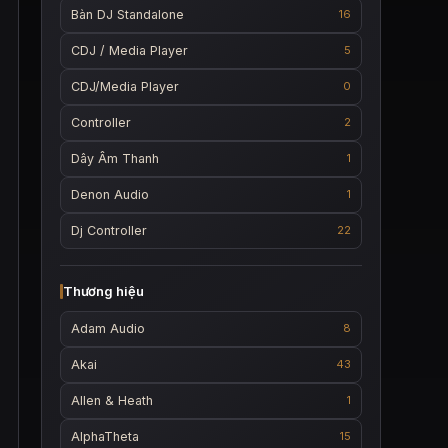
Bàn DJ Standalone
16
CDJ / Media Player
5
CDJ/Media Player
0
Controller
2
Dây Âm Thanh
1
Denon Audio
1
Dj Controller
22
Thương hiệu
Adam Audio
8
Akai
43
Allen & Heath
1
AlphaTheta
15