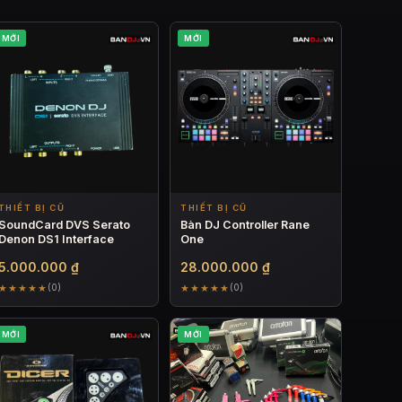
MỚI
MỚI
THIẾT BỊ CŨ
THIẾT BỊ CŨ
SoundCard DVS Serato
Bàn DJ Controller Rane
Denon DS1 Interface
One
5.000.000
₫
28.000.000
₫
★★★★★
★★★★★
(0)
(0)
MỚI
MỚI