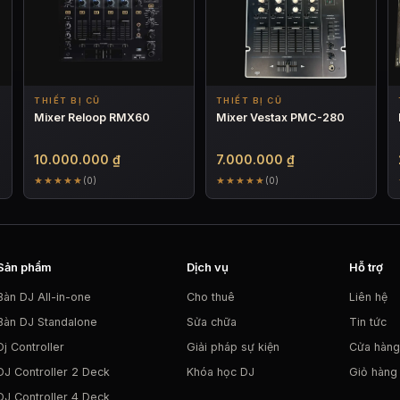
THIẾT BỊ CŨ
THIẾT BỊ CŨ
Mixer Reloop RMX60
Mixer Vestax PMC-280
10.000.000
₫
7.000.000
₫
★★★★★
★★★★★
(0)
(0)
Sản phẩm
Dịch vụ
Hỗ trợ
Bàn DJ All-in-one
Cho thuê
Liên hệ
Bàn DJ Standalone
Sửa chữa
Tin tức
Dj Controller
Giải pháp sự kiện
Cửa hàng
DJ Controller 2 Deck
Khóa học DJ
Giỏ hàng
DJ Controller 4 Deck