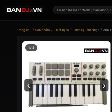
Trang chủ
/
Sản phẩm
/
Thiết bị cũ
/
Thiết Bị Làm Nhạc
/
Akai 
1 / 3
‹
›