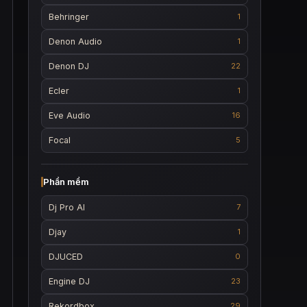
Behringer
1
Denon Audio
1
Denon DJ
22
Ecler
1
Eve Audio
16
Focal
5
Phần mềm
Dj Pro AI
7
Djay
1
DJUCED
0
Engine DJ
23
Rekordbox
29