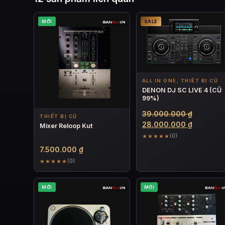
MỚI
SALE
ALL IN ONE, THIẾT BỊ CŨ
DENON DJ SC LIVE 4 (CŨ
99%)
Giá
39.000.000
₫
THIẾT BỊ CŨ
gốc
Giá
28.000.000
₫
Mixer Reloop Kut
là:
hiện
★★★★★
(0)
39.000.0
tại
7.500.000
₫
là:
★★★★★
(0)
28.000.0
MỚI
MỚI