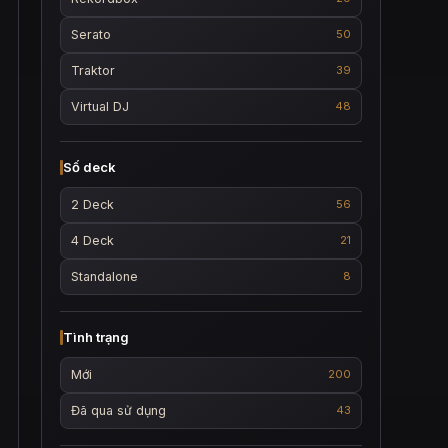
Serato
50
Traktor
39
Virtual DJ
48
Số deck
2 Deck
56
4 Deck
21
Standalone
8
Tình trạng
Mới
200
Đã qua sử dụng
43