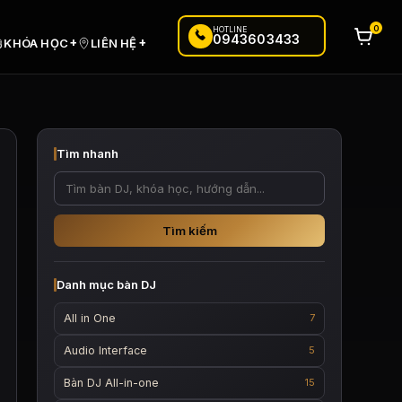
0
HOTLINE
0943603433
+
+
KHÓA HỌC
LIÊN HỆ
Tìm nhanh
Tìm kiếm
Danh mục bàn DJ
All in One
7
Audio Interface
5
Bàn DJ All-in-one
15