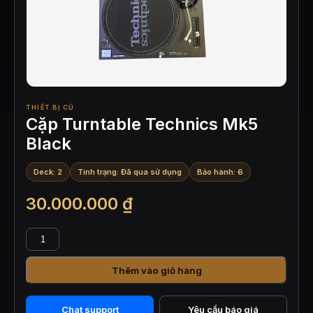
THIẾT BỊ CŨ
Cặp Turntable Technics Mk5
Black
Deck: 2
Tình trạng: Đã qua sử dụng
Bảo hành: 6
30.000.000
₫
Cặp
Turntable
Technics
Thêm vào giỏ hàng
Mk5
Black
số
Chat support
Yêu cầu báo giá