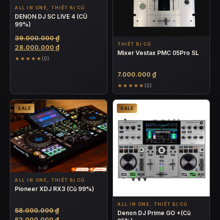
ALL IN ONE, THIẾT BỊ CŨ
DENON DJ SC LIVE 4 (CŨ
99%)
Giá
39.000.000
₫
THIẾT BỊ CŨ
gốc
Giá
28.000.000
₫
Mixer Vestax PMC 05Pro SL
là:
hiện
★★★★★
(0)
39.000.000 ₫.
tại
7.000.000
₫
là:
28.000.000 ₫.
★★★★★
(0)
SALE
SALE
ALL IN ONE, THIẾT BỊ CŨ
Pioneer XDJ RX3 (Cũ 99%)
ALL IN ONE, THIẾT BỊ CŨ
Giá
58.000.000
₫
Denon DJ Prime GO +(Cũ
gốc
Giá
52.000.000
₫