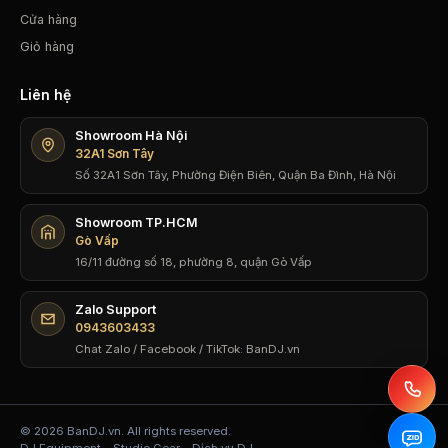
Cửa hàng
Giỏ hàng
Liên hệ
Showroom Hà Nội
32A1 Sơn Tây
Số 32A1 Sơn Tây, Phường Điện Biên, Quận Ba Đình, Hà Nội
Showroom TP.HCM
Gò Vấp
16/11 đường số 18, phường 8, quận Gò Vấp
Zalo Support
0943603433
Chat Zalo / Facebook / TikTok: BanDJ.vn
© 2026 BanDJ.vn. All rights reserved.
DJ Equipment • Studio Gear • Dịch vụ DJ