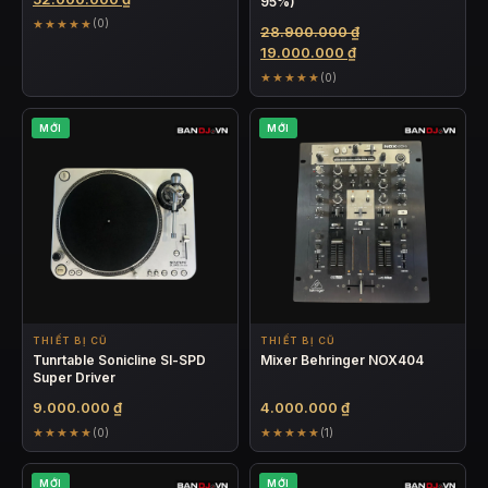
95%)
là:
hiện
★★★★★
(0)
Giá
28.900.000
₫
58.000.000 ₫.
tại
Giá
gốc
19.000.000
₫
là:
hiện
là:
★★★★★
(0)
52.000.000 ₫.
tại
28.900.000 ₫.
là:
MỚI
MỚI
19.000.000 ₫.
THIẾT BỊ CŨ
THIẾT BỊ CŨ
Tunrtable Sonicline Sl-SPD
Mixer Behringer NOX404
Super Driver
9.000.000
₫
4.000.000
₫
★★★★★
★★★★★
(0)
(1)
MỚI
MỚI