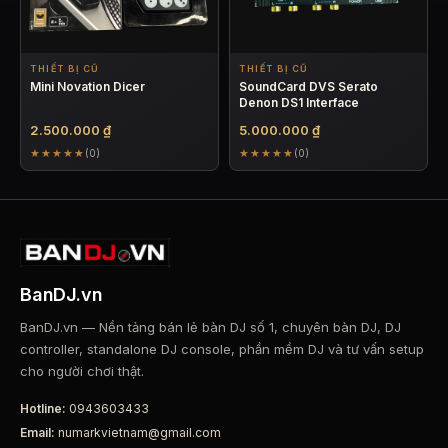
THIẾT BỊ CŨ
THIẾT BỊ CŨ
Mini Novation Dicer
SoundCard DVS Serato
Denon DS1 Interface
2.500.000
₫
5.000.000
₫
★★★★★
★★★★★
(0)
(0)
BanDJ.vn
BanDJ.vn — Nền tảng bán lẻ bàn DJ số 1, chuyên bàn DJ, DJ
controller, standalone DJ console, phần mềm DJ và tư vấn setup
cho người chơi thật.
Hotline:
0943603433
Email:
numarkvietnam@gmail.com