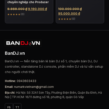
chuyên nghiệp cho Producer
Giá
Giá
Giá
9.989.000
₫
9.190.000
₫
100.000.000
₫
gốc
hiện
Giá
gốc
95.000.000
₫
★★★★★
(0)
là:
tại
hiện
là:
★★★★★
(0)
9.989.000 ₫.
là:
tại
100.000.000 ₫.
9.190.000 ₫.
là:
95.000.000 ₫.
BanDJ.vn
BanDJ.vn — Nền tảng bán lẻ bàn DJ số 1, chuyên bàn DJ, DJ
controller, standalone DJ console, phần mềm DJ và tư vấn setup
cho người chơi thật.
Hotline:
0943603433
Email:
numarkvietnam@gmail.com
Địa chỉ:
Hà Nội: Số 32A1 Sơn Tây, Phường Điện Biên, Quận Ba Đình, Hà
Nội | TP.HCM: 16/11 đường số 18, phường 8, quận Gò Vấp
FB
TT