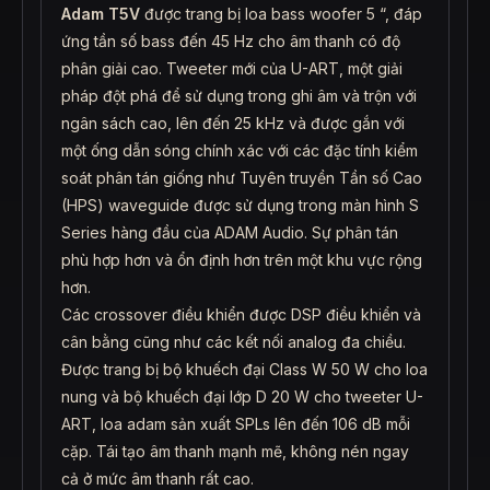
Adam T5V
được trang bị loa bass woofer 5 “, đáp
ứng tần số bass đến 45 Hz cho âm thanh có độ
phân giải cao. Tweeter mới của U-ART, một giải
pháp đột phá để sử dụng trong ghi âm và trộn với
ngân sách cao, lên đến 25 kHz và được gắn với
một ống dẫn sóng chính xác với các đặc tính kiểm
soát phân tán giống như Tuyên truyền Tần số Cao
(HPS) waveguide được sử dụng trong màn hình S
Series hàng đầu của ADAM Audio. Sự phân tán
phù hợp hơn và ổn định hơn trên một khu vực rộng
hơn.
Các crossover điều khiển được DSP điều khiển và
cân bằng cũng như các kết nối analog đa chiều.
Được trang bị bộ khuếch đại Class W 50 W cho loa
nung và bộ khuếch đại lớp D 20 W cho tweeter U-
ART, loa adam sản xuất SPLs lên đến 106 dB mỗi
cặp. Tái tạo âm thanh mạnh mẽ, không nén ngay
cả ở mức âm thanh rất cao.