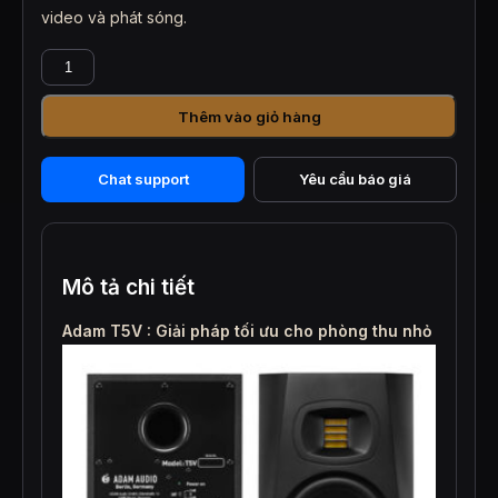
video và phát sóng.
Loa
kiểm
âm
Thêm vào giỏ hàng
ADAM
T5V
số
Chat support
Yêu cầu báo giá
lượng
Mô tả chi tiết
Adam T5V : Giải pháp tối ưu cho phòng thu nhỏ