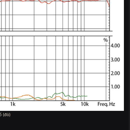
ố (đỏ)