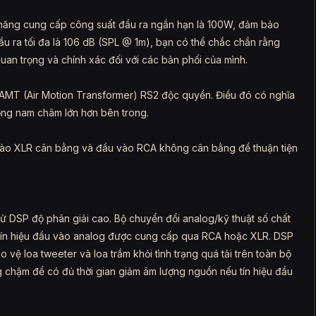
 năng cung cấp công suất đầu ra ngắn hạn là 100W, đảm bảo
u ra tối đa là 106 dB (SPL @ 1m), bạn có thể chắc chắn rằng
n trọng và chính xác đối với các bản phối của mình.
AMT (Air Motion Transformer) RS2 độc quyền. Điều đó có nghĩa
ống nam châm lớn hơn bên trong.
vào XLR cân bằng và đầu vào RCA không cân bằng để thuận tiện
tử DSP độ phân giải cao. Bộ chuyển đổi analog/kỹ thuật số chất
 tín hiệu đầu vào analog được cung cấp qua RCA hoặc XLR. DSP
vệ loa tweeter và loa trầm khỏi tình trạng quá tải trên toàn bộ
ng chậm để có đủ thời gian giảm âm lượng nguồn nếu tín hiệu đầu