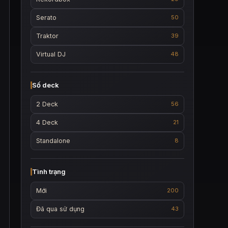
Serato
50
Traktor
39
Virtual DJ
48
Số deck
2 Deck
56
4 Deck
21
Standalone
8
Tình trạng
Mới
200
Đã qua sử dụng
43