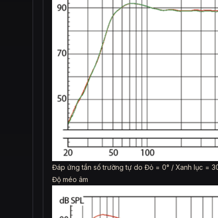
Đáp ứng tần số trường tự do Đỏ = 0° / Xanh lục = 
Độ méo âm