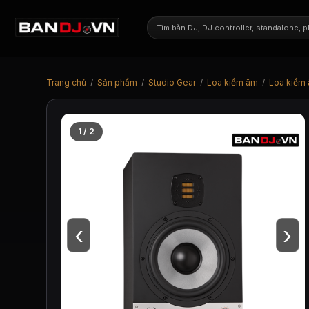
Trang chủ
/
Sản phẩm
/
Studio Gear
/
Loa kiểm âm
/
Loa kiểm
1 / 2
‹
›