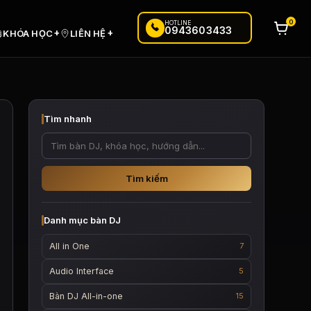
0
HOTLINE
0943603433
+
+
KHÓA HỌC
LIÊN HỆ
Tìm nhanh
Tìm kiếm
Danh mục bàn DJ
All in One
7
 ₫.
Audio Interface
5
Bàn DJ All-in-one
15