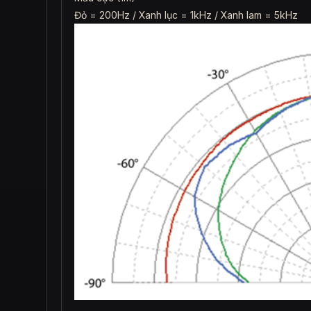
Đỏ = 200Hz / Xanh lục = 1kHz / Xanh lam = 5kHz