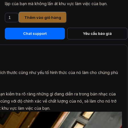
lập của bạn mà không lấn át khu vực làm việc của bạn.
Loa
Thêm vào giỏ hàng
kiểm
âm
EVE
Chat support
Yêu cầu báo giá
SC207
số
lượng
kích thước cũng như yếu tố hình thức của nó làm cho chúng phù
n kiểm tra rõ ràng những gì đang diễn ra trong bản nhạc của
cùng với độ chính xác về chất lượng của nó, sẽ làm cho nó trở
t khu vực làm việc của bạn.