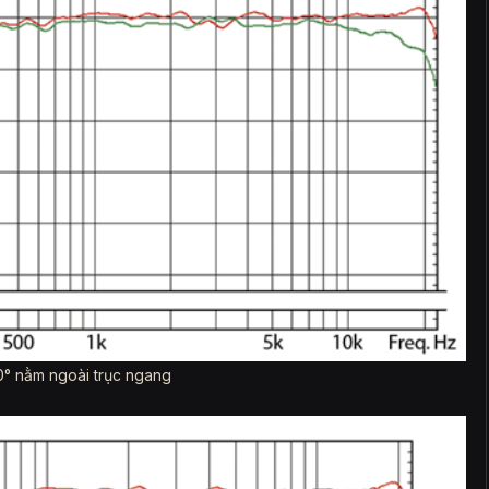
30° nằm ngoài trục ngang