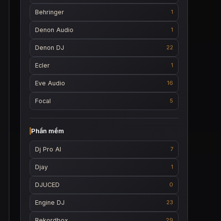
Behringer
1
Denon Audio
1
Denon DJ
22
Ecler
1
Eve Audio
16
Focal
5
Phần mềm
Dj Pro AI
7
Djay
1
DJUCED
0
Engine DJ
23
Rekordbox
29