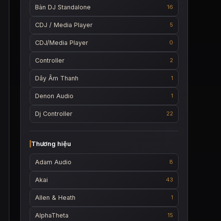
Bàn DJ Standalone
16
CDJ / Media Player
5
CDJ/Media Player
0
Controller
2
Dây Âm Thanh
1
Denon Audio
1
Dj Controller
22
Thương hiệu
Adam Audio
8
Akai
43
Allen & Heath
1
AlphaTheta
15