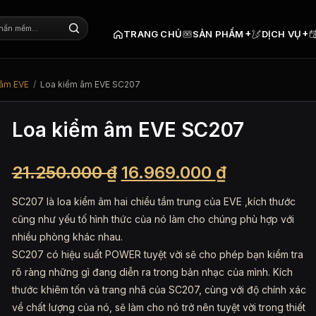
+
+
TRANG CHỦ
SẢN PHẨM
DỊCH VỤ
 âm EVE
/
Loa kiểm âm EVE SC207
Loa kiểm âm EVE SC207
Giá
Giá
21.250.000
₫
16.969.000
₫
gốc
hiện
SC207 là loa kiểm âm hai chiều tầm trung của EVE ,kích thước
là:
tại
cũng như yếu tố hình thức của nó làm cho chúng phù hợp với
nhiều phòng khác nhau.
21.250.000 ₫.
là:
SC207 có hiệu suất POWER tuyệt vời sẽ cho phép bạn kiểm tra
16.969.000
rõ ràng những gì đang diễn ra trong bản nhạc của mình. Kích
thước khiêm tốn và trang nhã của SC207, cùng với độ chính xác
về chất lượng của nó, sẽ làm cho nó trở nên tuyệt vời trong thiết