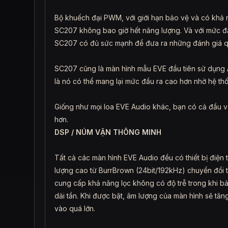
Bộ khuếch đại PWM, với giới hạn bảo vệ và có khả
SC207 không bao giờ hết năng lượng. Và với mức đầ
SC207 có đủ sức mạnh để đưa ra những đánh giá qua
SC207 cũng là màn hình mẫu EVE đầu tiên sử dụng 
là nó có thể mang lại mức đầu ra cao hơn nhờ hệ th
Giống như mọi loa EVE Audio khác, bạn có cả đầu 
hơn.
DSP / NÚM VẶN THÔNG MINH
Tất cả các màn hình EVE Audio đều có thiết bị điện 
lượng cao từ BurrBrown (24bit/192kHz) chuyển đổi
cung cấp khả năng lọc không có độ trễ trong khi bảo 
dải tần. Khi được bật, âm lượng của màn hình sẽ tă
vào quá lớn.