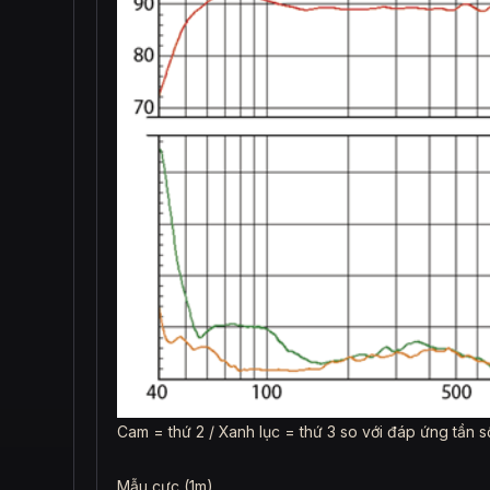
Cam = thứ 2 / Xanh lục = thứ 3 so với đáp ứng tần s
Mẫu cực (1m)