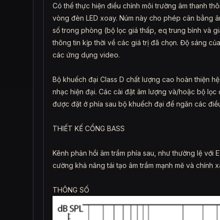
Có thể thực hiện điều chỉnh môi trường âm thanh t
vòng đèn LED xoay. Núm này cho phép cân bằng âm 
số trong phòng (bộ lọc giá thấp, eq trung bình và g
thông tin kịp thời về các giá trị đã chọn. Độ sáng 
các ứng dụng video.
Bộ khuếch đại Class D chất lượng cao hoàn thiện h
nhạc hiện đại. Các cài đặt âm lượng và/hoặc bộ lọc
được đặt ở phía sau bộ khuếch đại để ngăn các điều
THIẾT KẾ CỔNG BASS
Kênh phản hồi âm trầm phía sau, như thường lệ với E
cường khả năng tái tạo âm trầm mạnh mẽ và chính x
THÔNG SỐ