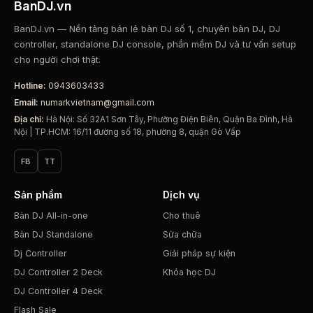
BanDJ.vn
BanDJ.vn — Nền tảng bán lẻ bàn DJ số 1, chuyên bàn DJ, DJ
controller, standalone DJ console, phần mềm DJ và tư vấn setup
cho người chơi thật.
Hotline:
0943603433
Email:
numarkvietnam@gmail.com
Địa chỉ:
Hà Nội: Số 32A1 Sơn Tây, Phường Điện Biên, Quận Ba Đình, Hà
Nội | TP.HCM: 16/11 đường số 18, phường 8, quận Gò Vấp
FB
TT
Sản phẩm
Dịch vụ
Bàn DJ All-in-one
Cho thuê
Bàn DJ Standalone
Sửa chữa
Dj Controller
Giải pháp sự kiện
DJ Controller 2 Deck
Khóa học DJ
DJ Controller 4 Deck
Flash Sale