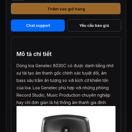
âm
Thêm vào giỏ hàng
Genelec
8030C
số
Chat support
Yêu cầu báo giá
lượng
Mô tả chi tiết
Dòng loa Genelec 8030C có được danh tiếng nhờ
sự tái tạo âm thanh gốc chính xác tuyệt đối, âm
bass sâu trầm ấn tượng so với kích cỡ khiếm tốn
của loa. Loa Genelec phù hợp với những phòng
Record Studio, Music Production chuyên nghiệp
hay chỉ đơn giản là hệ thống âm thanh gia đình.