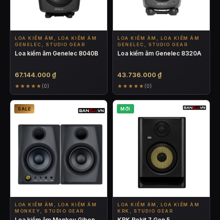
LOA KIỂM ÂM, LOA KIỂM ÂM
LOA KIỂM ÂM, LOA KIỂM ÂM
GENELEC, STUDIO GEAR
GENELEC, STUDIO GEAR
Loa kiểm âm Genelec 8040B
Loa kiểm âm Genelec 8320A
67.144.000
₫
43.736.000
₫
★★★★★
★★★★★
(0)
(0)
SALE
MỚI
LOA KIỂM ÂM, LOA KIỂM ÂM
LOA KIỂM ÂM, LOA KIỂM ÂM
MONKEY, STUDIO GEAR
KRK, STUDIO GEAR
Loa kiểm âm Monkey Gibon
KRK Rokit 7 Gen 5