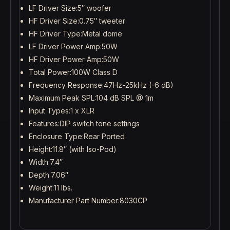
LF Driver Size:5″ woofer
HF Driver Size:0.75″ tweeter
HF Driver Type:Metal dome
LF Driver Power Amp:50W
HF Driver Power Amp:50W
Total Power:100W Class D
Frequency Response:47Hz-25kHz (-6 dB)
Maximum Peak SPL:104 dB SPL @ 1m
Input Types:1 x XLR
Features:DIP switch tone settings
Enclosure Type:Rear Ported
Height:11.8″ (with Iso-Pod)
Width:7.4″
Depth:7.06″
Weight:11 lbs.
Manufacturer Part Number:8030CP