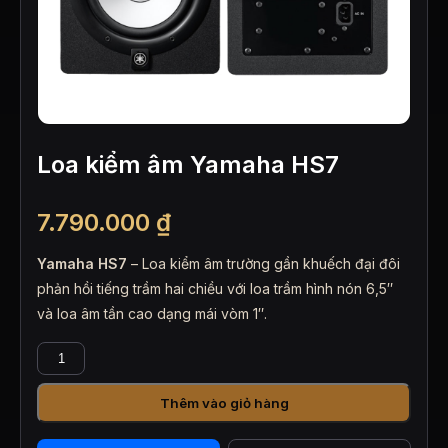
Loa kiểm âm Yamaha HS7
7.790.000
₫
Yamaha HS7
– Loa kiểm âm trường gần khuếch đại đôi
phản hồi tiếng trầm hai chiều với loa trầm hình nón 6,5″
và loa âm tần cao dạng mái vòm 1″.
Loa
kiểm
âm
Thêm vào giỏ hàng
Yamaha
HS7
số