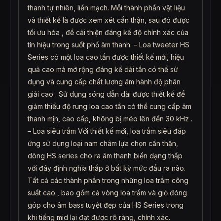
thanh tự nhiên, liền mạch. Mỗi thành phần vật liệu
và thiết kế là được xem xét cẩn thận, sau đó được
tối ưu hóa , để cải thiện đáng kể độ chính xác của
tín hiệu trong suốt phổ âm thanh. – Loa tweeter HS
Series có một loa cao tần được thiết kế mới, hiệu
quả cao mà mở rộng đáng kể dải tần có thể sử
dụng và cung cấp chất lương âm hành độ phân
giải cao . Sử dụng sóng dẫn dài được thiết kế để
giảm thiểu độ rung loa cao tần có thể cung cấp âm
thanh mịn, cao cấp, không bị méo lên đến 30 kHz .
– Loa siêu trầm Với thiết kế mới, loa trầm siêu đáp
ứng sử dụng loại nam châm lựa chọn cẩn thận,
dòng HS series cho ra âm thanh biến dạng thấp
với đáy định nghĩa thấp ở bất kỳ mức đầu ra nào.
Tất cả các thành phần trong những loa trầm công
suất cao , bao gồm cả vòng loa trầm và giỏ đóng
góp cho âm bass tuyệt đẹp của HS Series trong
khi tiếng mid lại đạt được rõ ràng, chính xác.