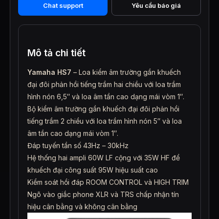
Chat support
Yêu cầu báo giá
lượng
Mô tả chi tiết
Yamaha HS7
– Loa kiểm âm trường gần khuếch
đại đôi phản hồi tiếng trầm hai chiều với loa trầm
hình nón 6,5″ và loa âm tần cao dạng mái vòm 1″.
Bộ kiểm âm trường gần khuếch đại đôi phản hồi
tiếng trầm 2 chiều với loa trầm hình nón 5″ và loa
âm tần cao dạng mái vòm 1″.
Đáp tuyến tần số 43Hz – 30kHz
Hệ thống hai ampli 60W LF cộng với 35W HF để
khuếch đại công suất 95W hiệu suất cao
Kiểm soát hồi đáp ROOM CONTROL và HIGH TRIM
Ngõ vào giắc phone XLR và TRS chấp nhận tín
hiệu cân bằng và không cân bằng