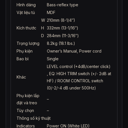
Hình dáng
Bass-reflex type
Vật liệu tủ
MDF
W
210mm (8-1/4″)
Kích thước
H
332mm (13-1/16″)
D
284mm (11-3/16″)
Trọng lượng
8.2kg (18.1 lbs.)
Phụ kiện
Owner’s Manual, Power cord
Bao bì
Single
LEVEL control (+4dB/center click)
, EQ: HIGH TRIM switch (+/- 2dB at
Khác
HF) / ROOM CONTROL switch
(0/-2/-4 dB under 500Hz)
Phụ kiện lắp
–
đặt và treo
Tùy chọn
–
Thông số kỹ thuật
Indicators
Power ON (White LED)