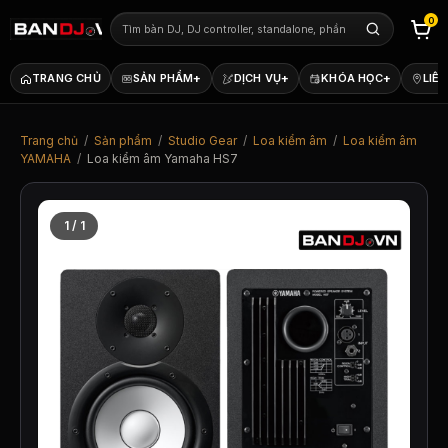
0
+
+
+
TRANG CHỦ
SẢN PHẨM
DỊCH VỤ
KHÓA HỌC
LIÊN
Trang chủ
/
Sản phẩm
/
Studio Gear
/
Loa kiểm âm
/
Loa kiểm âm
YAMAHA
/
Loa kiểm âm Yamaha HS7
1 / 1