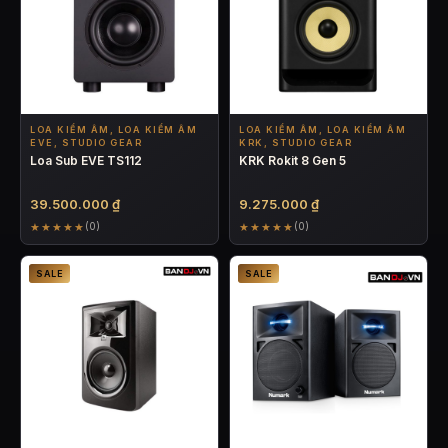
LOA KIỂM ÂM, LOA KIỂM ÂM
LOA KIỂM ÂM, LOA KIỂM ÂM
EVE, STUDIO GEAR
KRK, STUDIO GEAR
Loa Sub EVE TS112
KRK Rokit 8 Gen 5
39.500.000
₫
9.275.000
₫
★★★★★
★★★★★
(0)
(0)
SALE
SALE