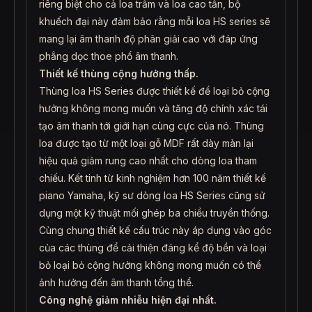
riêng biệt cho cả loa trầm và loa cao tần, bộ
khuếch đại này đảm bảo rằng mỗi loa HS series sẽ
mang lại âm thanh độ phân giải cao với đáp ứng
phẳng dọc thoe phổ âm thanh.
Thiết kế thùng cộng hưởng thấp.
Thùng loa HS Series được thiết kế để loại bỏ cộng
hưởng không mong muốn và tăng độ chính xác tái
tạo âm thanh tới giới hạn cùng cực của nó. Thùng
loa được tạo từ một loại gỗ MDF rất dày màn lại
hiệu quả giảm rung cao nhất cho dòng loa tham
chiếu. Kết tinh từ kinh nghiệm hơn 100 năm thiết kế
piano Yamaha, kỹ sư dòng loa HS Series cũng sử
dụng một kỹ thuật mối ghép ba chiều truyền thống.
Cùng chung thiết kế cấu trúc này áp dụng vào góc
của các thùng để cải thiện đáng kể độ bền và loại
bỏ loại bỏ cộng hưởng không mong muốn có thể
ảnh hưởng đến âm thanh tổng thể.
Công nghệ giảm nhiễu hiện đại nhất.