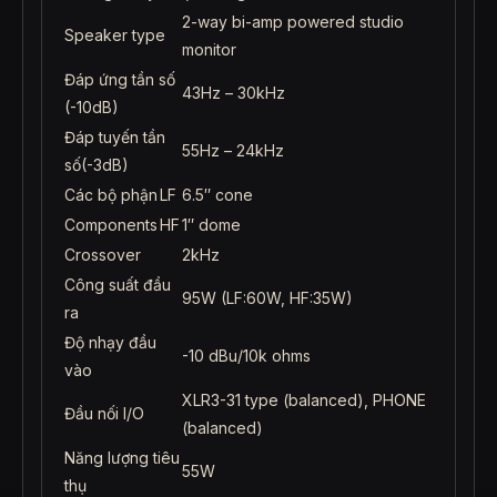
2-way bi-amp powered studio
Speaker type
monitor
Đáp ứng tần số
43Hz – 30kHz
(-10dB)
Đáp tuyến tần
55Hz – 24kHz
số(-3dB)
Các bộ phận
LF
6.5″ cone
Components
HF
1″ dome
Crossover
2kHz
Công suất đầu
95W (LF:60W, HF:35W)
ra
Độ nhạy đầu
-10 dBu/10k ohms
vào
XLR3-31 type (balanced), PHONE
Đầu nối I/O
(balanced)
Năng lượng tiêu
55W
thụ