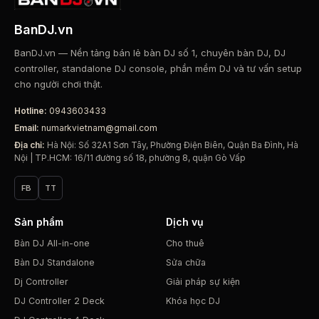
BanDJ.vn
BanDJ.vn — Nền tảng bán lẻ bàn DJ số 1, chuyên bàn DJ, DJ
controller, standalone DJ console, phần mềm DJ và tư vấn setup
cho người chơi thật.
Hotline:
0943603433
Email:
numarkvietnam@gmail.com
Địa chỉ:
Hà Nội: Số 32A1 Sơn Tây, Phường Điện Biên, Quận Ba Đình, Hà
Nội | TP.HCM: 16/11 đường số 18, phường 8, quận Gò Vấp
FB
TT
Sản phẩm
Dịch vụ
Bàn DJ All-in-one
Cho thuê
Bàn DJ Standalone
Sửa chữa
Dj Controller
Giải pháp sự kiện
DJ Controller 2 Deck
Khóa học DJ