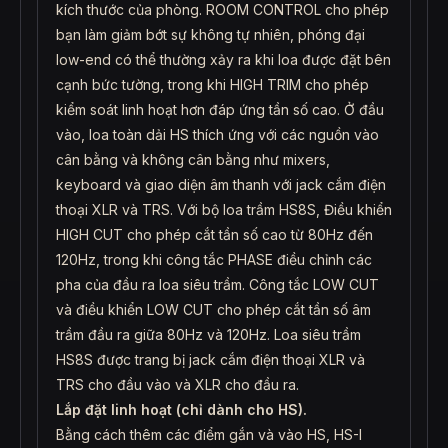
kích thước của phòng. ROOM CONTROL cho phép
bạn làm giảm bớt sự không tự nhiên, phóng đại
low-end có thể thường xảy ra khi loa được đặt bên
cạnh bức tường, trong khi HIGH TRIM cho phép
kiểm soát linh hoạt hơn đáp ứng tần số cao. Ở đầu
vào, loa toàn dải HS thích ứng với các nguồn vào
cân bằng và không cân bằng như mixers,
keyboard và giao diện âm thanh với jack cắm điện
thoại XLR và TRS. Với bộ loa trầm HS8S, Điều khiển
HIGH CUT cho phép cắt tần số cao từ 80Hz đến
120Hz, trong khi công tắc PHASE điều chỉnh các
pha của đầu ra loa siêu trầm. Công tắc LOW CUT
và điều khiển LOW CUT cho phép cắt tần số âm
trầm đầu ra giữa 80Hz và 120Hz. Loa siêu trầm
HS8S được trang bị jack cắm điện thoại XLR và
TRS cho đầu vào và XLR cho đầu ra.
Lắp đặt linh hoạt (chỉ dành cho HS).
Bằng cách thêm các điểm gắn và vào HS, HS-I