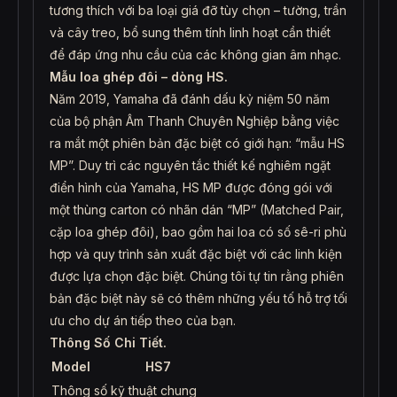
tương thích với ba loại giá đỡ tùy chọn – tường, trần
và cây treo, bổ sung thêm tính linh hoạt cần thiết
để đáp ứng nhu cầu của các không gian âm nhạc.
Mẫu loa ghép đôi – dòng HS.
Năm 2019, Yamaha đã đánh dấu kỷ niệm 50 năm
của bộ phận Âm Thanh Chuyên Nghiệp bằng việc
ra mắt một phiên bản đặc biệt có giới hạn: “mẫu HS
MP”. Duy trì các nguyên tắc thiết kế nghiêm ngặt
điển hình của Yamaha, HS MP được đóng gói với
một thùng carton có nhãn dán “MP” (Matched Pair,
cặp loa ghép đôi), bao gồm hai loa có số sê-ri phù
hợp và quy trình sản xuất đặc biệt với các linh kiện
được lựa chọn đặc biệt. Chúng tôi tự tin rằng phiên
bản đặc biệt này sẽ có thêm những yếu tố hỗ trợ tối
ưu cho dự án tiếp theo của bạn.
Thông Số Chi Tiết.
Model
HS7
Thông số kỹ thuật chung