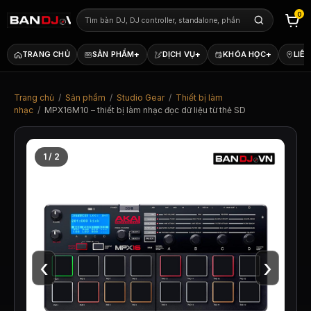
0
+
+
+
TRANG CHỦ
SẢN PHẨM
DỊCH VỤ
KHÓA HỌC
LIÊN
Trang chủ
/
Sản phẩm
/
Studio Gear
/
Thiết bị làm
nhạc
/
MPX16M10 – thiết bị làm nhạc đọc dữ liệu từ thẻ SD
1 / 2
‹
›