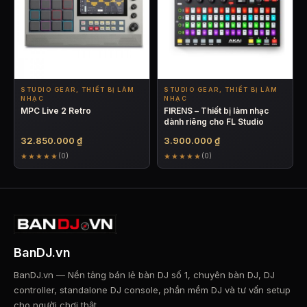
STUDIO GEAR, THIẾT BỊ LÀM
STUDIO GEAR, THIẾT BỊ LÀM
NHẠC
NHẠC
MPC Live 2 Retro
FIRENS – Thiết bị làm nhạc
dành riêng cho FL Studio
32.850.000
₫
3.900.000
₫
★★★★★
★★★★★
(0)
(0)
BanDJ.vn
BanDJ.vn — Nền tảng bán lẻ bàn DJ số 1, chuyên bàn DJ, DJ
controller, standalone DJ console, phần mềm DJ và tư vấn setup
cho người chơi thật.