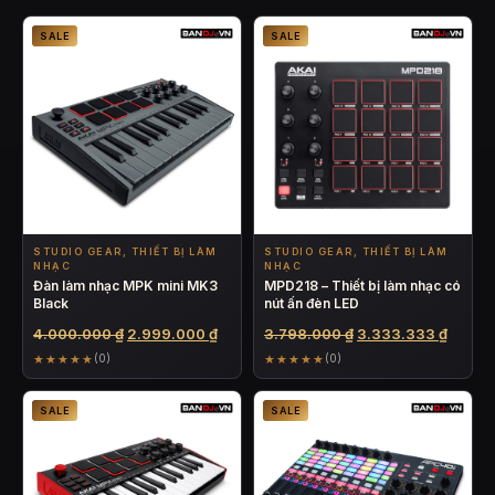
SALE
SALE
STUDIO GEAR, THIẾT BỊ LÀM
STUDIO GEAR, THIẾT BỊ LÀM
NHẠC
NHẠC
Đàn làm nhạc MPK mini MK3
MPD218 – Thiết bị làm nhạc có
Black
nút ấn đèn LED
Giá
Giá
Giá
Giá
4.000.000
₫
2.999.000
₫
3.798.000
₫
3.333.333
₫
gốc
hiện
gốc
hiện
★★★★★
★★★★★
(0)
(0)
là:
tại
là:
tại
4.000.000 ₫.
là:
3.798.000 ₫.
là:
SALE
SALE
2.999.000 ₫.
3.333.