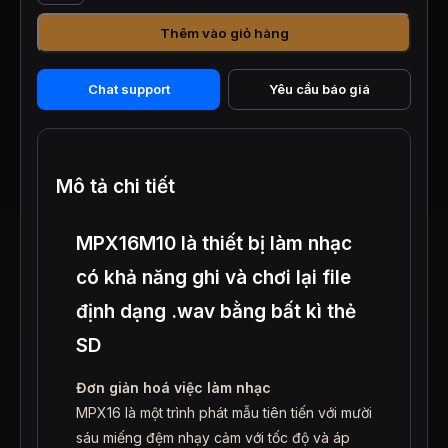
thiết
Thêm vào giỏ hàng
bị
làm
nhạc
Chat support
Yêu cầu báo giá
đọc
dữ
liệu
từ
thẻ
Mô tả chi tiết
SD
số
lượng
MPX16M10 là thiết bị làm nhạc
có khả năng ghi và chơi lại file
định dạng .wav bằng bất kì thẻ
SD
Đơn giản hoá việc làm nhạc
MPX16 là một trình phát mẫu tiên tiến với mười
sáu miếng đệm nhạy cảm với tốc độ và áp