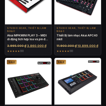
STUDIO GEAR, THIẾT BỊ LÀM
STUDIO GEAR, THIẾT BỊ LÀM
NHẠC
NHẠC
Akai MPKMINI PLAY 3 – MIDI
Thiết Bị làm nhạc Akai APC40
di động tích hợp loa và pin đời
mkII
mới nhất
Giá
Giá
Giá
Giá
3.995.000
₫
3.860.000
₫
11.900.000
₫
10.899.000
₫
gốc
hiện
gốc
hiện
★★★★★
★★★★★
(0)
(0)
là:
tại
là:
tại
3.995.000 ₫.
là:
11.900.000 ₫.
là:
SALE
SALE
3.860.000 ₫.
10.8