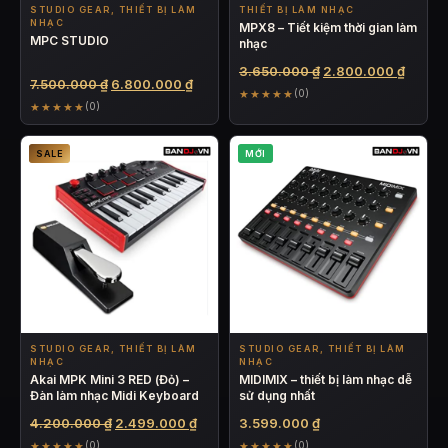
STUDIO GEAR, THIẾT BỊ LÀM
THIẾT BỊ LÀM NHẠC
NHẠC
MPX8 – Tiết kiệm thời gian làm
MPC STUDIO
nhạc
Giá
Giá
3.650.000
₫
2.800.000
₫
Giá
Giá
7.500.000
₫
6.800.000
₫
gốc
hiện
★★★★★
(0)
gốc
hiện
★★★★★
là:
tại
(0)
là:
tại
3.650.000 ₫.
là:
7.500.000 ₫.
là:
2.800.
SALE
MỚI
6.800.000 ₫.
STUDIO GEAR, THIẾT BỊ LÀM
STUDIO GEAR, THIẾT BỊ LÀM
NHẠC
NHẠC
Akai MPK Mini 3 RED (Đỏ) –
MIDIMIX – thiết bị làm nhạc dễ
Đàn làm nhạc Midi Keyboard
sử dụng nhất
Giá
Giá
4.200.000
₫
2.499.000
₫
3.599.000
₫
gốc
hiện
★★★★★
★★★★★
(0)
(0)