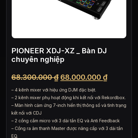
PIONEER XDJ-XZ _ Bàn DJ
chuyên nghiệp
Giá
Giá
68.300.000
₫
68.000.000
₫
gốc
hiện
– 4 kênh mixer với hiệu ứng DJM đặc biệt.
là:
tại
– 2 kênh mixer phụ hoạt động khi kết nối với Rekordbox.
– Màn hình cảm ứng 7-inch hiển thị thông số và tình trạng
68.300.000 ₫.
là:
kết nối với CDJ
68.000.0
– 2 cổng cắm micro với 3 dải tần EQ và Anti Feedback
– Cổng ra âm thanh Master được nâng cấp với 3 dải tần
EQ.