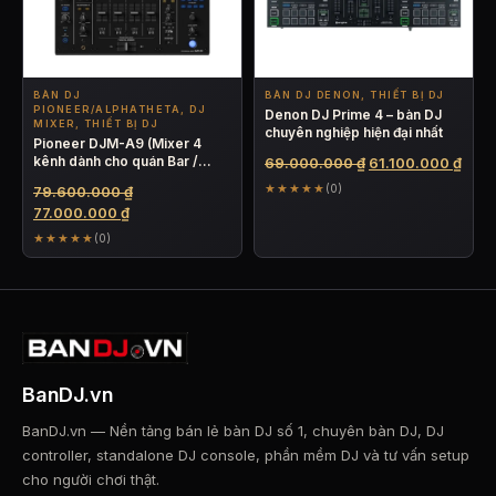
BÀN DJ
BÀN DJ DENON, THIẾT BỊ DJ
PIONEER/ALPHATHETA, DJ
Denon DJ Prime 4 – bàn DJ
MIXER, THIẾT BỊ DJ
chuyên nghiệp hiện đại nhất
Pioneer DJM-A9 (Mixer 4
kênh dành cho quán Bar /
Giá
Giá
69.000.000
₫
61.100.000
₫
Club)
gốc
hiện
★★★★★
(0)
Giá
79.600.000
₫
là:
tại
Giá
gốc
77.000.000
₫
69.000.000 ₫.
là:
hiện
là:
★★★★★
(0)
61.1
tại
79.600.000 ₫.
là:
77.000.000 ₫.
BanDJ.vn
BanDJ.vn — Nền tảng bán lẻ bàn DJ số 1, chuyên bàn DJ, DJ
controller, standalone DJ console, phần mềm DJ và tư vấn setup
cho người chơi thật.