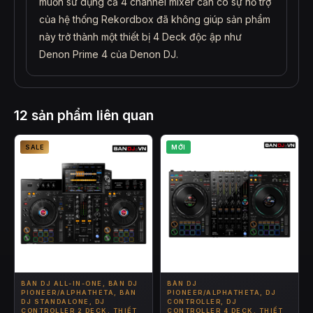
muốn sử dụng cả 4 channel mixer cần có sự hỗ trợ
của hệ thống Rekordbox đã không giúp sản phẩm
này trở thành một thiết bị 4 Deck độc ập như
Denon Prime 4 của Denon DJ.
12 sản phẩm liên quan
SALE
MỚI
BÀN DJ ALL-IN-ONE, BÀN DJ
BÀN DJ
PIONEER/ALPHATHETA, BÀN
PIONEER/ALPHATHETA, DJ
DJ STANDALONE, DJ
CONTROLLER, DJ
CONTROLLER 2 DECK, THIẾT
CONTROLLER 4 DECK, THIẾT