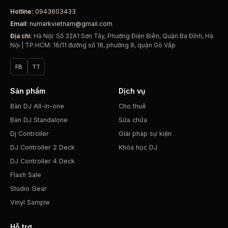
Hotline:
0943603433
Email:
numarkvietnam@gmail.com
Địa chỉ:
Hà Nội: Số 32A1 Sơn Tây, Phường Điện Biên, Quận Ba Đình, Hà
Nội | TP.HCM: 16/11 đường số 18, phường 8, quận Gò Vấp
FB
TT
Sản phẩm
Dịch vụ
Bàn DJ All-in-one
Cho thuê
Bàn DJ Standalone
Sửa chữa
Dj Controller
Giải pháp sự kiện
DJ Controller 2 Deck
Khóa học DJ
DJ Controller 4 Deck
Flash Sale
Studio Gear
Vinyl Sample
Hỗ trợ