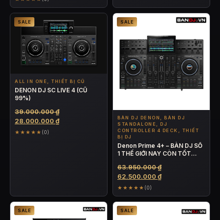
46.500.000 ₫.
tại
là:
SALE
SALE
45.000.000 ₫.
ALL IN ONE, THIẾT BỊ CŨ
DENON DJ SC LIVE 4 (CŨ
99%)
Giá
39.000.000
₫
BÀN DJ DENON, BÀN DJ
gốc
Giá
28.000.000
₫
STANDALONE, DJ
là:
hiện
CONTROLLER 4 DECK, THIẾT
★★★★★
(0)
BỊ DJ
39.000.000 ₫.
tại
Denon Prime 4+ – BÀN DJ SỐ
là:
1 THẾ GIỚI NAY CÒN TỐT
28.000.000 ₫.
HƠN
Giá
63.950.000
₫
gốc
Giá
62.500.000
₫
là:
hiện
★★★★★
(0)
63.950.000 ₫.
tại
là:
SALE
SALE
62.500.000 ₫.