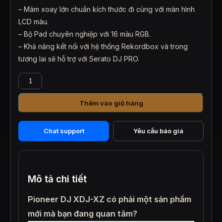
– Mâm xoay lớn chuẩn kích thước đi cùng với màn hình
LCD màu.
– Bộ Pad chuyên nghiệp với 16 màu RGB.
– Khả năng kết nối với hệ thống Rekordbox và trong
tương lai sẽ hỗ trợ với Serato DJ PRO.
PIONEER
XDJ-
XZ
Thêm vào giỏ hàng
_
Bàn
DJ
Chat support
Yêu cầu báo giá
chuyên
nghiệp
số
lượng
Mô tả chi tiết
Pioneer DJ XDJ-XZ có phải một sản phẩm
mới mà bạn đang quan tâm?