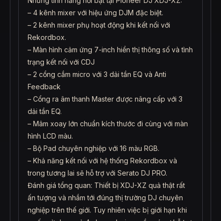
Những tính năng nổi bật tại Pioneer DJ XDJ-XZ:
– 4 kênh mixer với hiệu ứng DJM đặc biệt.
– 2 kênh mixer phụ hoạt động khi kết nối với
Rekordbox.
– Màn hình cảm ứng 7-inch hiển thị thông số và tình
trạng kết nối với CDJ
– 2 cổng cắm micro với 3 dải tần EQ và Anti
Feedback
– Cổng ra âm thanh Master được nâng cấp với 3
dải tần EQ.
– Mâm xoay lớn chuẩn kích thước đi cùng với màn
hình LCD màu.
– Bộ Pad chuyên nghiệp với 16 màu RGB.
– Khả năng kết nối với hệ thống Rekordbox và
trong tương lai sẽ hỗ trợ với Serato DJ PRO.
Đánh giá tổng quan: Thiết bị XDJ-XZ quả thật rất
ấn tượng và nhắm tới đúng thị trường DJ chuyên
nghiệp trên thế giới. Tuy nhiên việc bị giới hạn khi