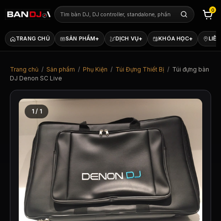
0
+
+
+
TRANG CHỦ
SẢN PHẨM
DỊCH VỤ
KHÓA HỌC
LIÊN
Trang chủ
/
Sản phẩm
/
Phụ Kiện
/
Túi Đựng Thiết Bị
/
Túi đựng bàn
DJ Denon SC Live
1 / 1