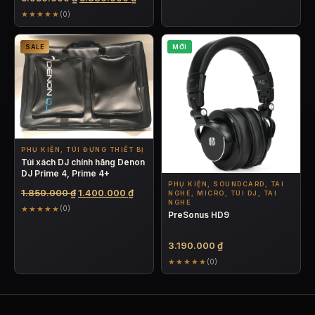
14.225.000 ₫.
là:
gốc
hiện
★★★★★
(0)
13.12
là:
tại
5.950.000 ₫.
là:
SALE
MỚI
5.380.000 ₫.
PHỤ KIỆN, TÚI ĐỰNG THIẾT BỊ
Túi xách DJ chính hãng Denon
DJ Prime 4, Prime 4+
PHỤ KIỆN, SOUNDCARD, TAI
Giá
Giá
1.850.000
₫
1.400.000
₫
NGHE, MICRO, TÚI DJ, TAI
NGHE
gốc
hiện
★★★★★
(0)
PreSonus HD9
là:
tại
1.850.000 ₫.
là:
1.400.000 ₫.
3.190.000
₫
★★★★★
(0)