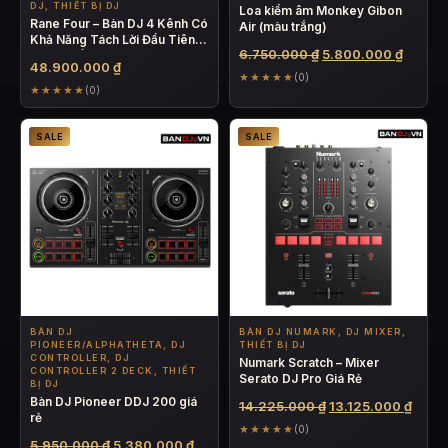
DJ, THIẾT BỊ DJ
Loa kiểm âm Monkey Gibon
Rane Four – Bàn DJ 4 Kênh Có
Air (màu trắng)
Khả Năng Tách Lời Đầu Tiên
Giá
Giá
6.750.000
₫
5.800.000
₫
Trên Thế Giới
48.900.000
₫
gốc
hiện
★★★★★
(0)
★★★★★
là:
tại
(0)
6.750.000 ₫.
là:
5.800.
SALE
SALE
BÀN DJ
BÀN DJ NUMARK, DJ MIXER,
PIONEER/ALPHATHETA, DJ
THIẾT BỊ DJ
CONTROLLER, DJ
Numark Scratch – Mixer
CONTROLLER 2 DECK, THIẾT
Serato DJ Pro Giá Rẻ
BỊ DJ
Bàn DJ Pioneer DDJ 200 giá
Giá
Giá
14.225.000
₫
13.125.000
₫
rẻ
gốc
hiện
★★★★★
(0)
là:
tại
Giá
Giá
5.950.000
₫
5.380.000
₫