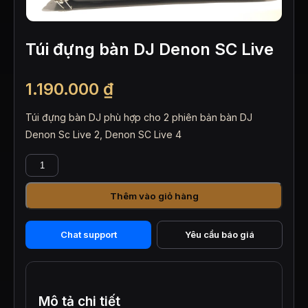
Túi đựng bàn DJ Denon SC Live
1.190.000
₫
Túi đựng bàn DJ phù hợp cho 2 phiên bản bàn DJ
Denon Sc Live 2, Denon SC Live 4
Túi
đựng
bàn
Thêm vào giỏ hàng
DJ
Denon
SC
Chat support
Yêu cầu báo giá
Live
số
lượng
Mô tả chi tiết