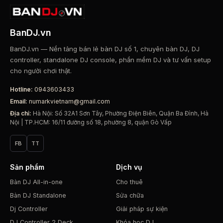
BanDJ.vn
BanDJ.vn — Nền tảng bán lẻ bàn DJ số 1, chuyên bàn DJ, DJ
controller, standalone DJ console, phần mềm DJ và tư vấn setup
cho người chơi thật.
Hotline:
0943603433
Email:
numarkvietnam@gmail.com
Địa chỉ:
Hà Nội: Số 32A1 Sơn Tây, Phường Điện Biên, Quận Ba Đình, Hà
Nội | TP.HCM: 16/11 đường số 18, phường 8, quận Gò Vấp
FB
TT
Sản phẩm
Dịch vụ
Bàn DJ All-in-one
Cho thuê
Bàn DJ Standalone
Sửa chữa
Dj Controller
Giải pháp sự kiện
DJ Controller 2 Deck
Khóa học DJ