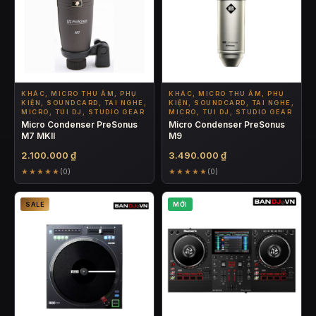
KHÁC, MICRO THU ÂM, PHỤ
KHÁC, MICRO THU ÂM, PHỤ
KIỆN, SOUNDCARD, TAI NGHE,
KIỆN, SOUNDCARD, TAI NGHE,
MICRO, TÚI DJ, STUDIO GEAR
MICRO, TÚI DJ, STUDIO GEAR
Micro Condenser PreSonus
Micro Condenser PreSonus
M7 MKII
M9
2.100.000
₫
3.490.000
₫
★★★★★
★★★★★
(0)
(0)
SALE
MỚI