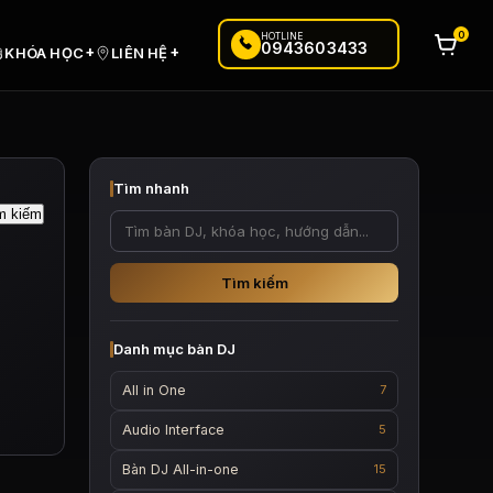
0
HOTLINE
0943603433
+
+
KHÓA HỌC
LIÊN HỆ
Tìm nhanh
Tìm kiếm
Danh mục bàn DJ
All in One
7
Audio Interface
5
Bàn DJ All-in-one
15