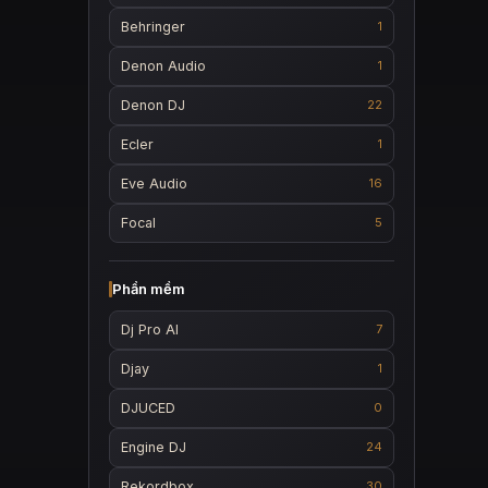
Behringer
1
Denon Audio
1
Denon DJ
22
Ecler
1
Eve Audio
16
Focal
5
Phần mềm
Dj Pro AI
7
Djay
1
DJUCED
0
Engine DJ
24
Rekordbox
30