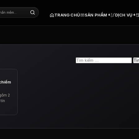
+
+
TRANG CHỦ
SẢN PHẨM
DỊCH VỤ
Tìm
kiếm
cho:
 chiếm
gồm 2
tín