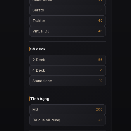
Serato
51
Traktor
40
Virtual DJ
48
Số deck
2 Deck
56
4 Deck
21
Standalone
10
Tình trạng
Mới
200
Đã qua sử dụng
43