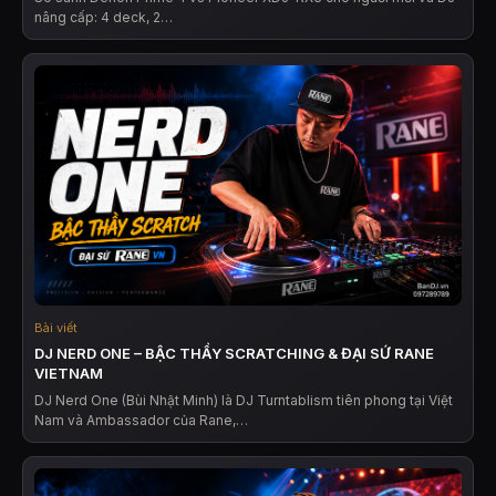
nâng cấp: 4 deck, 2…
Bài viết
DJ NERD ONE – BẬC THẦY SCRATCHING & ĐẠI SỨ RANE
VIETNAM
DJ Nerd One (Bùi Nhật Minh) là DJ Turntablism tiên phong tại Việt
Nam và Ambassador của Rane,…