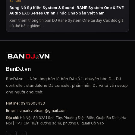
Bài viết
Bùng Nổ Sự Kiện System & Sound: RANE System One & EVE
Audio EXO Series Chính Thức Chào Sân Việt Nam
Xem thêm thông tin bàn DJ Rane System One tại đây Các độc giả
có thể trải nghiệm…
BanDJ.vn
BanDJ.vn — Nền tảng bán lẻ bàn DJ số 1, chuyên bàn DJ, DJ
controller, standalone DJ console, phần mềm DJ và tư vấn setup
cho người chơi thật.
Hotline:
0943603433
Email:
numarkvietnam@gmail.com
Địa chỉ:
Hà Nội: Số 32A1 Sơn Tây, Phường Điện Biên, Quận Ba Đình, Hà
Nội | TP.HCM: 16/11 đường số 18, phường 8, quận Gò Vấp