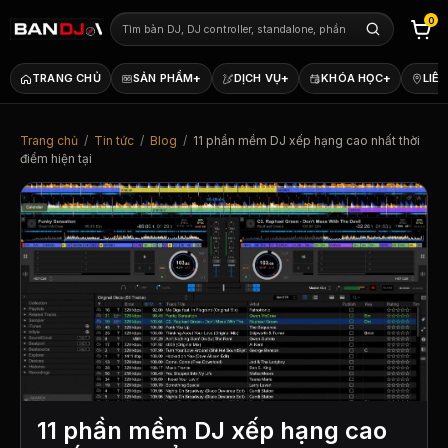
0
+
+
+
TRANG CHỦ
SẢN PHẨM
DỊCH VỤ
KHÓA HỌC
LIÊN
Trang chủ
/
Tin tức
/
Blog
/
11 phần mềm DJ xếp hạng cao nhất thời
điểm hiện tại
11 phần mềm DJ xếp hạng cao