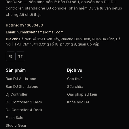
BanDJ.vn — Nền tảng bán lẻ bàn DJ số 1, chuyên bàn DJ, DJ
controller, standalone DJ console, phần mềm DJ và tư vấn setup
cho người chơi thật.
Hotline:
0943603433
Email:
numarkvietnam@gmail.com
Địa chỉ:
Hà Nội: Số 32A1 Sơn Tây, Phường Điện Biên, Quận Ba Đình, Hà
Nội | TP.HCM: 16/11 đường số 18, phường 8, quận Gò Vấp
FB
TT
Sản phẩm
Dịch vụ
Bàn DJ All-in-one
Cho thuê
Bàn DJ Standalone
Sửa chữa
Dj Controller
Giải pháp sự kiện
DJ Controller 2 Deck
Khóa học DJ
DJ Controller 4 Deck
Flash Sale
Studio Gear