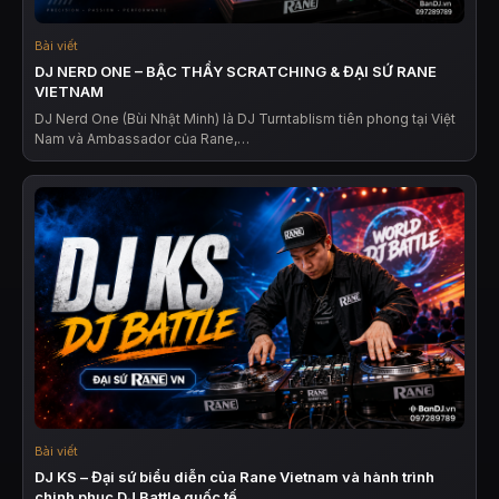
Bài viết
DJ NERD ONE – BẬC THẦY SCRATCHING & ĐẠI SỨ RANE
VIETNAM
DJ Nerd One (Bùi Nhật Minh) là DJ Turntablism tiên phong tại Việt
Nam và Ambassador của Rane,…
Bài viết
DJ KS – Đại sứ biểu diễn của Rane Vietnam và hành trình
chinh phục DJ Battle quốc tế