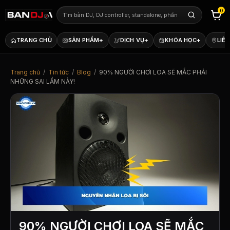
0
+
+
+
TRANG CHỦ
SẢN PHẨM
DỊCH VỤ
KHÓA HỌC
LIÊN
Trang chủ
/
Tin tức
/
Blog
/
90% NGƯỜI CHƠI LOA SẼ MẮC PHẢI
NHỮNG SAI LẦM NÀY!
90% NGƯỜI CHƠI LOA SẼ MẮC