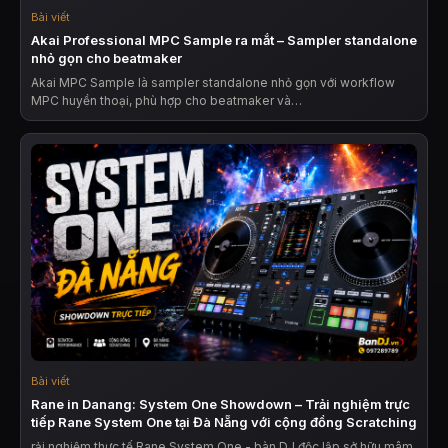
Bài viết
Akai Professional MPC Sample ra mắt – Sampler standalone
nhỏ gọn cho beatmaker
Akai MPC Sample là sampler standalone nhỏ gọn với workflow
MPC huyền thoại, phù hợp cho beatmaker và…
Bài viết
Rane in Danang: System One Showdown – Trải nghiệm trực
tiếp Rane System One tại Đà Nẵng với cộng đồng Scratching
rải nghiệm thực tế Rane System One - bàn DJ độc lập sở hữu mâm