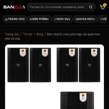
0
+
+
+
TRANG CHỦ
SẢN PHẨM
DỊCH VỤ
KHÓA HỌC
LIÊN
Trang chủ
/
Tin tức
/
Blog
/
Bàn chơi DJ nào phù hợp với quán bar
nhỏ và vừa