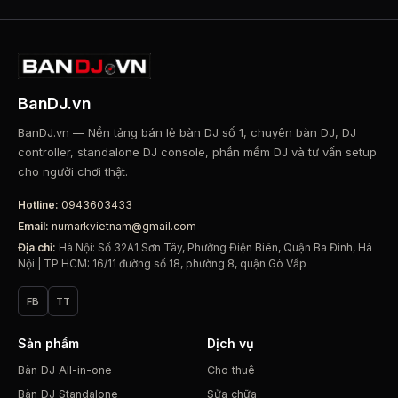
BanDJ.vn
BanDJ.vn — Nền tảng bán lẻ bàn DJ số 1, chuyên bàn DJ, DJ
controller, standalone DJ console, phần mềm DJ và tư vấn setup
cho người chơi thật.
Hotline:
0943603433
Email:
numarkvietnam@gmail.com
Địa chỉ:
Hà Nội: Số 32A1 Sơn Tây, Phường Điện Biên, Quận Ba Đình, Hà
Nội | TP.HCM: 16/11 đường số 18, phường 8, quận Gò Vấp
FB
TT
Sản phẩm
Dịch vụ
Bàn DJ All-in-one
Cho thuê
Bàn DJ Standalone
Sửa chữa