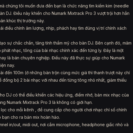
 mà chúng tôi muốn đưa đến bạn là chức năng tìm kiếm kim (needle
bàn DJ. Điều này khiến cho Numark Mixtrack Pro 3 vượt trội hơn hẳn
n khúc thị trường này.
i điều chỉnh âm lượng, nhịp, phách hay tìm đúng vị trí chính xách
 tạo sự chắc chắn, tăng tính thẩm mỹ cho bàn DJ. Bên cạnh đó, mâm
ộ phát nhạc, tông của bài nhạc chính xác đến từng ly. Đây là một
hay là bán chuyên nghiệp. Điều này đã thực sự giúp cho Numark
iện nay.
ài đến 100m (ở những bàn trộn cùng mức giá thì thanh trượt này chỉ
ể đồng bộ 2 bài nhạc với nhau đến từng tông nhỏ nhất, giảm thiểu
ho DJ có thể điều khiển các hiệu ứng, điểm nhớ, bản mix nhạc của
ng Numark Mixtrack Pro 3 là không có giới hạn.
lọc cho mỗi kênh , để cung cấp cho người chơi nhạc chỉ số chính
p bạn cho ra bản mix hoàn hảo.
nel in/out, midi out, nơi cắm microphone, headphone giắc nhỏ và