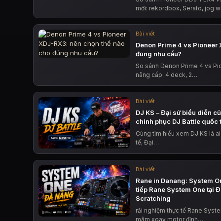
mới: rekordbox, Serato, jog w
Bài viết
Denon Prime 4 vs Pioneer 
đúng nhu cầu?
So sánh Denon Prime 4 vs Pi
nâng cấp: 4 deck, 2…
Bài viết
DJ KS – Đại sứ biểu diễn c
chinh phục DJ Battle quốc 
Cùng tìm hiểu xem DJ KS là ai
tế, Đại…
Bài viết
Rane in Danang: System O
tiếp Rane System One tại 
Scratching
rải nghiệm thực tế Rane Syst
mâm xoay motor đỉnh…