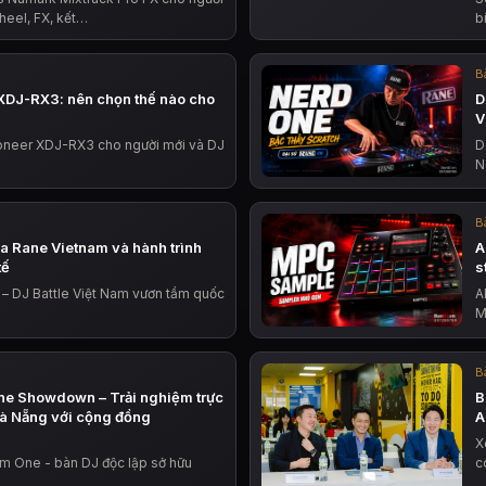
heel, FX, kết…
b
Bà
XDJ-RX3: nên chọn thế nào cho
D
V
oneer XDJ-RX3 cho người mới và DJ
D
N
Bà
ủa Rane Vietnam và hành trình
A
tế
s
 – DJ Battle Việt Nam vươn tầm quốc
A
M
Bà
ne Showdown – Trải nghiệm trực
B
Đà Nẵng với cộng đồng
A
X
em One - bàn DJ độc lập sở hữu
c