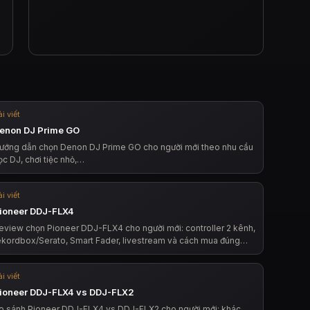
i viết
enon DJ Prime GO
ướng dẫn chọn Denon DJ Prime GO cho người mới theo nhu cầu
ọc DJ, chơi tiệc nhỏ,…
i viết
ioneer DDJ-FLX4
eview chọn Pioneer DDJ-FLX4 cho người mới: controller 2 kênh,
ekordbox/Serato, Smart Fader, livestream và cách mua đúng…
i viết
ioneer DDJ-FLX4 vs DDJ-FLX2
o sánh Pioneer DDJ-FLX4 vs DDJ-FLX2 cho người mới: khác