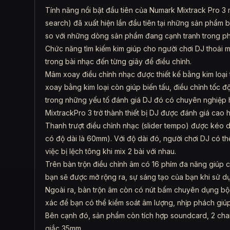
Tính năng nổi bật đầu tiên của Numark Mixtrack Pro 3
search) đã xuất hiện lần đầu tiên tại những sản phẩm 
so với những dòng sản phẩm đang cạnh tranh trong phâ
Chức năng tìm kiếm kim giúp cho người chơi DJ thoải má
trong bài nhạc đến từng giây để điều chỉnh.
Mâm xoay điều chỉnh nhạc được thiết kế bằng kim loại
xoay bằng kim loại còn giúp biến tấu, điều chỉnh tốc đ
trong những yếu tố đánh giá DJ đó có chuyên nghiệp 
MixtrackPro 3 trở thành thiết bị DJ được đánh giá cao h
Thanh trượt điều chỉnh nhạc (slider tempo) được kéo d
có độ dài là 60mm). Với độ dài đó, người chơi DJ có th
việc bị lệch tông khi mix 2 bài với nhau.
Trên bàn trộn điều chỉnh âm có 16 phím đa năng giúp c
bạn sẽ được mở rộng ra, sự sáng tạo của bạn khi sử dụ
Ngoài ra, bàn trộn âm còn có nút bấm chuyên dụng bộ 
xác để bạn có thể kiểm soát âm lượng, nhịp phách giú
Bên cạnh đó, sản phẩm còn tích hợp soundcard, 2 chan
giắc 35mm.