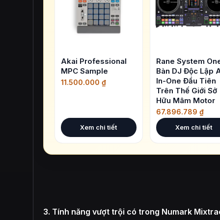
Akai Professional
Rane System One
MPC Sample
Bàn DJ Độc Lập A
In-One Đầu Tiên
11.500.000
₫
Trên Thế Giới Sở
Hữu Mâm Motor
67.896.789
₫
Xem chi tiết
Xem chi tiết
3. Tính năng vượt trội có trong Numark Mixtra