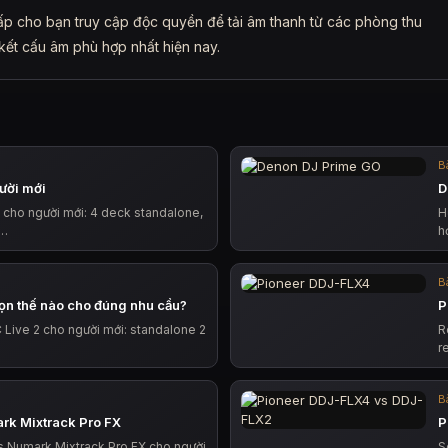
p cho bạn truy cập độc quyền để tải âm thanh từ các phòng thu
kết cấu âm phù hợp nhất hiện nay.
Bà
ười mới
D
 cho người mới: 4 deck standalone,
H
,…
h
Bà
ọn thế nào cho đúng nhu cầu?
P
Live 2 cho người mới: standalone 2
R
r
Bà
rk Mixtrack Pro FX
P
 Numark Mixtrack Pro FX cho người
S