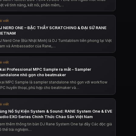
iệt về tính năng, kết nối, phần mềm,…
i viết
J NERD ONE – BẬC THẦY SCRATCHING & ĐẠI SỨ RANE
IETNAM
J Nerd One (Bùi Nhật Minh) là DJ Turntablism tiên phong tại Việt
am và Ambassador của Rane,…
i viết
kai Professional MPC Sample ra mắt – Sampler
tandalone nhỏ gọn cho beatmaker
kai MPC Sample là sampler standalone nhỏ gọn với workflow
PC huyền thoại, phù hợp cho beatmaker và…
i viết
ùng Nổ Sự Kiện System & Sound: RANE System One & EVE
udio EXO Series Chính Thức Chào Sân Việt Nam
em thêm thông tin bàn DJ Rane System One tại đây Các độc giả
ó thể trải nghiệm…