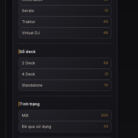
Serato
51
Traktor
40
Virtual DJ
48
Số deck
2 Deck
56
4 Deck
21
Standalone
10
Tình trạng
Mới
200
Đã qua sử dụng
43