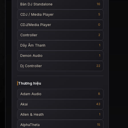
Bàn DJ Standalone
16
CDJ / Media Player
5
CDJ/Media Player
0
Controller
2
Dây Âm Thanh
1
Denon Audio
1
Dj Controller
22
Thương hiệu
Adam Audio
8
Akai
43
Allen & Heath
1
AlphaTheta
15