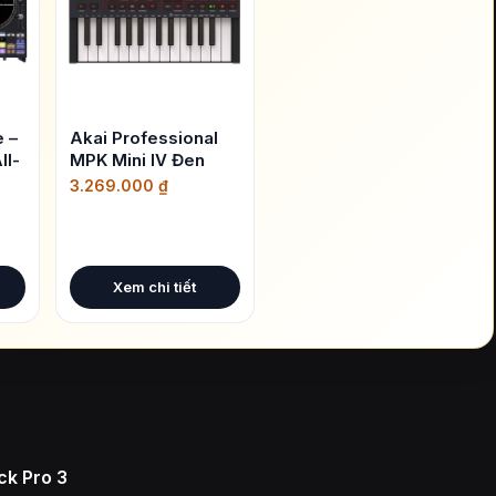
 –
Akai Professional
ll-
MPK Mini IV Đen
3.269.000
₫
Xem chi tiết
ck Pro 3