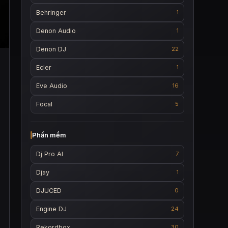
Behringer
1
Denon Audio
1
Denon DJ
22
Ecler
1
Eve Audio
16
Focal
5
Phần mềm
Dj Pro AI
7
Djay
1
DJUCED
0
Engine DJ
24
Rekordbox
30