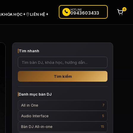
0
HOTLINE
0943603433
+
+
KHÓA HỌC
LIÊN HỆ
Tìm nhanh
Tìm kiếm
Danh mục bàn DJ
All in One
7
Audio Interface
5
Bàn DJ All-in-one
15