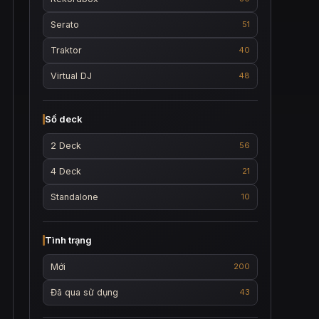
Serato
51
Traktor
40
Virtual DJ
48
Số deck
2 Deck
56
4 Deck
21
Standalone
10
Tình trạng
Mới
200
Đã qua sử dụng
43