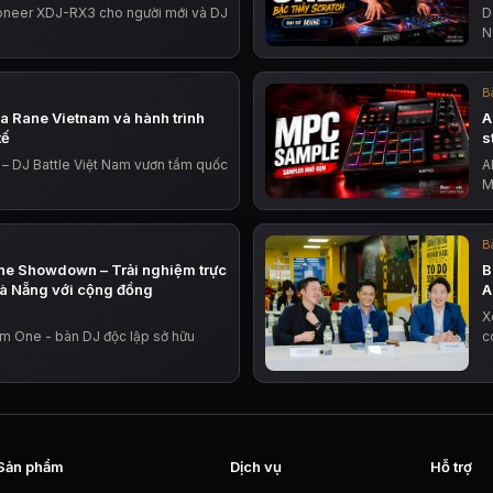
oneer XDJ-RX3 cho người mới và DJ
D
N
Bà
ủa Rane Vietnam và hành trình
A
tế
s
 – DJ Battle Việt Nam vươn tầm quốc
A
M
Bà
ne Showdown – Trải nghiệm trực
B
Đà Nẵng với cộng đồng
A
X
em One - bàn DJ độc lập sở hữu
c
Sản phẩm
Dịch vụ
Hỗ trợ