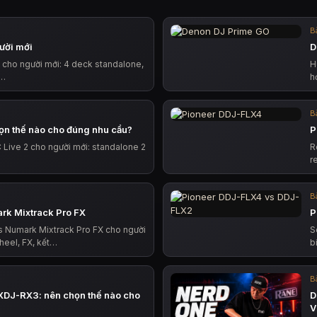
Bà
ười mới
D
 cho người mới: 4 deck standalone,
H
,…
h
Bà
ọn thế nào cho đúng nhu cầu?
P
Live 2 cho người mới: standalone 2
R
r
Bà
rk Mixtrack Pro FX
P
 Numark Mixtrack Pro FX cho người
S
heel, FX, kết…
b
Bà
XDJ-RX3: nên chọn thế nào cho
D
V