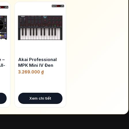
 –
Akai Professional
ll-
MPK Mini IV Đen
3.269.000
₫
Xem chi tiết