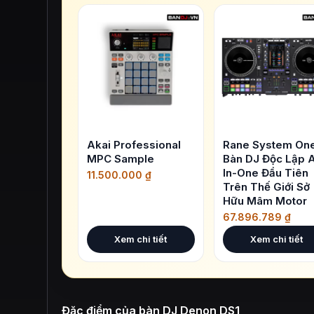
Akai Professional
Rane System One
MPC Sample
Bàn DJ Độc Lập A
In-One Đầu Tiên
11.500.000
₫
Trên Thế Giới Sở
Hữu Mâm Motor
67.896.789
₫
Xem chi tiết
Xem chi tiết
Đặc điểm của bàn DJ Denon DS1