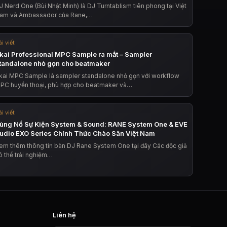
J Nerd One (Bùi Nhật Minh) là DJ Turntablism tiên phong tại Việt
am và Ambassador của Rane,…
i viết
kai Professional MPC Sample ra mắt – Sampler
tandalone nhỏ gọn cho beatmaker
kai MPC Sample là sampler standalone nhỏ gọn với workflow
PC huyền thoại, phù hợp cho beatmaker và…
i viết
ùng Nổ Sự Kiện System & Sound: RANE System One & EVE
udio EXO Series Chính Thức Chào Sân Việt Nam
em thêm thông tin bàn DJ Rane System One tại đây Các độc giả
ó thể trải nghiệm…
Liên hệ