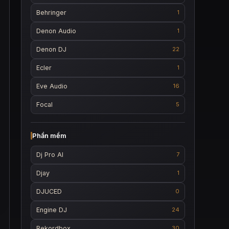
Behringer
1
Denon Audio
1
Denon DJ
22
Ecler
1
Eve Audio
16
Focal
5
Phần mềm
Dj Pro AI
7
Djay
1
DJUCED
0
Engine DJ
24
Rekordbox
30