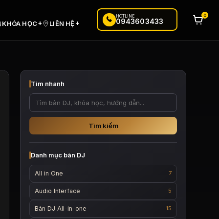
0
HOTLINE
0943603433
+
+
KHÓA HỌC
LIÊN HỆ
Tìm nhanh
Tìm kiếm
Danh mục bàn DJ
All in One
7
Audio Interface
5
Bàn DJ All-in-one
15