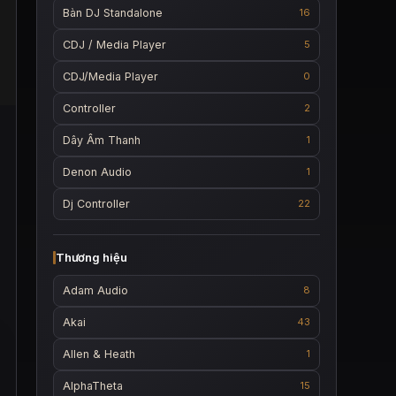
Bàn DJ Standalone
16
CDJ / Media Player
5
CDJ/Media Player
0
Controller
2
Dây Âm Thanh
1
Denon Audio
1
Dj Controller
22
Thương hiệu
Adam Audio
8
Akai
43
Allen & Heath
1
AlphaTheta
15