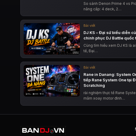
So sánh Denon Prime 4 vs Pi
nâng cấp: 4 deck, 2…
Bài viết
DJ KS – Đại sứ biểu diễn c
chinh phục DJ Battle quốc 
Cùng tìm hiểu xem DJ KS là ai
tế, Đại…
Bài viết
Rane in Danang: System O
tiếp Rane System One tại 
Scratching
rải nghiệm thực tế Rane Syst
mâm xoay motor đỉnh…