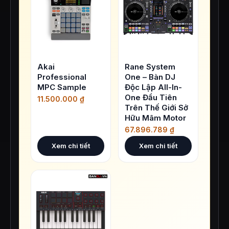
Akai
Rane System
Professional
One – Bàn DJ
MPC Sample
Độc Lập All-In-
One Đầu Tiên
11.500.000
₫
Trên Thế Giới Sở
Hữu Mâm Motor
67.896.789
₫
Xem chi tiết
Xem chi tiết