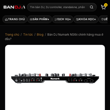
0
+
+
+
TRANG CHỦ
SẢN PHẨM
DỊCH VỤ
KHÓA HỌC
LIÊN
Trang chủ
/
Tin tức
/
Blog
/
Bàn DJ Numark NS6ii chính hãng mua ở
đâu?