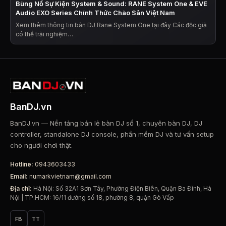
Bùng Nổ Sự Kiện System & Sound: RANE System One & EVE
Audio EXO Series Chính Thức Chào Sân Việt Nam
Xem thêm thông tin bàn DJ Rane System One tại đây Các độc giả
có thể trải nghiệm…
BanDJ.vn
BanDJ.vn — Nền tảng bán lẻ bàn DJ số 1, chuyên bàn DJ, DJ
controller, standalone DJ console, phần mềm DJ và tư vấn setup
cho người chơi thật.
Hotline:
0943603433
Email:
numarkvietnam@gmail.com
Địa chỉ:
Hà Nội: Số 32A1 Sơn Tây, Phường Điện Biên, Quận Ba Đình, Hà
Nội | TP.HCM: 16/11 đường số 18, phường 8, quận Gò Vấp
FB
TT