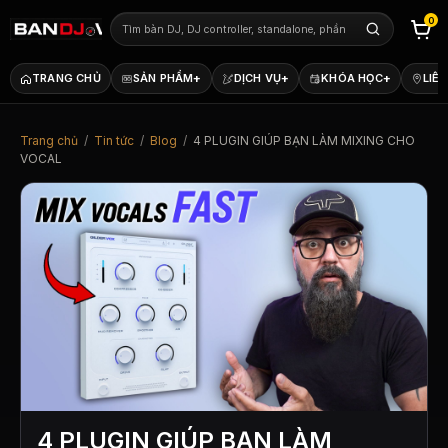
0
+
+
+
TRANG CHỦ
SẢN PHẨM
DỊCH VỤ
KHÓA HỌC
LIÊN
Trang chủ
/
Tin tức
/
Blog
/
4 PLUGIN GIÚP BẠN LÀM MIXING CHO
VOCAL
4 PLUGIN GIÚP BẠN LÀM