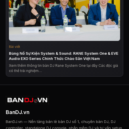
Bài viết
Bùng Nổ Sự Kiện System & Sound: RANE System One & EVE
Audio EXO Series Chính Thức Chào Sân Việt Nam
Xem thêm thông tin bàn DJ Rane System One tại đây Các độc giả
có thể trải nghiệm…
BanDJ.vn
BanDJ.vn — Nền tảng bán lẻ bàn DJ số 1, chuyên bàn DJ, DJ
controller, standalone DJ console, phần mềm DJ và tư vấn setup