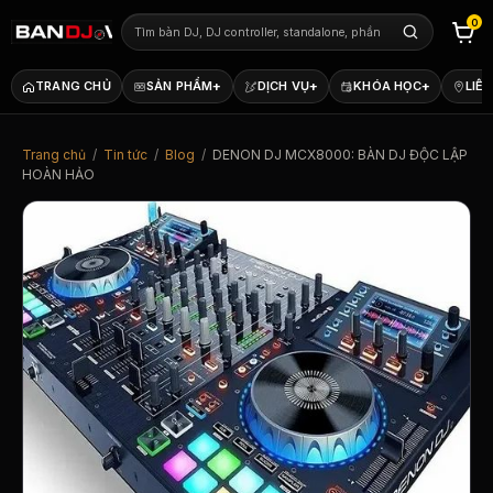
0
+
+
+
TRANG CHỦ
SẢN PHẨM
DỊCH VỤ
KHÓA HỌC
LIÊN
Trang chủ
/
Tin tức
/
Blog
/
DENON DJ MCX8000: BÀN DJ ĐỘC LẬP
HOÀN HẢO