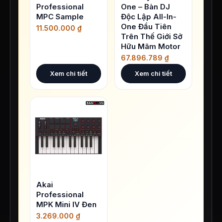
Professional
One – Bàn DJ
MPC Sample
Độc Lập All-In-
One Đầu Tiên
11.500.000
₫
Trên Thế Giới Sở
Hữu Mâm Motor
67.896.789
₫
Xem chi tiết
Xem chi tiết
Akai
Professional
MPK Mini IV Đen
3.269.000
₫