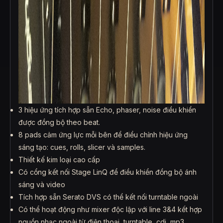
3 hiệu ứng tích hợp sẵn Echo, phaser, noise điều khiển
được đồng bộ theo beat.
8 pads cảm ứng lực mỗi bên để điểu chỉnh hiệu ứng
sáng tạo: cues, rolls, slicer và samples.
Thiết kế kim loại cao cấp
Có cổng kết nối Stage LinQ để điều khiển đồng bộ ánh
sáng và video
Tích hợp sẵn Serato DVS có thể kết nối turntable ngoài
Có thể hoạt động như mixer độc lập với line 3&4 kết hợp
nguồn nhạc ngoài từ điện thoại, turntable, cdj, mp3,