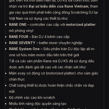
giới. Đến với thời điểm hiện tại, DJ KS đã chính thức đảm
nhận vai trò
Đại sứ biểu diễn của Rane Vietnam
, tham
gia vào quá trình phát triển cộng đồng Scratching DJ tại
Việt Nam và sử dụng các thiết bị như:
RANE ONE
– controller cao cấp với
motorized platter
mô phỏng vinyl
RANE FOUR
– Bàn DJ 4 kênh cao cấp
RANE SEVENTY
– battle mixer chuyên nghiệp
RANE System One –
Siêu phẩm bàn DJ độc lập all-in-
one sở hữu mâm motor đầu tiên trên thế giới
Tất cả các sản phẩm Rane mà DJ KS đã sử dụng đều
được anh đánh giá rất cao với các nhận xét như:
Mâm xoay có động cơ (motorized platter) cho cảm giác
chân thực
Chất lượng thiết bị được hoàn thiện chắc chắn và đẹp
mắt
Độ chính xác cao khi scratch
Nhiều tính năng độc quyền sáng tạo