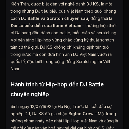
Kiên Trần, được biết đến với nghệ danh
DJ KS
, là một
trong những DJ tiêu biểu của Việt Nam theo đuổi phong
cách
DJ Battle và Scratch chuyên sâu
, đồng thời là
Đại sứ biểu diễn của Rane Vietnam
– thương hiệu thiết
bị DJ hàng đầu dành cho battle, biểu diễn và scratching.
Với nền tảng Hip-hop vững chắc cùng kỹ thuật scratch
tầm cỡ thế giới, DJ K.S không chỉ khẳng định tên tuổi
trong nước mà còn đưa hình ảnh DJ Việt Nam vươn ra
quốc tế, đặc biệt trong cộng đồng Scratching tại Việt
Nam
Hành trình từ Hip-hop đến DJ Battle
chuyên nghiệp
Sinh ngày 12/07/1992 tại Hà Nội, Trước khi bắt đầu sự
nghiệp DJ, DJ KS đã gia nhập
Bigtoe Crew
– Một trong
những nhóm nhảy bậc nhất Hip-Hop Việt Nam và cũng là
cái nôi của nền văn hoá này tại dải đất hình chữ S. Đây