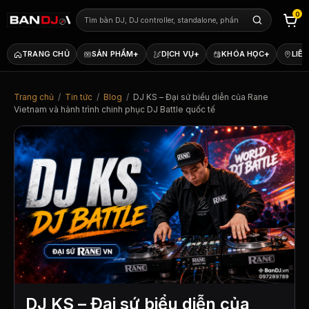
0
+
+
+
TRANG CHỦ
SẢN PHẨM
DỊCH VỤ
KHÓA HỌC
LIÊN
Trang chủ
/
Tin tức
/
Blog
/
DJ KS – Đại sứ biểu diễn của Rane
Vietnam và hành trình chinh phục DJ Battle quốc tế
DJ KS – Đại sứ biểu diễn của