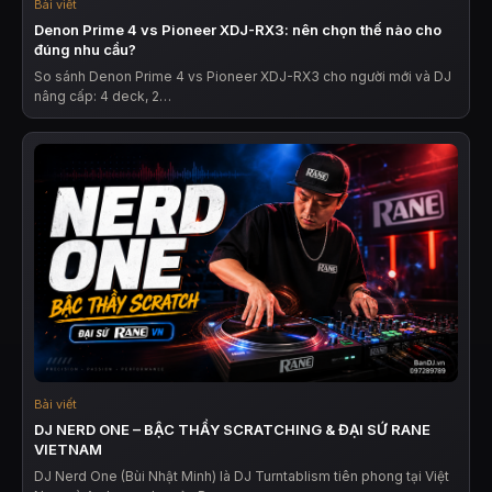
Bài viết
Denon Prime 4 vs Pioneer XDJ-RX3: nên chọn thế nào cho
đúng nhu cầu?
So sánh Denon Prime 4 vs Pioneer XDJ-RX3 cho người mới và DJ
nâng cấp: 4 deck, 2…
Bài viết
DJ NERD ONE – BẬC THẦY SCRATCHING & ĐẠI SỨ RANE
VIETNAM
DJ Nerd One (Bùi Nhật Minh) là DJ Turntablism tiên phong tại Việt