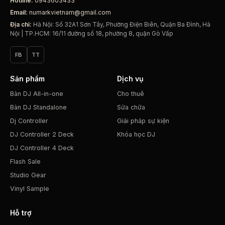
Hotline:
0943603433
Email:
numarkvietnam@gmail.com
Địa chỉ:
Hà Nội: Số 32A1 Sơn Tây, Phường Điện Biên, Quận Ba Đình, Hà
Nội | TP.HCM: 16/11 đường số 18, phường 8, quận Gò Vấp
FB
TT
Sản phẩm
Dịch vụ
Bàn DJ All-in-one
Cho thuê
Bàn DJ Standalone
Sửa chữa
Dj Controller
Giải pháp sự kiện
DJ Controller 2 Deck
Khóa học DJ
DJ Controller 4 Deck
Flash Sale
Studio Gear
Vinyl Sample
Hỗ trợ