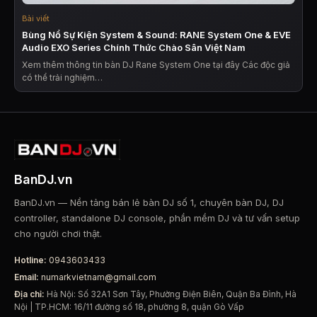
Bài viết
Bùng Nổ Sự Kiện System & Sound: RANE System One & EVE
Audio EXO Series Chính Thức Chào Sân Việt Nam
Xem thêm thông tin bàn DJ Rane System One tại đây Các độc giả
có thể trải nghiệm…
BanDJ.vn
BanDJ.vn — Nền tảng bán lẻ bàn DJ số 1, chuyên bàn DJ, DJ
controller, standalone DJ console, phần mềm DJ và tư vấn setup
cho người chơi thật.
Hotline:
0943603433
Email:
numarkvietnam@gmail.com
Địa chỉ:
Hà Nội: Số 32A1 Sơn Tây, Phường Điện Biên, Quận Ba Đình, Hà
Nội | TP.HCM: 16/11 đường số 18, phường 8, quận Gò Vấp