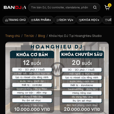
0
+
+
+
TRANG CHỦ
SẢN PHẨM
DỊCH VỤ
KHÓA HỌC
LIÊN
Trang chủ
/
Tin tức
/
Blog
/
Khóa Học DJ Tại HoangHieu Studio