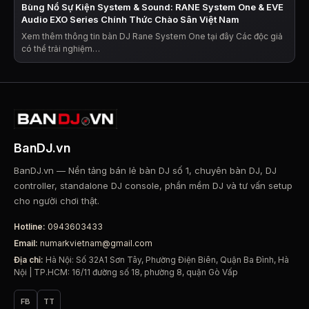
Bùng Nổ Sự Kiện System & Sound: RANE System One & EVE
Audio EXO Series Chính Thức Chào Sân Việt Nam
Xem thêm thông tin bàn DJ Rane System One tại đây Các độc giả
có thể trải nghiệm…
BanDJ.vn
BanDJ.vn — Nền tảng bán lẻ bàn DJ số 1, chuyên bàn DJ, DJ
controller, standalone DJ console, phần mềm DJ và tư vấn setup
cho người chơi thật.
Hotline:
0943603433
Email:
numarkvietnam@gmail.com
Địa chỉ:
Hà Nội: Số 32A1 Sơn Tây, Phường Điện Biên, Quận Ba Đình, Hà
Nội | TP.HCM: 16/11 đường số 18, phường 8, quận Gò Vấp
FB
TT