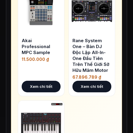
Akai
Rane System
Professional
One – Bàn DJ
MPC Sample
Độc Lập All-In-
One Đầu Tiên
11.500.000
₫
Trên Thế Giới Sở
Hữu Mâm Motor
67.896.789
₫
Xem chi tiết
Xem chi tiết