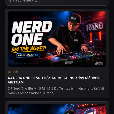
nâng cấp: 4 deck, 2…
Bài viết
DJ NERD ONE – BẬC THẦY SCRATCHING & ĐẠI SỨ RANE
VIETNAM
DJ Nerd One (Bùi Nhật Minh) là DJ Turntablism tiên phong tại Việt
Nam và Ambassador của Rane,…