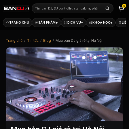
0
+
+
+
TRANG CHỦ
SẢN PHẨM
DỊCH VỤ
KHÓA HỌC
LIÊN
Trang chủ
/
Tin tức
/
Blog
/
Mua bàn DJ giá rẻ tại Hà Nội