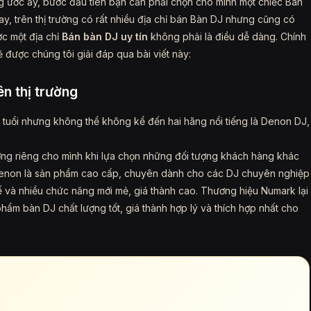
 ước ấy, bước đầu tiên bạn cần phải chọn cho mình một chiếc Bàn
y, trên thị trường có rất nhiều địa chỉ bán Bàn DJ nhưng cũng có
ợc một địa chỉ
Bán bàn DJ uy tín
không phải là điều dễ dàng. Chính
ẽ được chúng tôi giải đáp qua bài viết này:
ên thị trường
n tuổi nhưng không thể không kể đến hai hãng nổi tiếng là Denon DJ,
ng riêng cho mình khi lựa chọn những đối tượng khách hàng khác
Denon là sản phẩm cao cấp, chuyên dành cho các DJ chuyên nghiệp
tế và nhiều chức năng mới mẻ, giá thành cao. Thương hiệu Numark lại
ẩm bàn DJ chất lượng tốt, giá thành hợp lý và thích hợp nhất cho