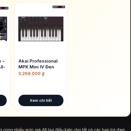
 –
Akai Professional
ll-
MPK Mini IV Đen
3.269.000
₫
Xem chi tiết
 cùng nhiều mức giá đã tạo điều kiện cho tất cả các bạn trẻ đam