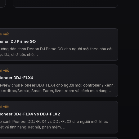
i viết
enon DJ Prime GO
ướng dẫn chọn Denon DJ Prime GO cho người mới theo nhu cầu
ọc DJ, chơi tiệc nhỏ,…
i viết
ioneer DDJ-FLX4
eview chọn Pioneer DDJ-FLX4 cho người mới: controller 2 kênh,
ekordbox/Serato, Smart Fader, livestream và cách mua đúng…
i viết
ioneer DDJ-FLX4 vs DDJ-FLX2
o sánh Pioneer DDJ-FLX4 vs DDJ-FLX2 cho người mới: khác
iệt về tính năng, kết nối, phần mềm,…