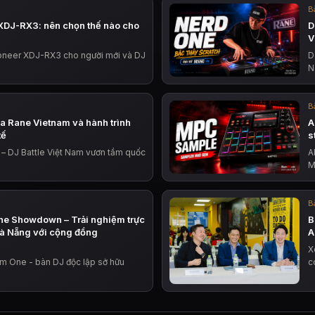
Bà
XDJ-RX3: nên chọn thế nào cho
D
V
oneer XDJ-RX3 cho người mới và DJ
D
N
Bà
ủa Rane Vietnam và hành trình
A
tế
s
 – DJ Battle Việt Nam vươn tầm quốc
A
M
Bà
ne Showdown – Trải nghiệm trực
B
Đà Nẵng với cộng đồng
A
X
em One - bàn DJ độc lập sở hữu
c