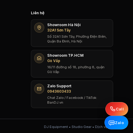
Liên hệ
Showroom Hà Nội
32A1 Sơn Tây
Số 32A1 Sơn Tây, Phường Điện Biên,
Quận Ba Đình, Hà Nội
Showroom TP.HCM
Gò Vấp
16/11 đường số 18, phường 8, quận
Gò Vấp
Zalo Support
0943603433
Chat Zalo / Facebook / TikTok:
BanDJ.vn
Call
Zalo
DJ Equipment • Studio Gear • Dịch vụ DJ