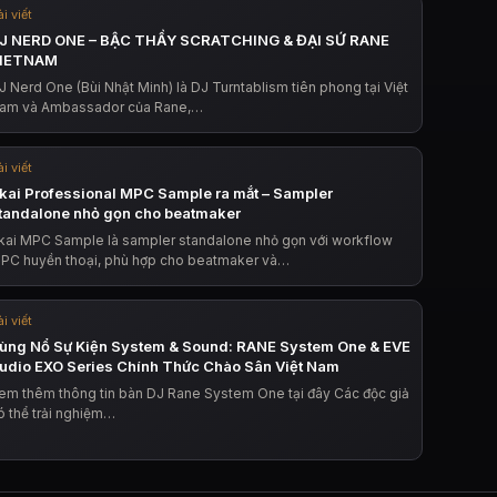
i viết
J NERD ONE – BẬC THẦY SCRATCHING & ĐẠI SỨ RANE
IETNAM
J Nerd One (Bùi Nhật Minh) là DJ Turntablism tiên phong tại Việt
am và Ambassador của Rane,…
i viết
kai Professional MPC Sample ra mắt – Sampler
tandalone nhỏ gọn cho beatmaker
kai MPC Sample là sampler standalone nhỏ gọn với workflow
PC huyền thoại, phù hợp cho beatmaker và…
i viết
ùng Nổ Sự Kiện System & Sound: RANE System One & EVE
udio EXO Series Chính Thức Chào Sân Việt Nam
em thêm thông tin bàn DJ Rane System One tại đây Các độc giả
ó thể trải nghiệm…