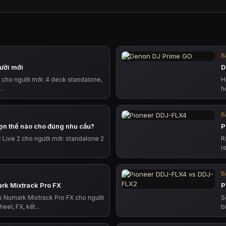
Bà
ười mới
D
 cho người mới: 4 deck standalone,
H
,…
h
Bà
ọn thế nào cho đúng nhu cầu?
P
Live 2 cho người mới: standalone 2
R
r
Bà
rk Mixtrack Pro FX
P
 Numark Mixtrack Pro FX cho người
S
heel, FX, kết…
b