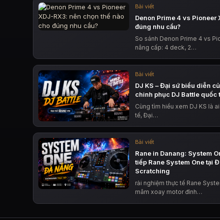
Bài viết
Denon Prime 4 vs Pioneer 
đúng nhu cầu?
So sánh Denon Prime 4 vs Pi
nâng cấp: 4 deck, 2…
Bài viết
DJ KS – Đại sứ biểu diễn c
chinh phục DJ Battle quốc 
Cùng tìm hiểu xem DJ KS là ai
tế, Đại…
Bài viết
Rane in Danang: System O
tiếp Rane System One tại 
Scratching
rải nghiệm thực tế Rane Syst
mâm xoay motor đỉnh…