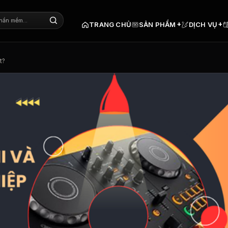
+
+
TRANG CHỦ
SẢN PHẨM
DỊCH VỤ
t?