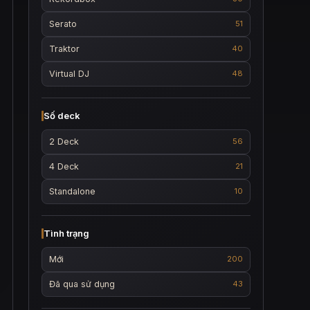
Serato
51
Traktor
40
Virtual DJ
48
Số deck
2 Deck
56
4 Deck
21
Standalone
10
Tình trạng
Mới
200
Đã qua sử dụng
43