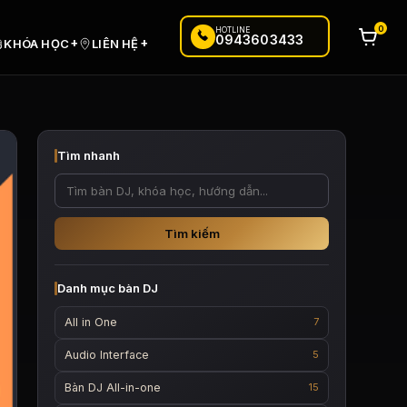
0
HOTLINE
0943603433
+
+
KHÓA HỌC
LIÊN HỆ
Tìm nhanh
Tìm kiếm
Danh mục bàn DJ
All in One
7
Audio Interface
5
Bàn DJ All-in-one
15