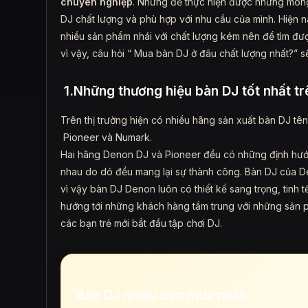
chuyên nghiệp
. Nhưng để thực hiện được những mong
DJ chất lượng và phù hợp với nhu cầu của mình. Hiện na
nhiều sản phẩm nhái với chất lượng kém nên để tìm đư
vì vậy, câu hỏi “ Mua bàn DJ ở đâu chất lượng nhất?” s
1.Những thương hiệu bàn DJ tốt nhất tr
Trên thị trường hiện có nhiều hãng sản xuất bàn DJ tê
Pioneer và Numark.
Hai hãng Denon DJ và Pioneer đều có những định hướ
nhau do dó đều mang lại sự thành công. Bàn DJ của 
vì vậy bàn DJ Denon luôn có thiết kế sang trọng, tinh 
hướng tới những khách hàng tầm trung với những sản ph
các bạn trẻ mới bắt đầu tập chơi DJ.
Bàn DJ nhiều bạn mua nhất