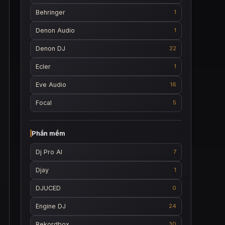
Behringer
1
Denon Audio
1
Denon DJ
22
Ecler
1
Eve Audio
16
Focal
5
Phần mềm
Dj Pro AI
7
Djay
1
DJUCED
0
Engine DJ
24
Rekordbox
30