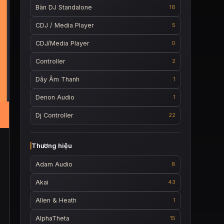
Bàn DJ Standalone
16
CDJ / Media Player
5
CDJ/Media Player
0
Controller
2
Dây Âm Thanh
1
Denon Audio
1
Dj Controller
22
Thương hiệu
Adam Audio
8
Akai
43
Allen & Heath
1
AlphaTheta
15