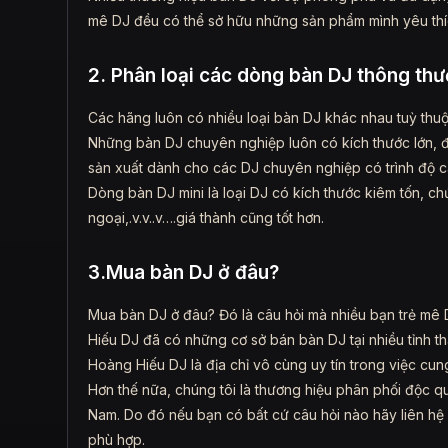
mê DJ đều có thể sở hữu những sản phẩm mình yêu thích
2. Phân loại các dòng bàn DJ thông th
Các hãng luôn có nhiều loại bàn DJ khác nhau tuỳ thu
Những bàn DJ chuyên nghiệp luôn có kích thước lớn, 
sản xuất dành cho các DJ chuyên nghiệp có trình độ c
Dòng bàn DJ mini là loại DJ có kích thước kiêm tốn, c
ngoại,.v.v..v….giá thành cũng tốt hơn.
3.Mua bàn DJ ở đâu?
Mua bàn DJ ở đâu? Đó là câu hỏi mà nhiều bạn trẻ mê
Hiếu DJ đã có những cơ sở bán bàn DJ tại nhiều tỉnh t
Hoàng Hiếu DJ là địa chỉ vô cùng uy tín trong việc cu
Hơn thế nữa, chúng tôi là thương hiệu phân phối độc 
Nam. Do đó nếu bạn có bất cứ câu hỏi nào hãy liên hệ 
phù hợp.