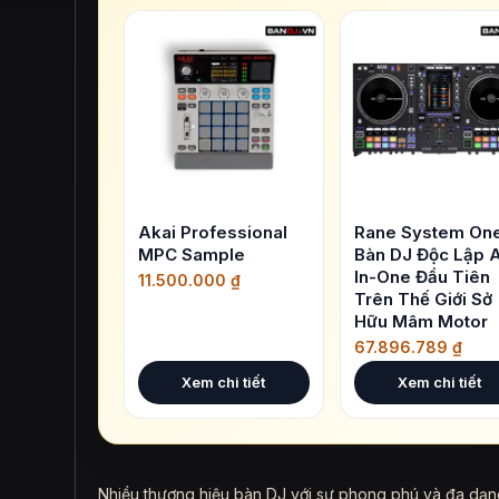
Akai Professional
Rane System One
MPC Sample
Bàn DJ Độc Lập A
In-One Đầu Tiên
11.500.000
₫
Trên Thế Giới Sở
Hữu Mâm Motor
67.896.789
₫
Xem chi tiết
Xem chi tiết
Nhiều thương hiệu bàn DJ với sự phong phú và đa dạng