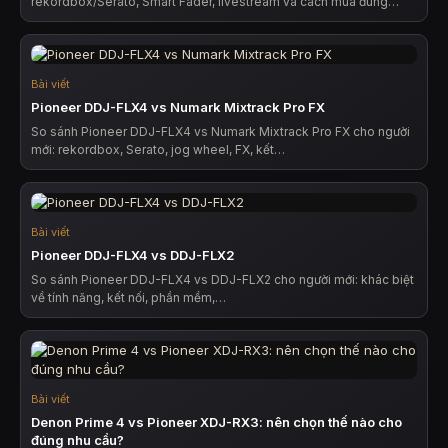
rekordbox/Serato, Smart Fader, livestream và cách mua đúng…
Bài viết
Pioneer DDJ-FLX4 vs Numark Mixtrack Pro FX
So sánh Pioneer DDJ-FLX4 vs Numark Mixtrack Pro FX cho người
mới: rekordbox, Serato, jog wheel, FX, kết…
Bài viết
Pioneer DDJ-FLX4 vs DDJ-FLX2
So sánh Pioneer DDJ-FLX4 vs DDJ-FLX2 cho người mới: khác biệt
về tính năng, kết nối, phần mềm,…
Bài viết
Denon Prime 4 vs Pioneer XDJ-RX3: nên chọn thế nào cho
đúng nhu cầu?