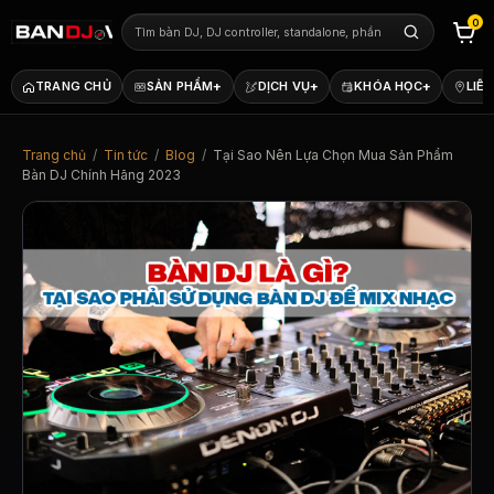
0
+
+
+
TRANG CHỦ
SẢN PHẨM
DỊCH VỤ
KHÓA HỌC
LIÊN
Trang chủ
/
Tin tức
/
Blog
/
Tại Sao Nên Lựa Chọn Mua Sản Phẩm
Bàn DJ Chính Hãng 2023