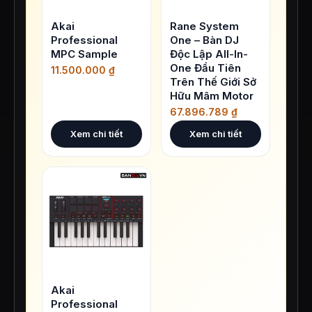
Akai
Rane System
Professional
One – Bàn DJ
MPC Sample
Độc Lập All-In-
One Đầu Tiên
11.500.000
₫
Trên Thế Giới Sở
Hữu Mâm Motor
67.896.789
₫
Xem chi tiết
Xem chi tiết
Akai
Professional