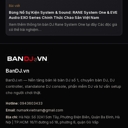
Bài viết
Bùng Nổ Sự Kiện System & Sound: RANE System One & EVE
Audio EXO Series Chính Thức Chào Sân Việt Nam
Xem thêm thông tin bàn DJ Rane System One tại đây Các độc giả
có thể trải nghiệm…
BanDJ.vn
BanDJ.vn — Nền tảng bán lẻ bàn DJ số 1, chuyên bàn DJ, DJ
controller, standalone DJ console, phần mềm DJ và tư vấn setup
cho người chơi thật.
Hotline:
0943603433
Email:
numarkvietnam@gmail.com
Địa chỉ:
Hà Nội: Số 32A1 Sơn Tây, Phường Điện Biên, Quận Ba Đình, Hà
Nội | TP.HCM: 16/11 đường số 18, phường 8, quận Gò Vấp