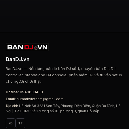
BanDJ.vn
BanDJ.vn — Nền tảng bán lẻ bàn DJ số 1, chuyên bàn DJ, DJ
controller, standalone DJ console, phần mềm DJ và tư vấn setup
cho người chơi thật.
Hotline:
0943603433
Email:
numarkvietnam@gmail.com
Địa chỉ:
Hà Nội: Số 32A1 Sơn Tây, Phường Điện Biên, Quận Ba Đình, Hà
Nội | TP.HCM: 16/11 đường số 18, phường 8, quận Gò Vấp
FB
TT