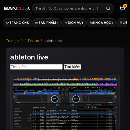
0
+
+
+
TRANG CHỦ
SẢN PHẨM
DỊCH VỤ
KHÓA HỌC
LIÊN
Trang chủ
/
Tin tức
/
ableton live
ableton live
Tìm
kiếm
cho: