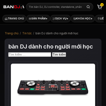
0
+
+
+
TRANG CHỦ
SẢN PHẨM
DỊCH VỤ
KHÓA HỌC
LIÊN
Trang chủ
/
Tin tức
/
bàn DJ dành cho người mới học
bàn DJ dành cho người mới học
Tìm
kiếm
cho: