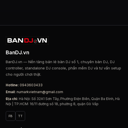
BanDJ.vn
BanDJ.vn — Nền tảng bán lẻ bàn DJ số 1, chuyên bàn DJ, DJ
controller, standalone DJ console, phần mềm DJ và tư vấn setup
cho người chơi thật.
Hotline:
0943603433
Email:
numarkvietnam@gmail.com
Địa chỉ:
Hà Nội: Số 32A1 Sơn Tây, Phường Điện Biên, Quận Ba Đình, Hà
Nội | TP.HCM: 16/11 đường số 18, phường 8, quận Gò Vấp
FB
TT