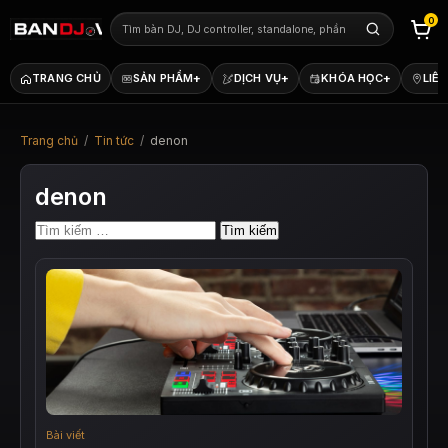
0
+
+
+
TRANG CHỦ
SẢN PHẨM
DỊCH VỤ
KHÓA HỌC
LIÊN
Trang chủ
/
Tin tức
/
denon
denon
Tìm
kiếm
cho:
Bài viết