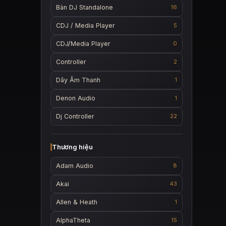
Bàn DJ Standalone
16
CDJ / Media Player
5
CDJ/Media Player
0
Controller
2
Dây Âm Thanh
1
Denon Audio
1
Dj Controller
22
Thương hiệu
Adam Audio
8
Akai
43
Allen & Heath
1
AlphaTheta
15