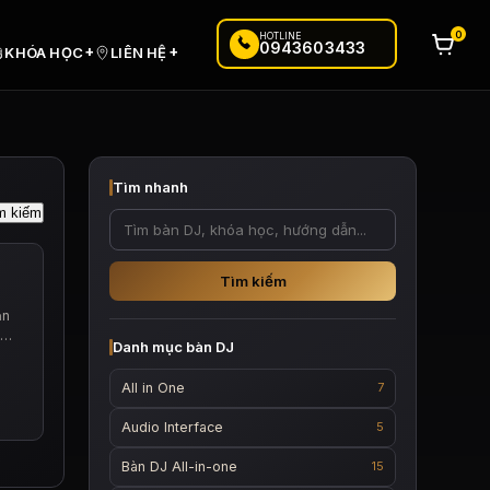
0
HOTLINE
0943603433
+
+
KHÓA HỌC
LIÊN HỆ
Tìm nhanh
Tìm kiếm
ạn
n…
Danh mục bàn DJ
All in One
7
Audio Interface
5
Bàn DJ All-in-one
15