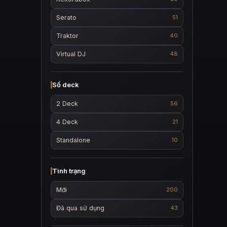
Serato
51
Traktor
40
Virtual DJ
48
Số deck
2 Deck
56
4 Deck
21
Standalone
10
Tình trạng
Mới
200
Đã qua sử dụng
43