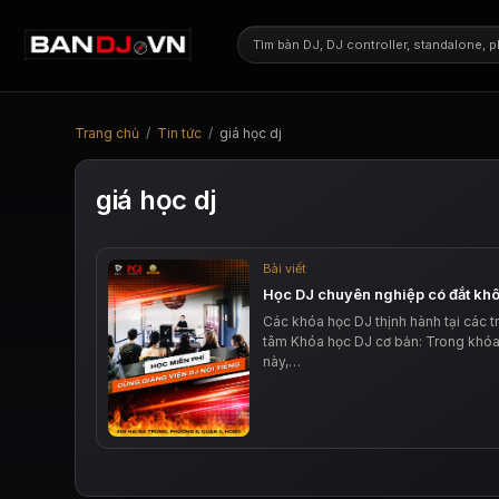
Trang chủ
/
Tin tức
/
giá học dj
giá học dj
Bài viết
Học DJ chuyên nghiệp có đắt kh
Các khóa học DJ thịnh hành tại các t
tâm Khóa học DJ cơ bản: Trong khó
này,…