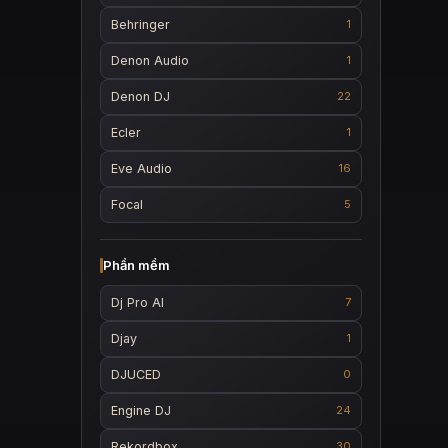
Behringer
1
Denon Audio
1
Denon DJ
22
Ecler
1
Eve Audio
16
Focal
5
Phần mềm
Dj Pro AI
7
Djay
1
DJUCED
0
Engine DJ
24
Rekordbox
30