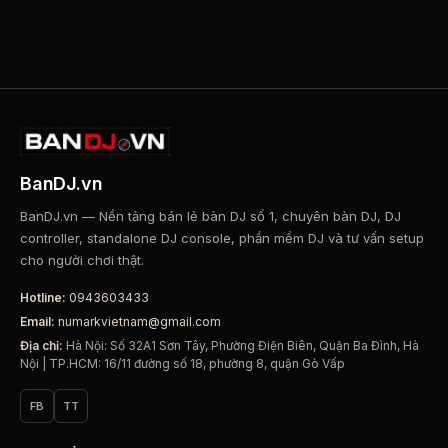
BanDJ.vn
BanDJ.vn — Nền tảng bán lẻ bàn DJ số 1, chuyên bàn DJ, DJ
controller, standalone DJ console, phần mềm DJ và tư vấn setup
cho người chơi thật.
Hotline:
0943603433
Email:
numarkvietnam@gmail.com
Địa chỉ:
Hà Nội: Số 32A1 Sơn Tây, Phường Điện Biên, Quận Ba Đình, Hà
Nội | TP.HCM: 16/11 đường số 18, phường 8, quận Gò Vấp
FB
TT