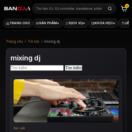
0
+
+
+
TRANG CHỦ
SẢN PHẨM
DỊCH VỤ
KHÓA HỌC
LIÊN
Trang chủ
/
Tin tức
/
mixing dj
mixing dj
Tìm
kiếm
cho:
Bài viết