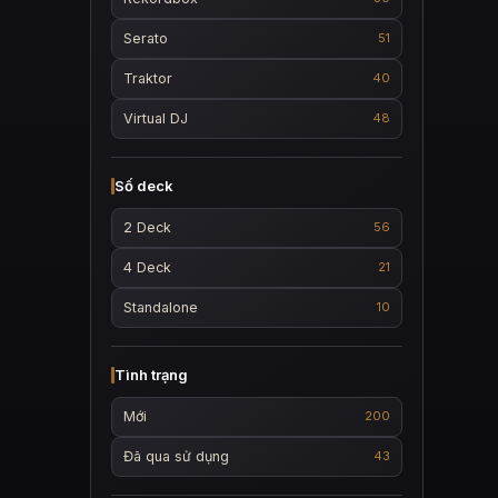
Serato
51
Traktor
40
Virtual DJ
48
Số deck
2 Deck
56
4 Deck
21
Standalone
10
Tình trạng
Mới
200
Đã qua sử dụng
43