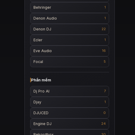
Behringer
1
Denon Audio
1
Denon DJ
22
Ecler
1
Eve Audio
16
Focal
5
Phần mềm
Dj Pro AI
7
Djay
1
DJUCED
0
Engine DJ
24
Rekordbox
30