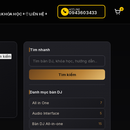
0
HOTLINE
0943603433
+
+
KHÓA HỌC
LIÊN HỆ
Tìm nhanh
Tìm kiếm
Danh mục bàn DJ
All in One
7
Audio Interface
5
Bàn DJ All-in-one
15