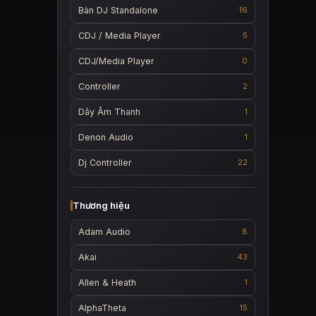
Bàn DJ Standalone
16
CDJ / Media Player
5
CDJ/Media Player
0
Controller
2
Dây Âm Thanh
1
Denon Audio
1
Dj Controller
22
Thương hiệu
Adam Audio
8
Akai
43
Allen & Heath
1
AlphaTheta
15