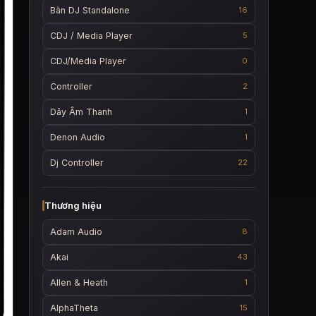
Bàn DJ Standalone
16
CDJ / Media Player
5
CDJ/Media Player
0
Controller
2
Dây Âm Thanh
1
Denon Audio
1
Dj Controller
22
Thương hiệu
Adam Audio
8
Akai
43
Allen & Heath
1
AlphaTheta
15