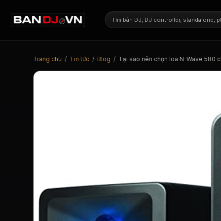
Trang chủ
/
Tin tức
/
Blog
/
Tại sao nên chọn loa N-Wave 580 ch