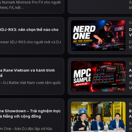
 Numark Mixtrack Pro FX cho người
S
heel, FX, kết…
b
Bà
XDJ-RX3: nên chọn thế nào cho
D
V
oneer XDJ-RX3 cho người mới và DJ
D
N
Bà
ủa Rane Vietnam và hành trình
A
tế
s
 – DJ Battle Việt Nam vươn tầm quốc
A
M
Bà
ne Showdown – Trải nghiệm trực
B
Đà Nẵng với cộng đồng
A
X
em One - bàn DJ độc lập sở hữu
c