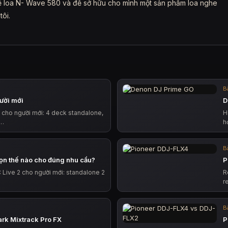
về loa N- Wave 580 và để sở hữu cho mình một sản phẩm loa nghe
tôi.
Bà
ười mới
D
 cho người mới: 4 deck standalone,
H
,…
h
Bà
ọn thế nào cho đúng nhu cầu?
P
Live 2 cho người mới: standalone 2
R
r
Bà
rk Mixtrack Pro FX
P