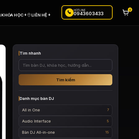
0
HOTLINE
0943603433
+
+
KHÓA HỌC
LIÊN HỆ
Tìm nhanh
Tìm kiếm
Danh mục bàn DJ
All in One
7
Audio Interface
5
Bàn DJ All-in-one
15