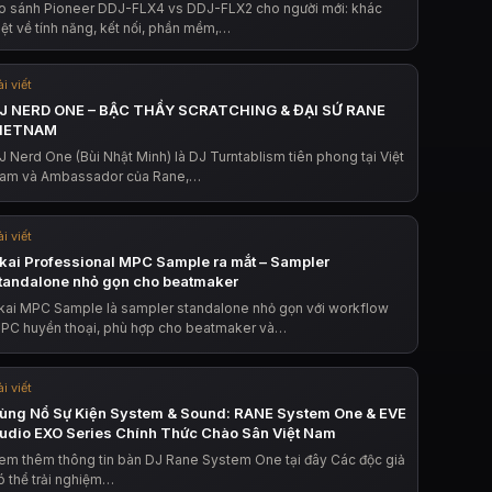
o sánh Pioneer DDJ-FLX4 vs DDJ-FLX2 cho người mới: khác
iệt về tính năng, kết nối, phần mềm,…
i viết
J NERD ONE – BẬC THẦY SCRATCHING & ĐẠI SỨ RANE
IETNAM
J Nerd One (Bùi Nhật Minh) là DJ Turntablism tiên phong tại Việt
am và Ambassador của Rane,…
i viết
kai Professional MPC Sample ra mắt – Sampler
tandalone nhỏ gọn cho beatmaker
kai MPC Sample là sampler standalone nhỏ gọn với workflow
PC huyền thoại, phù hợp cho beatmaker và…
i viết
ùng Nổ Sự Kiện System & Sound: RANE System One & EVE
udio EXO Series Chính Thức Chào Sân Việt Nam
em thêm thông tin bàn DJ Rane System One tại đây Các độc giả
ó thể trải nghiệm…