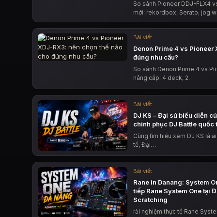
So sánh Pioneer DDJ-FLX4 vs
mới: rekordbox, Serato, jog w
Bài viết
Denon Prime 4 vs Pioneer 
đúng nhu cầu?
So sánh Denon Prime 4 vs Pi
nâng cấp: 4 deck, 2…
Bài viết
DJ KS – Đại sứ biểu diễn c
chinh phục DJ Battle quốc 
Cùng tìm hiểu xem DJ KS là ai
tế, Đại…
Bài viết
Rane in Danang: System O
tiếp Rane System One tại 
Scratching
rải nghiệm thực tế Rane Syst