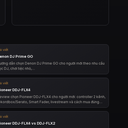
i viết
enon DJ Prime GO
ướng dẫn chọn Denon DJ Prime GO cho người mới theo nhu cầu
ọc DJ, chơi tiệc nhỏ,…
i viết
ioneer DDJ-FLX4
eview chọn Pioneer DDJ-FLX4 cho người mới: controller 2 kênh,
ekordbox/Serato, Smart Fader, livestream và cách mua đúng…
i viết
ioneer DDJ-FLX4 vs DDJ-FLX2