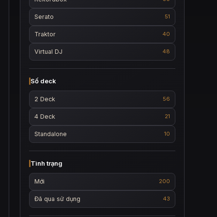
Serato
51
Traktor
40
Virtual DJ
48
Số deck
2 Deck
56
4 Deck
21
Standalone
10
Tình trạng
Mới
200
Đã qua sử dụng
43