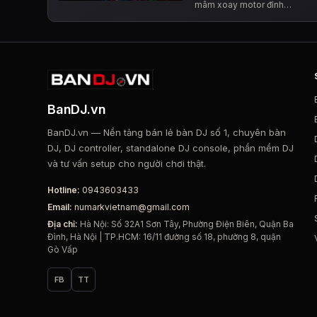
mâm xoay motor đỉnh…
BanDJ.vn
BanDJ.vn — Nền tảng bán lẻ bàn DJ số 1, chuyên bàn
DJ, DJ controller, standalone DJ console, phần mềm DJ
và tư vấn setup cho người chơi thật.
Hotline:
0943603433
Email:
numarkvietnam@gmail.com
Địa chỉ:
Hà Nội: Số 32A1 Sơn Tây, Phường Điện Biên, Quận Ba
Đình, Hà Nội | TP.HCM: 16/11 đường số 18, phường 8, quận
Gò Vấp
FB
TT