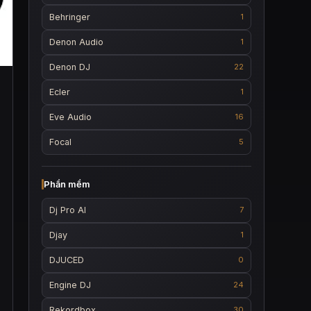
Behringer
1
Denon Audio
1
Denon DJ
22
Ecler
1
Eve Audio
16
Focal
5
Phần mềm
Dj Pro AI
7
Djay
1
DJUCED
0
Engine DJ
24
Rekordbox
30