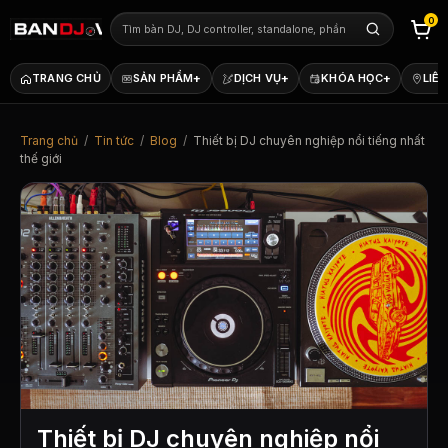
0
+
+
+
TRANG CHỦ
SẢN PHẨM
DỊCH VỤ
KHÓA HỌC
LIÊN
Trang chủ
/
Tin tức
/
Blog
/
Thiết bị DJ chuyên nghiệp nổi tiếng nhất
thế giới
Thiết bị DJ chuyên nghiệp nổi