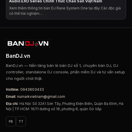
Audio EXO Series Chính Thức Chào Sân Việt Nam
Xem thêm thông tin bàn DJ Rane System One tại đây Các độc giả
có thể trải nghiệm…
BanDJ.vn
BanDJ.vn — Nền tảng bán lẻ bàn DJ số 1, chuyên bàn DJ, DJ
controller, standalone DJ console, phần mềm DJ và tư vấn setup
cho người chơi thật.
Hotline:
0943603433
Email:
numarkvietnam@gmail.com
Địa chỉ:
Hà Nội: Số 32A1 Sơn Tây, Phường Điện Biên, Quận Ba Đình, Hà
Nội | TP.HCM: 16/11 đường số 18, phường 8, quận Gò Vấp
FB
TT