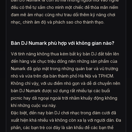
đều có thể tự sắm cho mình một chiếc để thỏa mãn niềm
đam mê âm nhạc cũng như trau dồi thêm kỹ năng chơi
nhạc, chỉnh âm độ và phách sao cho thành thạo.
Bàn DJ Numark phù hợp với không gian nào?
Với tính năng không thua kém bất kỳ bàn DJ đắt tiền lên
đến hàng vài chục triệu đồng nên những sản phẩm của
Numark đã góp mặt trong những quán bar và vũ trường
nhỏ và vừa trên địa bàn thành phố Hà Nội và TPHCM.
Không chỉ vậy, với ưu điểm nhỏ gọn và dễ di chuyển nên
bàn DJ Numark được sử dụng rất nhiều tại các buổi
picnic hay dã ngoại ngoài trời nhằm khuấy động không
khí những cuộc vui này.
Đặc biệt, đến nay bàn DJ chơi nhạc trong đám cưới đã
xuất hiện khá nhiều và không còn xa lạ với người dân. Đa
phần, các bạn trẻ coi đây là sân khấu để các bạn thể