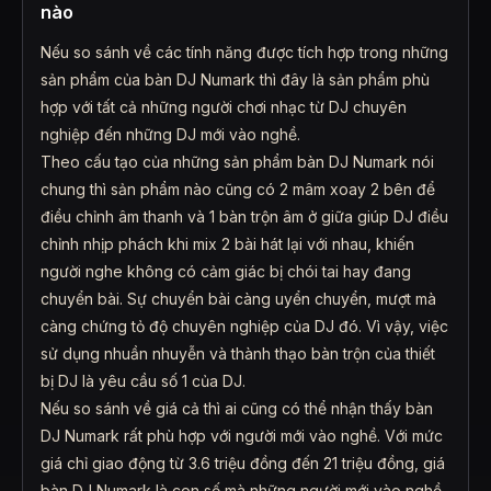
nào
Nếu so sánh về các tính năng được tích hợp trong những
sản phẩm của bàn DJ Numark thì đây là sản phẩm phù
hợp với tất cả những người chơi nhạc từ DJ chuyên
nghiệp đến những DJ mới vào nghề.
Theo cấu tạo của những sản phẩm bàn DJ Numark nói
chung thì sản phẩm nào cũng có 2 mâm xoay 2 bên để
điều chỉnh âm thanh và 1 bàn trộn âm ở giữa giúp DJ điều
chỉnh nhịp phách khi mix 2 bài hát lại với nhau, khiến
người nghe không có cảm giác bị chói tai hay đang
chuyển bài. Sự chuyển bài càng uyển chuyển, mượt mà
càng chứng tỏ độ chuyên nghiệp của DJ đó. Vì vậy, việc
sử dụng nhuần nhuyễn và thành thạo bàn trộn của thiết
bị DJ là yêu cầu số 1 của DJ.
Nếu so sánh về giá cả thì ai cũng có thể nhận thấy bàn
DJ Numark rất phù hợp với người mới vào nghề. Với mức
giá chỉ giao động từ 3.6 triệu đồng đến 21 triệu đồng, giá
bàn DJ Numark là con số mà những người mới vào nghề