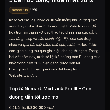
5 bàn DJ đáng mua nhất 2019
Blog
10/09/2019
Khác với các loại nhạc cụ truyền thống như dương cầm,
violin hay guitar. Bàn DJ là một thiết bị điện tử dùng để
hòa trộn âm thanh với các thao tác chính như
cân bằng
các tầng sóng
và
căn chỉnh nhịp điệu
của các đoạn
nhạc và
qua bài một cách phù hợp, mượt mà
tạo được
cảm giác hứng thú qua giai điệu cho người nghe. Trong
bài viết hôm nay, mình sẽ liệt kê những bàn DJ đáng mua
nhất trong năm 2019 hiện đang được bán tại
HoangHieuDJ hoặc qua kênh đặt hàng trên
Website:
bandj.vn
Top 5: Numark Mixtrack Pro III – Con
đường dẫn tới ước mơ
Giá bán lẻ:
6.800.000
vnđ