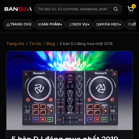
0
+
+
+
TRANG CHỦ
SẢN PHẨM
DỊCH VỤ
KHÓA HỌC
LIÊN
Trang chủ
/
Tin tức
/
Blog
/
5 bàn DJ đáng mua nhất 2019