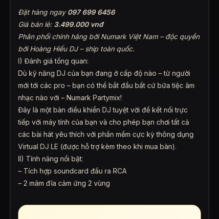
Đặt hàng ngay
097 699 6456
Giá bán lẻ:
3.499.000 vnđ
Phân phối chính hãng bởi Numark Việt Nam – độc quyền
bởi Hoàng Hiếu DJ – ship toàn quốc.
I) Đánh giá tổng quan:
Dù kỹ năng DJ của bạn đang ở cấp độ nào – từ người
mới tới các pro – bạn có thể bắt đầu bất cứ bữa tiệc âm
nhạc nào với – Numark Partymix!
Đây là một bàn điều khiển DJ tuyệt vời để kết nối trực
tiếp với máy tính của bạn và cho phép bạn chơi tất cả
các bài hát yêu thích với phần mềm cực kỳ thông dụng
Virtual DJ LE (được hỗ trợ kèm theo khi mua bàn).
II) Tính năng nổi bật:
– Tích hợp soundcard đầu ra RCA
– 2 mâm đĩa cảm ứng 2 vùng