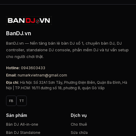
BanDJ.vn
BanDJ.vn — Nền tảng bán lẻ bàn DJ số 1, chuyên bàn DJ, DJ
controller, standalone DJ console, phần mềm DJ và tư vấn setup
cho người chơi thật.
Hotline:
0943603433
Email:
numarkvietnam@gmail.com
Địa chỉ:
Hà Nội: Số 32A1 Sơn Tây, Phường Điện Biên, Quận Ba Đình, Hà
Nội | TP.HCM: 16/11 đường số 18, phường 8, quận Gò Vấp
FB
TT
Sản phẩm
Dịch vụ
Bàn DJ All-in-one
Cho thuê
Bàn DJ Standalone
Sửa chữa