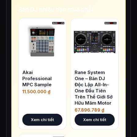
Bàn DJ nhiều bạn mua nhất
Akai
Rane System
Professional
One – Bàn DJ
MPC Sample
Độc Lập All-In-
One Đầu Tiên
11.500.000
₫
Trên Thế Giới Sở
Hữu Mâm Motor
67.896.789
₫
Xem chi tiết
Xem chi tiết