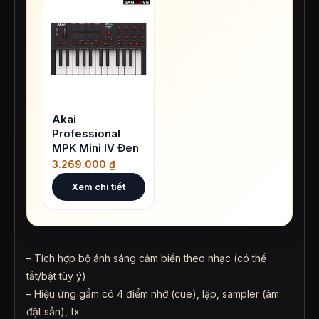
Akai
Professional
MPK Mini IV Đen
3.269.000
₫
Xem chi tiết
– Tích hợp bộ ánh sáng cảm biến theo nhạc (có thể
tắt/bật tùy ý)
– Hiệu ứng gầm có 4 điểm nhớ (cue), lặp, sampler (âm
đặt sẵn), fx