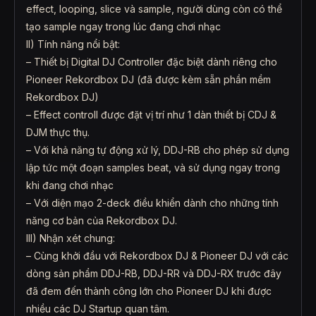
effect, looping, slice và sample, người dùng còn có thể
tạo sample ngay trong lúc đang chơi nhạc
II) Tính năng nổi bật:
– Thiết bị Digital DJ Controller đặc biệt dành riêng cho
Pioneer Rekordbox DJ (đã được kèm sẵn phần mềm
Rekordbox DJ)
– Effect controll được đặt vị trí như 1 dàn thiết bị CDJ &
DJM thực thụ.
– Với khả năng tự động xử lý, DDJ-RB cho phép sử dụng
lập tức một đoạn samples beat, và sử dụng ngay trong
khi đang chơi nhạc
– Với diện mạo 2-deck điều khiển dành cho những tính
năng cơ bản của Rekordbox DJ.
III) Nhận xét chung:
– Cùng khởi đầu với Rekordbox DJ & Pioneer DJ với các
dòng sản phẩm DDJ-RB, DDJ-RR và DDJ-RX trước đây
đã đem đến thành công lớn cho Pioneer DJ khi được
nhiều các DJ Startup quan tâm.