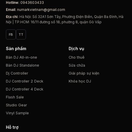
Hotline:
0943603433
Email:
numarkvietnam@gmail.com
Địa chỉ:
Hà Nội: Số 32A1 Sơn Tây, Phường Điện Biên, Quận Ba Đình, Hà
Nội | TP.HCM: 16/11 đường số 18, phường 8, quận Gò Vấp
FB
TT
Sản phẩm
Dịch vụ
Bàn DJ All-in-one
Cho thuê
Bàn DJ Standalone
Sửa chữa
Dj Controller
Giải pháp sự kiện
DJ Controller 2 Deck
Khóa học DJ
DJ Controller 4 Deck
Flash Sale
Studio Gear
Vinyl Sample
Hỗ trợ