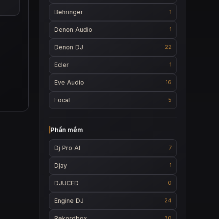
Behringer
1
Denon Audio
1
Denon DJ
22
Ecler
1
Eve Audio
16
Focal
5
Phần mềm
Dj Pro AI
7
Djay
1
DJUCED
0
Engine DJ
24
Rekordbox
30