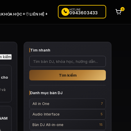
0
HOTLINE
0943603433
+
+
KHÓA HỌC
LIÊN HỆ
Tìm nhanh
Tìm kiếm
p cho
J và
Danh mục bàn DJ
All in One
7
Audio Interface
5
TNAM
Bàn DJ All-in-one
15
ê