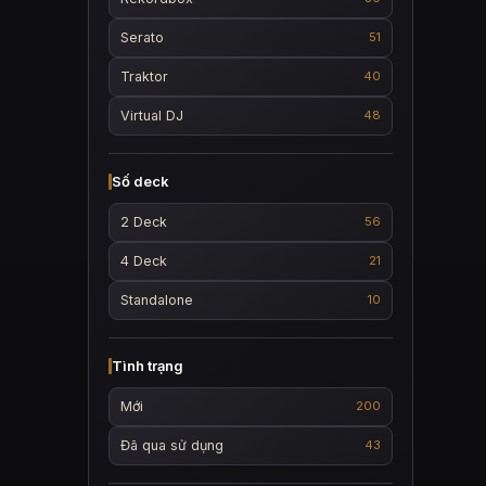
Serato
51
Traktor
40
Virtual DJ
48
Số deck
2 Deck
56
4 Deck
21
Standalone
10
Tình trạng
Mới
200
Đã qua sử dụng
43