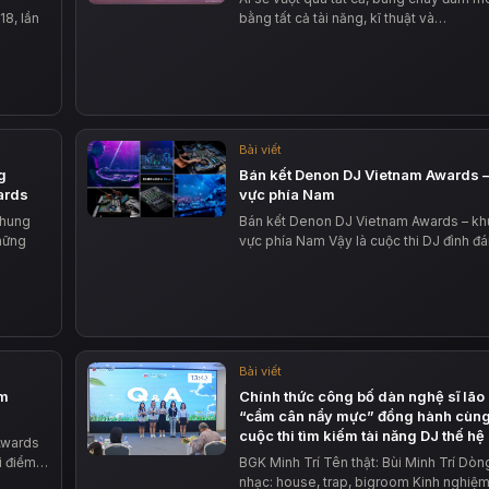
8, lần
bằng tất cả tài năng, kĩ thuật và…
Bài viết
g
Bán kết Denon DJ Vietnam Awards 
ards
vực phía Nam
Chung
Bán kết Denon DJ Vietnam Awards – kh
hững
vực phía Nam Vậy là cuộc thi DJ đình 
Bài viết
am
Chính thức công bố dàn nghệ sĩ lão
“cầm cân nẩy mực” đồng hành cùn
cuộc thi tìm kiếm tài năng DJ thế hệ
Awards
ời điểm…
BGK Minh Trí Tên thật: Bùi Minh Trí Dòn
nhạc: house, trap, bigroom Kinh nghiệm