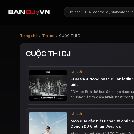
Trang chủ
/
Tin tức
/
CUỘC THI DJ
CUỘC THI DJ
Bài viết
EDM và 4 dòng nhạc DJ nhất định
biết
EDM có lẽ là thể loại âm nhạc được ư
chuộng và tìm kiếm nhiều nhất trong
Bài viết
Món quà đặc biệt từ ban tổ chức c
Denon DJ Vietnam Awards
Món quà cuối năm từ BTC Denon DJ