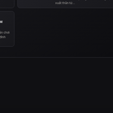
xuất thân từ…
AM
ân chơi
đình