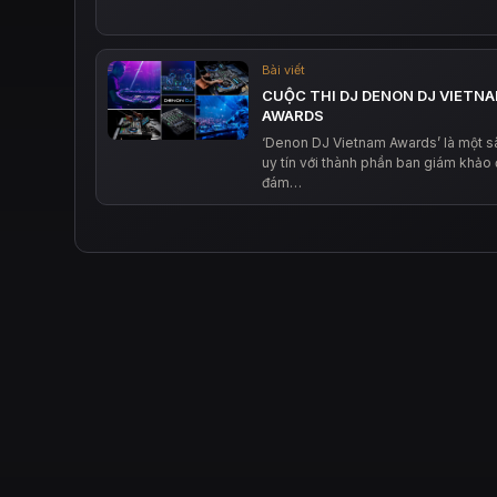
Bài viết
CUỘC THI DJ DENON DJ VIETN
AWARDS
‘Denon DJ Vietnam Awards’ là một s
uy tín với thành phần ban giám khảo 
đám…