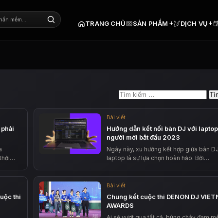
+
+
TRANG CHỦ
SẢN PHẨM
DỊCH VỤ
Tìm
kiếm
cho:
Bài viết
 phải
Hướng dẫn kết nối bàn DJ với lapto
người mới bắt đầu 2023
a
Ngày này, xu hướng kết hợp giữa bàn D
 thời…
laptop là sự lựa chọn hoàn hảo. Bởi…
Bài viết
uộc thi
Chung kết cuộc thi DENON DJ VIE
AWARDS
Ai sẽ vượt qua tất cả, bùng cháy đam m