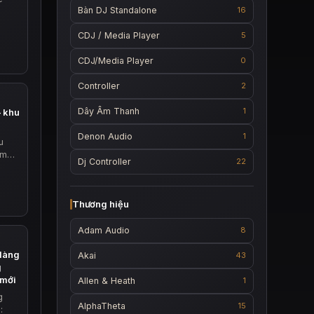
Bàn DJ Standalone
16
CDJ / Media Player
5
CDJ/Media Player
0
Controller
2
Dây Âm Thanh
1
– khu
Denon Audio
1
u
đám…
Dj Controller
22
Thương hiệu
Adam Audio
8
 làng
Akai
43
g
 mới
Allen & Heath
1
g
AlphaTheta
15
: