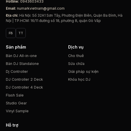
Hotline:
0943603433
Email:
numarkvietnam@gmail.com
Địa chỉ:
Hà Nội: Số 32A1 Sơn Tây, Phường Điện Biên, Quận Ba Đình, Hà
Nội | TP.HCM: 16/11 đường số 18, phường 8, quận Gò Vấp
FB
TT
Sản phẩm
Dịch vụ
Bàn DJ All-in-one
Cho thuê
Bàn DJ Standalone
Sửa chữa
Dj Controller
Giải pháp sự kiện
DJ Controller 2 Deck
Khóa học DJ
DJ Controller 4 Deck
Flash Sale
Studio Gear
Vinyl Sample
Hỗ trợ