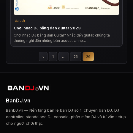
Bài viết
Chơi nhạc DJ bằng đàn guitar 2023
Chơi nhạc DJ bằng đàn Guitar? Nhắc đến guitar, chúng ta
thường nghĩ đến những bản acoustic nhẹ…
Phân
‹
1
…
25
26
trang
bài
viết
BanDJ.vn
BanDJ.vn — Nền tảng bán lẻ bàn DJ số 1, chuyên bàn DJ, DJ
controller, standalone DJ console, phần mềm DJ và tư vấn setup
cho người chơi thật.